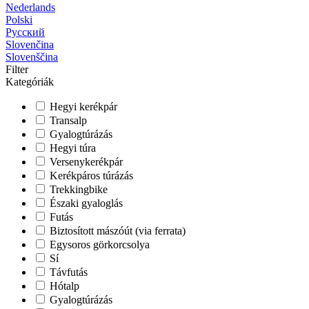
Nederlands
Polski
Русский
Slovenčina
Slovenščina
Filter
Kategóriák
Hegyi kerékpár
Transalp
Gyalogtúrázás
Hegyi túra
Versenykerékpár
Kerékpáros túrázás
Trekkingbike
Északi gyaloglás
Futás
Biztosított mászóút (via ferrata)
Egysoros görkorcsolya
Sí
Távfutás
Hótalp
Gyalogtúrázás