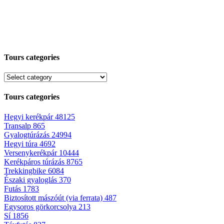
Tours categories
Tours categories
Hegyi kerékpár
48125
Transalp
865
Gyalogtúrázás
24994
Hegyi túra
4692
Versenykerékpár
10444
Kerékpáros túrázás
8765
Trekkingbike
6084
Északi gyaloglás
370
Futás
1783
Biztosított mászóút (via ferrata)
487
Egysoros görkorcsolya
213
Sí
1856