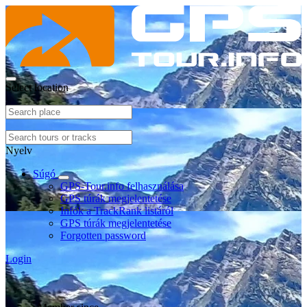
Select location
Nyelv
Súgó
GPS-Tour.info felhasználása
GPS túrák megjelentetése
Infók a TrackRank listáról
GPS túrák megjelentetése
Forgotten password
Login