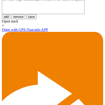
add
remove
save
Open track
×
Open with GPS-Tour.info APP