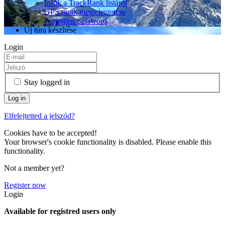
Infók a TrackRank listáról
GPS túrák megjelentetése
Forgotten password
Új túra készítése
Login
Stay logged in
Elfelejtetted a jelszód?
Cookies have to be accepted!
Your browser's cookie functionality is disabled. Please enable this
functionality.
Not a member yet?
Register now
Login
Available for registred users only