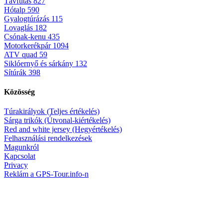
Távfutás
827
Hótalp
590
Gyalogtúrázás
115
Lovaglás
182
Csónak-kenu
435
Motorkerékpár
1094
ATV quad
59
Siklóernyő és sárkány
132
Sítúrák
398
Közösség
Túrakirályok (Teljes értékelés)
Sárga trikók (Útvonal-kiértékelés)
Red and white jersey (Hegyértékelés)
Felhasználási rendelkezések
Magunkról
Kapcsolat
Privacy
Reklám a GPS-Tour.info-n