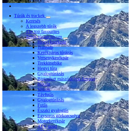
Member since
Túrák és trackek
Keresés
A legszebb túrák
The top favourites
Teljes túraarchívum
Hegyi kerékpár
Transalp
Kerékpáros túrázás
Versenykerékpár
Trekkingbike
Hegyi túra
Gyalogtúrázás
Biztosított mászóút (via ferrata)
Hótalp
Sítúrák
Távfutás
Gyalogtúrázás
Futás
Északi gyaloglás
Egysoros görkorcsolya
Motorkerékpár
ATV quad