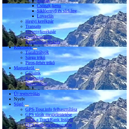
Sítúrák
Csónak-kenu
Siklóernyő és sárkány
Lovaglás
Hegyi kerékpár
Transalp
Versenykerékpár
Gyalogtúrázás
Kerékpáros túrázás
Közösség
Túrakirályok
Sárga trikó
Piros-fehér trikó
Magunkról
Céljaink
Kapcsolat
Impresszum
Új regisztrálás
Nyelv
Súgó
GPS-Tour.info felhasználása
GPS túrák megjelentetése
Infók a TrackRank listáról
GPS túrák megjelentetése