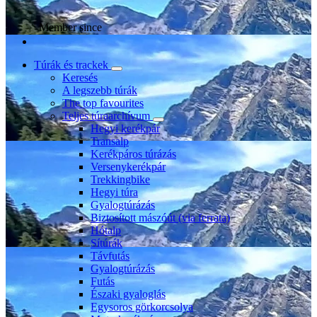
Member since
Túrák és trackek
Keresés
A legszebb túrák
The top favourites
Teljes túraarchívum
Hegyi kerékpár
Transalp
Kerékpáros túrázás
Versenykerékpár
Trekkingbike
Hegyi túra
Gyalogtúrázás
Biztosított mászóút (via ferrata)
Hótalp
Sítúrák
Távfutás
Gyalogtúrázás
Futás
Északi gyaloglás
Egysoros görkorcsolya