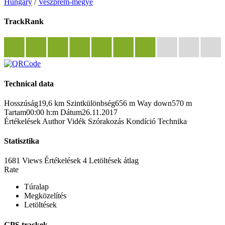
Hungary
/
Veszprém-megye
TrackRank
Technical data
Hosszúság
19,6 km
Szintkülönbség
656 m
Way down
570 m
Tartam
00:00 h:m
Dátum
26.11.2017
Értékelések
Author
Vidék
Szórakozás
Kondíció
Technika
Statisztika
1681 Views
Értékelések
4 Letöltések
átlag
Rate
Túralap
Megközelítés
Letöltések
GPS trackek