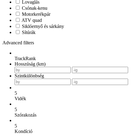
Lovaglás
Csónak-kenu
Motorkerékpár
ATV quad
Siklóernyő és sárkány
Sítúrák
Advanced filters
TrackRank
Hosszúság (km)
Szintkülönbség
5
Vidék
5
Szórakozás
5
Kondíció