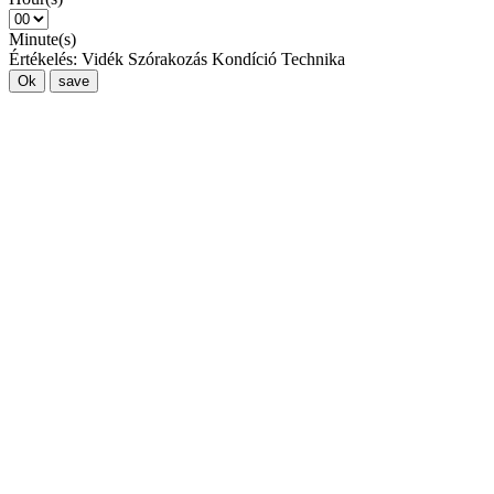
Minute(s)
Értékelés:
Vidék
Szórakozás
Kondíció
Technika
Ok
save