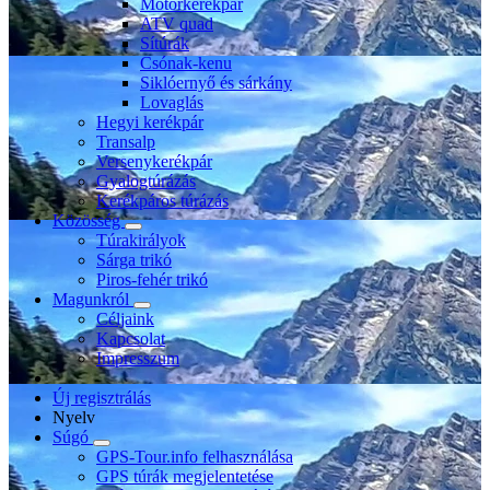
Motorkerékpár
ATV quad
Sítúrák
Csónak-kenu
Siklóernyő és sárkány
Lovaglás
Hegyi kerékpár
Transalp
Versenykerékpár
Gyalogtúrázás
Kerékpáros túrázás
Közösség
Túrakirályok
Sárga trikó
Piros-fehér trikó
Magunkról
Céljaink
Kapcsolat
Impresszum
Új regisztrálás
Nyelv
Súgó
GPS-Tour.info felhasználása
GPS túrák megjelentetése