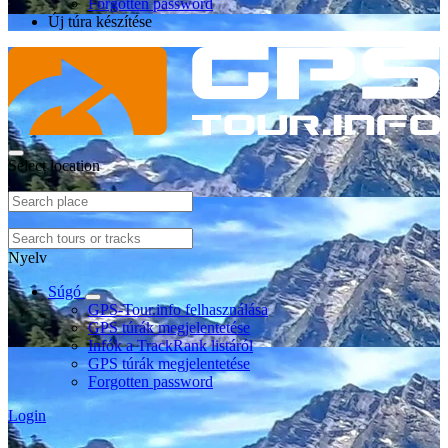
Forgotten password
Új túra készítése
Select location
Nyelv
Súgó
GPS-Tour.info felhasználása
GPS túrák megjelentetése
Infók a TrackRank listáról
GPS túrák megjelentetése
Forgotten password
Login