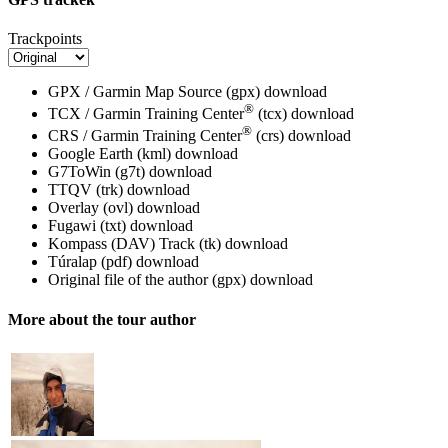
Trackpoints
GPX / Garmin Map Source (gpx)
download
®
TCX / Garmin Training Center
(tcx)
download
®
CRS / Garmin Training Center
(crs)
download
Google Earth (kml)
download
G7ToWin (g7t)
download
TTQV (trk)
download
Overlay (ovl)
download
Fugawi (txt)
download
Kompass (DAV) Track (tk)
download
Túralap (pdf)
download
Original file of the author (gpx)
download
More about the tour author