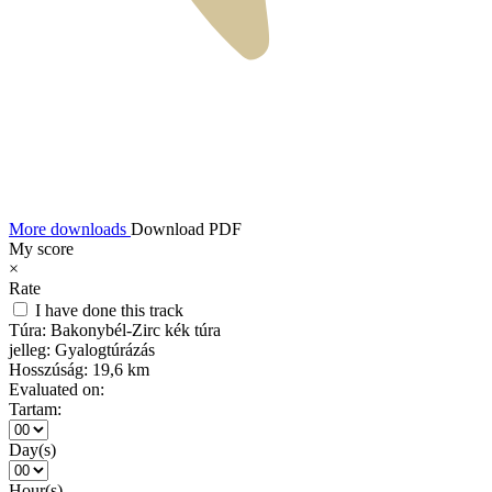
More downloads
Download PDF
My score
×
Rate
I have done this track
Túra:
Bakonybél-Zirc kék túra
jelleg:
Gyalogtúrázás
Hosszúság:
19,6 km
Evaluated on:
Tartam:
Day(s)
Hour(s)