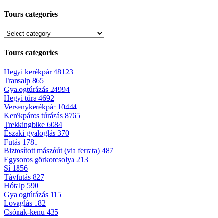
Tours categories
Tours categories
Hegyi kerékpár
48123
Transalp
865
Gyalogtúrázás
24994
Hegyi túra
4692
Versenykerékpár
10444
Kerékpáros túrázás
8765
Trekkingbike
6084
Északi gyaloglás
370
Futás
1781
Biztosított mászóút (via ferrata)
487
Egysoros görkorcsolya
213
Sí
1856
Távfutás
827
Hótalp
590
Gyalogtúrázás
115
Lovaglás
182
Csónak-kenu
435