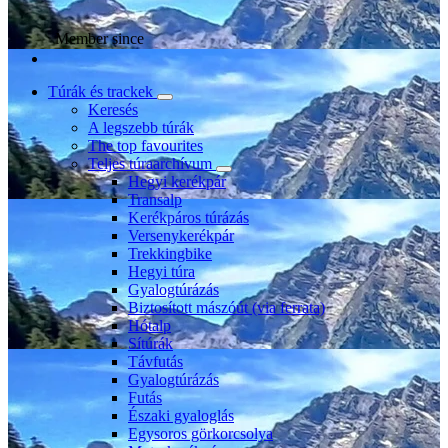
Member since
Túrák és trackek
Keresés
A legszebb túrák
The top favourites
Teljes túraarchívum
Hegyi kerékpár
Transalp
Kerékpáros túrázás
Versenykerékpár
Trekkingbike
Hegyi túra
Gyalogtúrázás
Biztosított mászóút (via ferrata)
Hótalp
Sítúrák
Távfutás
Gyalogtúrázás
Futás
Északi gyaloglás
Egysoros görkorcsolya