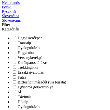
Nederlands
Polski
Русский
Slovenčina
Slovenščina
Filter
Kategóriák
Hegyi kerékpár
Transalp
Gyalogtúrázás
Hegyi túra
Versenykerékpár
Kerékpáros túrázás
Trekkingbike
Északi gyaloglás
Futás
Biztosított mászóút (via ferrata)
Egysoros görkorcsolya
Sí
Távfutás
Hótalp
Gyalogtúrázás