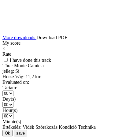
More downloads
Download PDF
My score
×
Rate
I have done this track
Túra:
Monte Camicia
jelleg:
Sí
Hosszúság:
11,2 km
Evaluated on:
Tartam:
Day(s)
Hour(s)
Minute(s)
Értékelés:
Vidék
Szórakozás
Kondíció
Technika
Ok
save