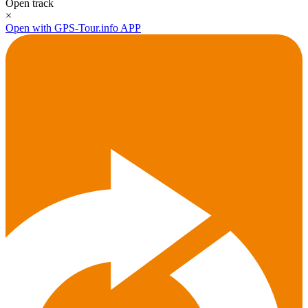
Open track
×
Open with GPS-Tour.info APP