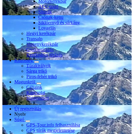
Motorkerékpár
ATV quad
Sítúrák
Csónak-kenu
Siklóernyő és sárkány
Lovaglás
Hegyi kerékpár
Transalp
Versenykerékpár
Gyalogtúrázás
Kerékpáros túrázás
Közösség
Túrakirályok
Sárga trikó
Piros-fehér trikó
Magunkról
Céljaink
Kapcsolat
Impresszum
Új regisztrálás
Nyelv
Súgó
GPS-Tour.info felhasználása
GPS túrák megjelentetése