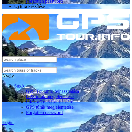
Forgotten password
Új túra készítése
Select location
Nyelv
Súgó
GPS-Tour.info felhasználása
GPS túrák megjelentetése
Infók a TrackRank listáról
GPS túrák megjelentetése
Forgotten password
Login