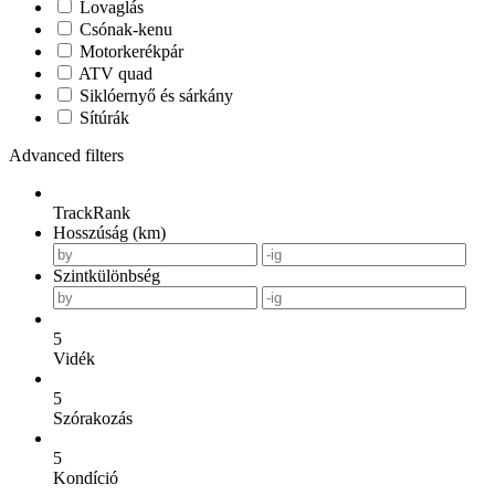
Lovaglás
Csónak-kenu
Motorkerékpár
ATV quad
Siklóernyő és sárkány
Sítúrák
Advanced filters
TrackRank
Hosszúság (km)
Szintkülönbség
5
Vidék
5
Szórakozás
5
Kondíció