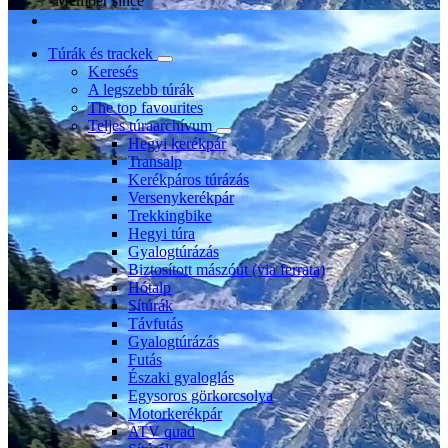
Member since
Túrák és trackek
Keresés
A legszebb túrák
The top favourites
Teljes túraarchívum
Hegyi kerékpár
Transalp
Kerékpáros túrázás
Versenykerékpár
Trekkingbike
Hegyi túra
Gyalogtúrázás
Biztosított mászóút (via ferrata)
Hótalp
Sítúrák
Távfutás
Gyalogtúrázás
Futás
Északi gyaloglás
Egysoros görkorcsolya
Motorkerékpár
ATV quad