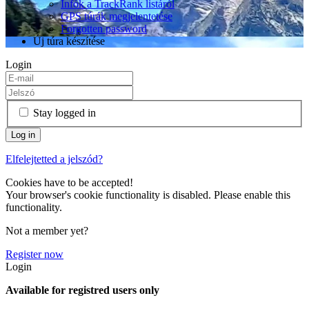
Infók a TrackRank listáról
GPS túrák megjelentetése
Forgotten password
Új túra készítése
Login
Stay logged in
Elfelejtetted a jelszód?
Cookies have to be accepted!
Your browser's cookie functionality is disabled. Please enable this
functionality.
Not a member yet?
Register now
Login
Available for registred users only