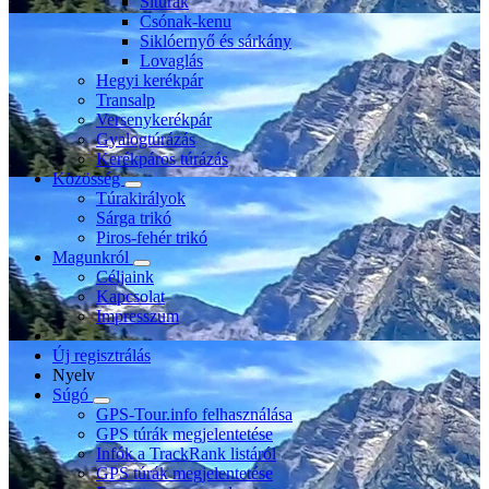
Sítúrák
Csónak-kenu
Siklóernyő és sárkány
Lovaglás
Hegyi kerékpár
Transalp
Versenykerékpár
Gyalogtúrázás
Kerékpáros túrázás
Közösség
Túrakirályok
Sárga trikó
Piros-fehér trikó
Magunkról
Céljaink
Kapcsolat
Impresszum
Új regisztrálás
Nyelv
Súgó
GPS-Tour.info felhasználása
GPS túrák megjelentetése
Infók a TrackRank listáról
GPS túrák megjelentetése