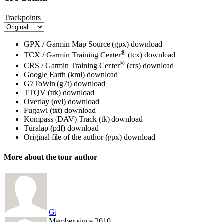
Trackpoints
GPX / Garmin Map Source (gpx)
download
®
TCX / Garmin Training Center
(tcx)
download
®
CRS / Garmin Training Center
(crs)
download
Google Earth (kml)
download
G7ToWin (g7t)
download
TTQV (trk)
download
Overlay (ovl)
download
Fugawi (txt)
download
Kompass (DAV) Track (tk)
download
Túralap (pdf)
download
Original file of the author (gpx)
download
More about the tour author
Gi
Member since 2010