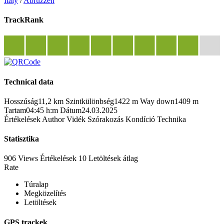
Italy
/
Abruzzen
TrackRank
Technical data
Hosszúság
11,2 km
Szintkülönbség
1422 m
Way down
1409 m
Tartam
04:45 h:m
Dátum
24.03.2025
Értékelések
Author
Vidék
Szórakozás
Kondíció
Technika
Statisztika
906 Views
Értékelések
10 Letöltések
átlag
Rate
Túralap
Megközelítés
Letöltések
GPS trackek