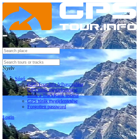
Select location
Nyelv
Súgó
GPS-Tour.info felhasználása
GPS túrák megjelentetése
Infók a TrackRank listáról
GPS túrák megjelentetése
Forgotten password
Login