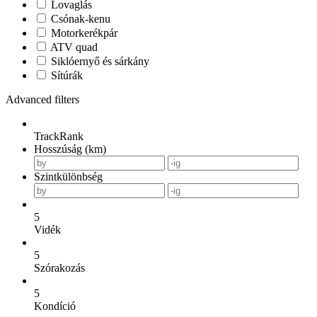
Lovaglás
Csónak-kenu
Motorkerékpár
ATV quad
Siklóernyő és sárkány
Sítúrák
Advanced filters
TrackRank
Hosszúság (km)
Szintkülönbség
5
Vidék
5
Szórakozás
5
Kondíció