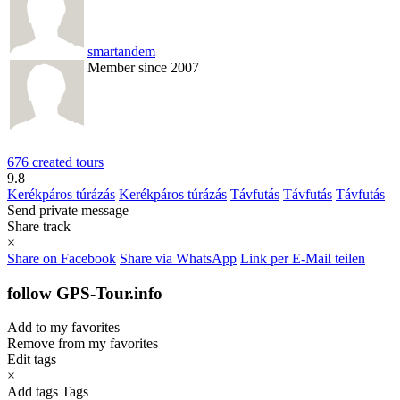
smartandem
Member since 2007
676 created tours
9.8
Kerékpáros túrázás
Kerékpáros túrázás
Távfutás
Távfutás
Távfutás
Send private message
Share track
×
Share on Facebook
Share via WhatsApp
Link per E-Mail teilen
follow GPS-Tour.info
Add to my favorites
Remove from my favorites
Edit tags
×
Add tags
Tags