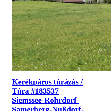
Kerékpáros túrázás /
Túra #183537
Siemssee-Rohrdorf-
Samerberg-Nußdorf-