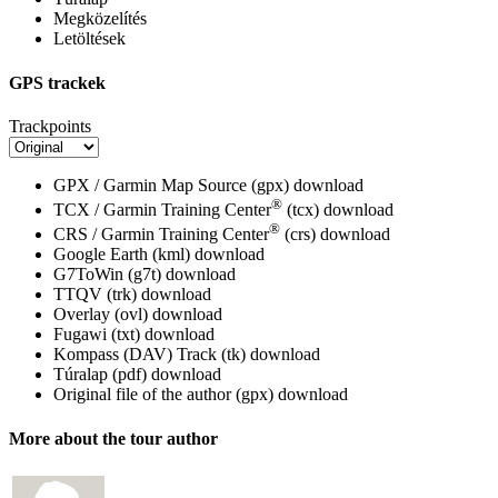
Megközelítés
Letöltések
GPS trackek
Trackpoints
GPX / Garmin Map Source (gpx)
download
®
TCX / Garmin Training Center
(tcx)
download
®
CRS / Garmin Training Center
(crs)
download
Google Earth (kml)
download
G7ToWin (g7t)
download
TTQV (trk)
download
Overlay (ovl)
download
Fugawi (txt)
download
Kompass (DAV) Track (tk)
download
Túralap (pdf)
download
Original file of the author (gpx)
download
More about the tour author