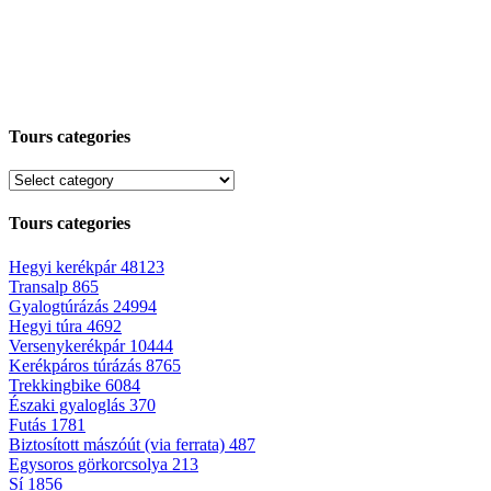
Tours categories
Tours categories
Hegyi kerékpár
48123
Transalp
865
Gyalogtúrázás
24994
Hegyi túra
4692
Versenykerékpár
10444
Kerékpáros túrázás
8765
Trekkingbike
6084
Északi gyaloglás
370
Futás
1781
Biztosított mászóút (via ferrata)
487
Egysoros görkorcsolya
213
Sí
1856