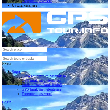
Forgotten password
Új túra készítése
Select location
Nyelv
Súgó
GPS-Tour.info felhasználása
GPS túrák megjelentetése
Infók a TrackRank listáról
GPS túrák megjelentetése
Forgotten password
Login