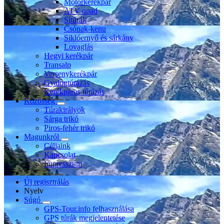
Motorkerékpár
ATV quad
Sítúrák
Csónak-kenu
Siklóernyő és sárkány
Lovaglás
Hegyi kerékpár
Transalp
Versenykerékpár
Gyalogtúrázás
Kerékpáros túrázás
Közösség
Túrakirályok
Sárga trikó
Piros-fehér trikó
Magunkról
Céljaink
Kapcsolat
Impresszum
Új regisztrálás
Nyelv
Súgó
GPS-Tour.info felhasználása
GPS túrák megjelentetése