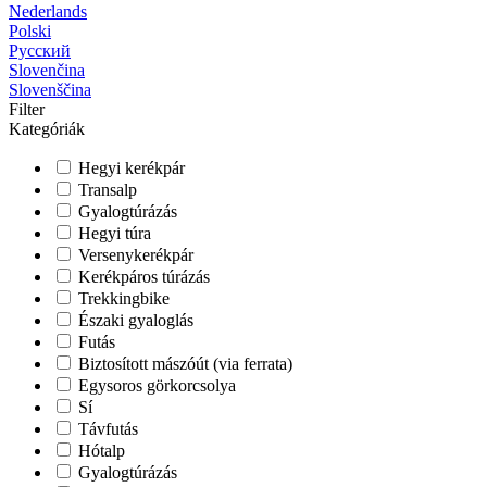
Nederlands
Polski
Русский
Slovenčina
Slovenščina
Filter
Kategóriák
Hegyi kerékpár
Transalp
Gyalogtúrázás
Hegyi túra
Versenykerékpár
Kerékpáros túrázás
Trekkingbike
Északi gyaloglás
Futás
Biztosított mászóút (via ferrata)
Egysoros görkorcsolya
Sí
Távfutás
Hótalp
Gyalogtúrázás