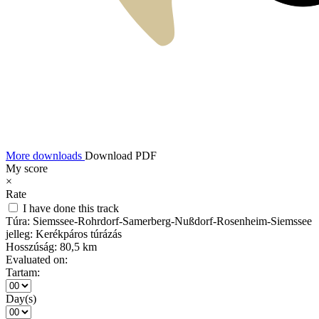
More downloads
Download PDF
My score
×
Rate
I have done this track
Túra:
Siemssee-Rohrdorf-Samerberg-Nußdorf-Rosenheim-Siemssee
jelleg:
Kerékpáros túrázás
Hosszúság:
80,5 km
Evaluated on:
Tartam:
Day(s)