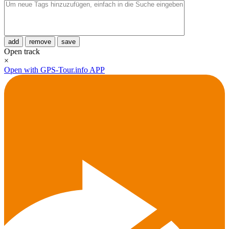
add
remove
save
Open track
×
Open with GPS-Tour.info APP