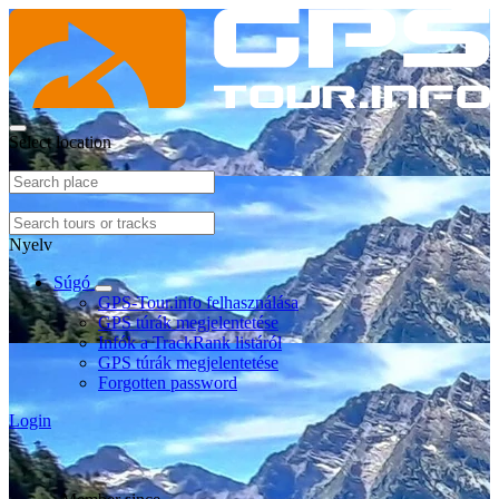
Select location
Nyelv
Súgó
GPS-Tour.info felhasználása
GPS túrák megjelentetése
Infók a TrackRank listáról
GPS túrák megjelentetése
Forgotten password
Login