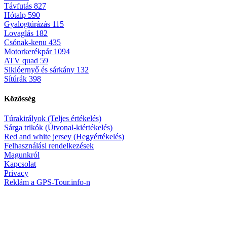
Távfutás
827
Hótalp
590
Gyalogtúrázás
115
Lovaglás
182
Csónak-kenu
435
Motorkerékpár
1094
ATV quad
59
Siklóernyő és sárkány
132
Sítúrák
398
Közösség
Túrakirályok (Teljes értékelés)
Sárga trikók (Útvonal-kiértékelés)
Red and white jersey (Hegyértékelés)
Felhasználási rendelkezések
Magunkról
Kapcsolat
Privacy
Reklám a GPS-Tour.info-n