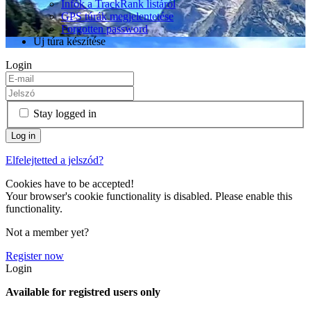
Infók a TrackRank listáról
GPS túrák megjelentetése
Forgotten password
Új túra készítése
Login
Stay logged in
Elfelejtetted a jelszód?
Cookies have to be accepted!
Your browser's cookie functionality is disabled. Please enable this
functionality.
Not a member yet?
Register now
Login
Available for registred users only