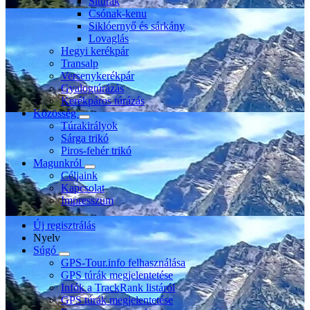
Sítúrák
Csónak-kenu
Siklóernyő és sárkány
Lovaglás
Hegyi kerékpár
Transalp
Versenykerékpár
Gyalogtúrázás
Kerékpáros túrázás
Közösség
Túrakirályok
Sárga trikó
Piros-fehér trikó
Magunkról
Céljaink
Kapcsolat
Impresszum
Új regisztrálás
Nyelv
Súgó
GPS-Tour.info felhasználása
GPS túrák megjelentetése
Infók a TrackRank listáról
GPS túrák megjelentetése