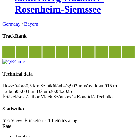
Rosenheim-Siemssee
Germany
/
Bayern
TrackRank
Technical data
Hosszúság
80,5 km
Szintkülönbség
902 m
Way down
915 m
Tartam
05:00 h:m
Dátum
20.04.2025
Értékelések
Author
Vidék
Szórakozás
Kondíció
Technika
Statisztika
516 Views
Értékelések
1 Letöltés
átlag
Rate
Túralap