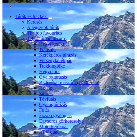
Member since
Túrák és trackek
Keresés
A legszebb túrák
The top favourites
Teljes túraarchívum
Hegyi kerékpár
Transalp
Kerékpáros túrázás
Versenykerékpár
Trekkingbike
Hegyi túra
Gyalogtúrázás
Biztosított mászóút (via ferrata)
Hótalp
Sítúrák
Távfutás
Gyalogtúrázás
Futás
Északi gyaloglás
Egysoros görkorcsolya
Motorkerékpár
ATV quad