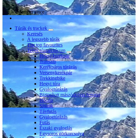
Member since
Túrák és trackek
Keresés
A legszebb túrák
The top favourites
Teljes túraarchívum
Hegyi kerékpár
Transalp
Kerékpáros túrázás
Versenykerékpár
Trekkingbike
Hegyi túra
Gyalogtúrázás
Biztosított mászóút (via ferrata)
Hótalp
Sítúrák
Távfutás
Gyalogtúrázás
Futás
Északi gyaloglás
Egysoros görkorcsolya