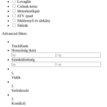
Lovaglás
Csónak-kenu
Motorkerékpár
ATV quad
Siklóernyő és sárkány
Sítúrák
Advanced filters
TrackRank
Hosszúság (km)
Szintkülönbség
5
Vidék
5
Szórakozás
5
Kondíció