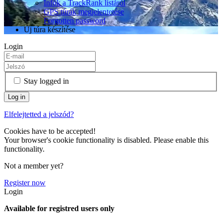
Infók a TrackRank listáról
GPS túrák megjelentetése
Forgotten password
Új túra készítése
Login
Stay logged in
Elfelejtetted a jelszód?
Cookies have to be accepted!
Your browser's cookie functionality is disabled. Please enable this
functionality.
Not a member yet?
Register now
Login
Available for registred users only