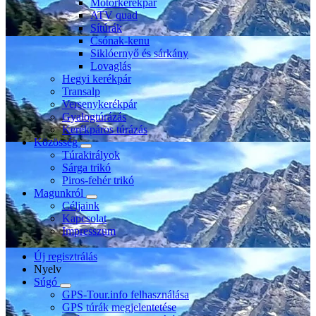
Motorkerékpár
ATV quad
Sítúrák
Csónak-kenu
Siklóernyő és sárkány
Lovaglás
Hegyi kerékpár
Transalp
Versenykerékpár
Gyalogtúrázás
Kerékpáros túrázás
Közösség
Túrakirályok
Sárga trikó
Piros-fehér trikó
Magunkról
Céljaink
Kapcsolat
Impresszum
Új regisztrálás
Nyelv
Súgó
GPS-Tour.info felhasználása
GPS túrák megjelentetése