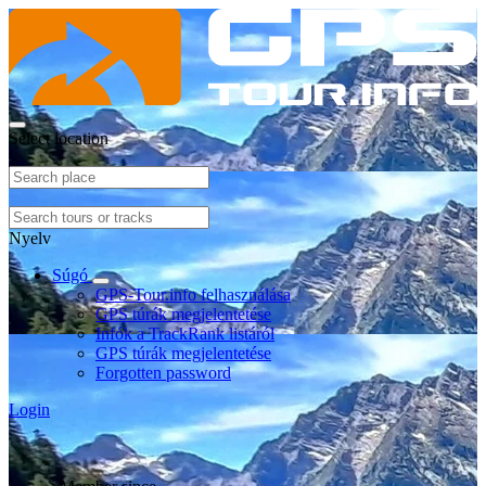
Select location
Nyelv
Súgó
GPS-Tour.info felhasználása
GPS túrák megjelentetése
Infók a TrackRank listáról
GPS túrák megjelentetése
Forgotten password
Login