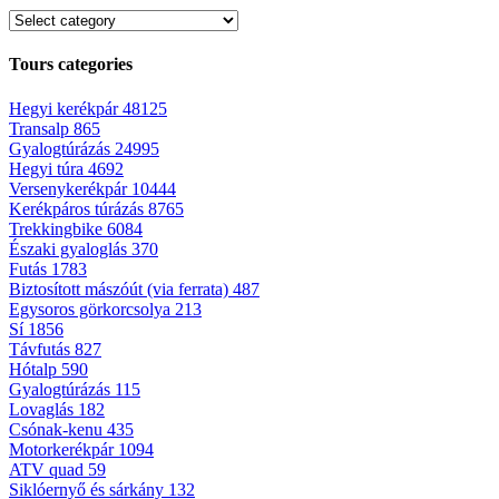
Tours categories
Hegyi kerékpár
48125
Transalp
865
Gyalogtúrázás
24995
Hegyi túra
4692
Versenykerékpár
10444
Kerékpáros túrázás
8765
Trekkingbike
6084
Északi gyaloglás
370
Futás
1783
Biztosított mászóút (via ferrata)
487
Egysoros görkorcsolya
213
Sí
1856
Távfutás
827
Hótalp
590
Gyalogtúrázás
115
Lovaglás
182
Csónak-kenu
435
Motorkerékpár
1094
ATV quad
59
Siklóernyő és sárkány
132