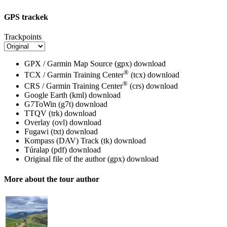
GPS trackek
Trackpoints
GPX / Garmin Map Source (gpx)
download
®
TCX / Garmin Training Center
(tcx)
download
®
CRS / Garmin Training Center
(crs)
download
Google Earth (kml)
download
G7ToWin (g7t)
download
TTQV (trk)
download
Overlay (ovl)
download
Fugawi (txt)
download
Kompass (DAV) Track (tk)
download
Túralap (pdf)
download
Original file of the author (gpx)
download
More about the tour author