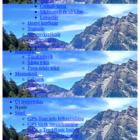
Sítúrák
Csónak-kenu
Siklóernyő és sárkány
Lovaglás
Hegyi kerékpár
Transalp
Versenykerékpár
Gyalogtúrázás
Kerékpáros túrázás
Közösség
Túrakirályok
Sárga trikó
Piros-fehér trikó
Magunkról
Céljaink
Kapcsolat
Impresszum
Új regisztrálás
Nyelv
Súgó
GPS-Tour.info felhasználása
GPS túrák megjelentetése
Infók a TrackRank listáról
GPS túrák megjelentetése