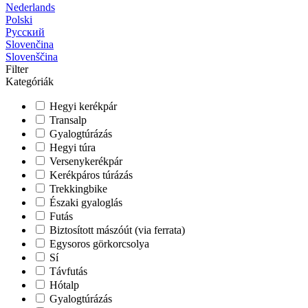
Nederlands
Polski
Русский
Slovenčina
Slovenščina
Filter
Kategóriák
Hegyi kerékpár
Transalp
Gyalogtúrázás
Hegyi túra
Versenykerékpár
Kerékpáros túrázás
Trekkingbike
Északi gyaloglás
Futás
Biztosított mászóút (via ferrata)
Egysoros görkorcsolya
Sí
Távfutás
Hótalp
Gyalogtúrázás