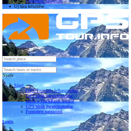
Forgotten password
Új túra készítése
Select location
Nyelv
Súgó
GPS-Tour.info felhasználása
GPS túrák megjelentetése
Infók a TrackRank listáról
GPS túrák megjelentetése
Forgotten password
Login