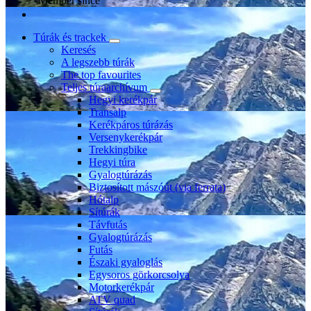
Member since
Túrák és trackek
Keresés
A legszebb túrák
The top favourites
Teljes túraarchívum
Hegyi kerékpár
Transalp
Kerékpáros túrázás
Versenykerékpár
Trekkingbike
Hegyi túra
Gyalogtúrázás
Biztosított mászóút (via ferrata)
Hótalp
Sítúrák
Távfutás
Gyalogtúrázás
Futás
Északi gyaloglás
Egysoros görkorcsolya
Motorkerékpár
ATV quad