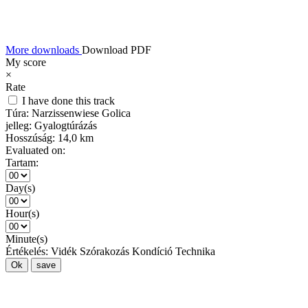
More downloads
Download PDF
My score
×
Rate
I have done this track
Túra:
Narzissenwiese Golica
jelleg:
Gyalogtúrázás
Hosszúság:
14,0 km
Evaluated on:
Tartam:
Day(s)
Hour(s)
Minute(s)
Értékelés:
Vidék
Szórakozás
Kondíció
Technika
Ok
save