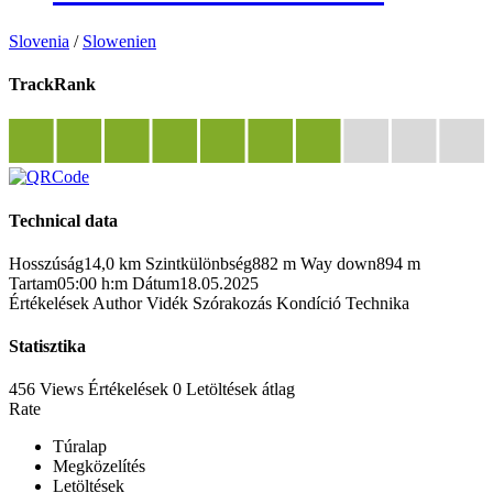
Slovenia
/
Slowenien
TrackRank
Technical data
Hosszúság
14,0 km
Szintkülönbség
882 m
Way down
894 m
Tartam
05:00 h:m
Dátum
18.05.2025
Értékelések
Author
Vidék
Szórakozás
Kondíció
Technika
Statisztika
456 Views
Értékelések
0 Letöltések
átlag
Rate
Túralap
Megközelítés
Letöltések