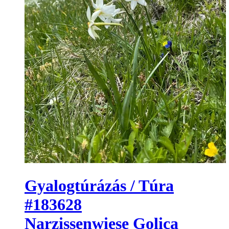
Gyalogtúrázás / Túra
#183628
Narzissenwiese Golica