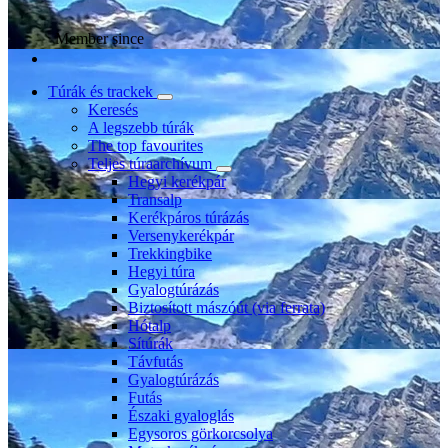
Member since
Túrák és trackek
Keresés
A legszebb túrák
The top favourites
Teljes túraarchívum
Hegyi kerékpár
Transalp
Kerékpáros túrázás
Versenykerékpár
Trekkingbike
Hegyi túra
Gyalogtúrázás
Biztosított mászóút (via ferrata)
Hótalp
Sítúrák
Távfutás
Gyalogtúrázás
Futás
Északi gyaloglás
Egysoros görkorcsolya