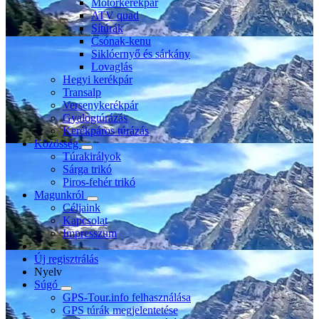
Motorkerékpár
ATV quad
Sítúrák
Csónak-kenu
Siklóernyő és sárkány
Lovaglás
Hegyi kerékpár
Transalp
Versenykerékpár
Gyalogtúrázás
Kerékpáros túrázás
Közösség
Túrakirályok
Sárga trikó
Piros-fehér trikó
Magunkról
Céljaink
Kapcsolat
Impresszum
Új regisztrálás
Nyelv
Súgó
GPS-Tour.info felhasználása
GPS túrák megjelentetése