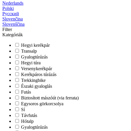
Nederlands
Polski
Русский
Slovenčina
Slovenščina
Filter
Kategóriák
Hegyi kerékpár
Transalp
Gyalogtúrázás
Hegyi túra
Versenykerékpár
Kerékpáros túrázás
Trekkingbike
Északi gyaloglás
Futás
Biztosított mászóút (via ferrata)
Egysoros görkorcsolya
Sí
Távfutás
Hótalp
Gyalogtúrázás