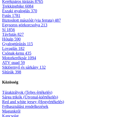
Kerékpáros túrázás
8765
Trekkingbike
6084
Északi gyaloglás
370
Futás
1781
Biztosított mászóút (via ferrata)
487
Egysoros görkorcsolya
213
Sí
1856
Távfutás
827
Hótalp
590
Gyalogtúrázás
115
Lovaglás
182
Csónak-kenu
435
Motorkerékpár
1094
ATV quad
59
Siklóernyő és sárkány
132
Sítúrák
398
Közösség
Túrakirályok (Teljes értékelés)
Sárga trikók (Útvonal-kiértékelés)
Red and white jersey (Hegyértékelés)
Felhasználási rendelkezések
Magunkról
Kapcsolat