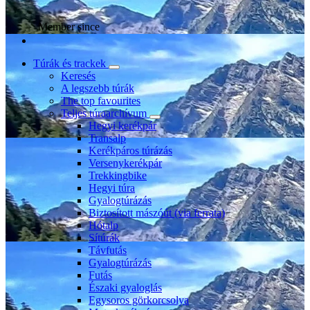
Member since
Túrák és trackek
Keresés
A legszebb túrák
The top favourites
Teljes túraarchívum
Hegyi kerékpár
Transalp
Kerékpáros túrázás
Versenykerékpár
Trekkingbike
Hegyi túra
Gyalogtúrázás
Biztosított mászóút (via ferrata)
Hótalp
Sítúrák
Távfutás
Gyalogtúrázás
Futás
Északi gyaloglás
Egysoros görkorcsolya