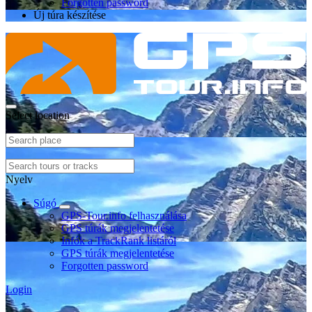
Forgotten password
Új túra készítése
Select location
Nyelv
Súgó
GPS-Tour.info felhasználása
GPS túrák megjelentetése
Infók a TrackRank listáról
GPS túrák megjelentetése
Forgotten password
Login