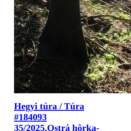
Hegyi túra / Túra
#184093
35/2025.Ostrá hôrka-