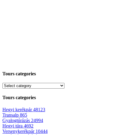
Tours categories
Tours categories
Hegyi kerékpár
48123
Transalp
865
Gyalogtúrázás
24994
Hegyi túra
4692
Versenykerékpár
10444