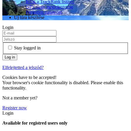
Infók a TrackRank listáról
GPS túrák megjelentetése
Forgotten password
Új túra készítése
Login
Stay logged in
Elfelejtetted a jelszód?
Cookies have to be accepted!
Your browser's cookie functionality is disabled. Please enable this
functionality.
Not a member yet?
Register now
Login
Available for registred users only