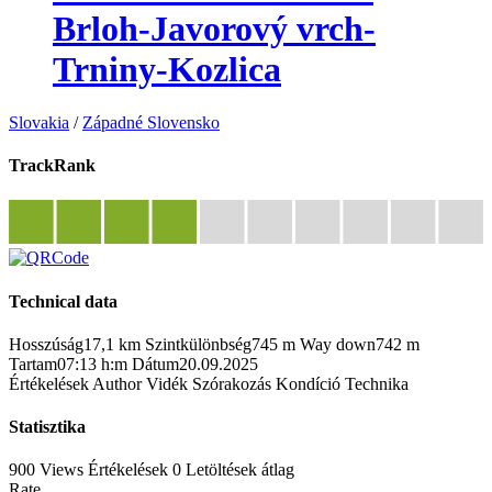
Brloh-Javorový vrch-
Trniny-Kozlica
Slovakia
/
Západné Slovensko
TrackRank
Technical data
Hosszúság
17,1 km
Szintkülönbség
745 m
Way down
742 m
Tartam
07:13 h:m
Dátum
20.09.2025
Értékelések
Author
Vidék
Szórakozás
Kondíció
Technika
Statisztika
900 Views
Értékelések
0 Letöltések
átlag
Rate