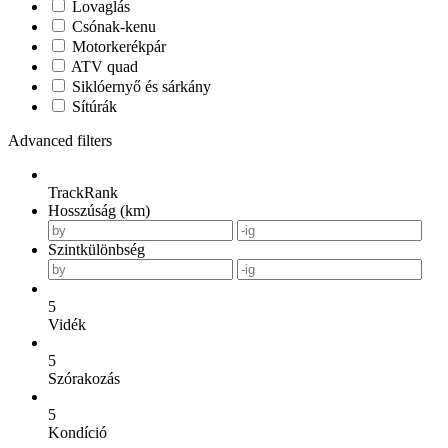
Lovaglás
Csónak-kenu
Motorkerékpár
ATV quad
Siklóernyő és sárkány
Sítúrák
Advanced filters
TrackRank
Hosszúság (km)
Szintkülönbség
5
Vidék
5
Szórakozás
5
Kondíció