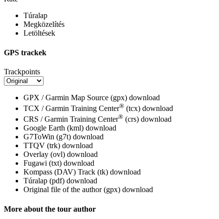
Túralap
Megközelítés
Letöltések
GPS trackek
Trackpoints
GPX / Garmin Map Source (gpx)
download
®
TCX / Garmin Training Center
(tcx)
download
®
CRS / Garmin Training Center
(crs)
download
Google Earth (kml)
download
G7ToWin (g7t)
download
TTQV (trk)
download
Overlay (ovl)
download
Fugawi (txt)
download
Kompass (DAV) Track (tk)
download
Túralap (pdf)
download
Original file of the author (gpx)
download
More about the tour author