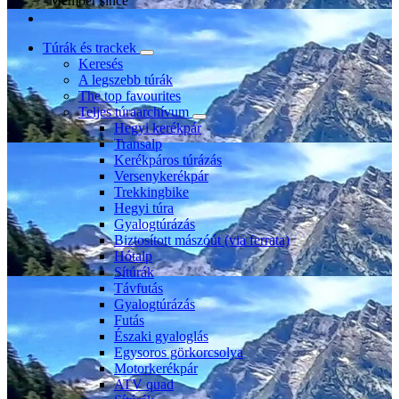
Member since
Túrák és trackek
Keresés
A legszebb túrák
The top favourites
Teljes túraarchívum
Hegyi kerékpár
Transalp
Kerékpáros túrázás
Versenykerékpár
Trekkingbike
Hegyi túra
Gyalogtúrázás
Biztosított mászóút (via ferrata)
Hótalp
Sítúrák
Távfutás
Gyalogtúrázás
Futás
Északi gyaloglás
Egysoros görkorcsolya
Motorkerékpár
ATV quad