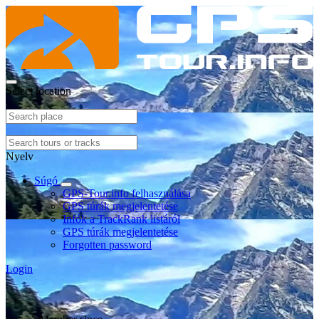
Select location
Nyelv
Súgó
GPS-Tour.info felhasználása
GPS túrák megjelentetése
Infók a TrackRank listáról
GPS túrák megjelentetése
Forgotten password
Login