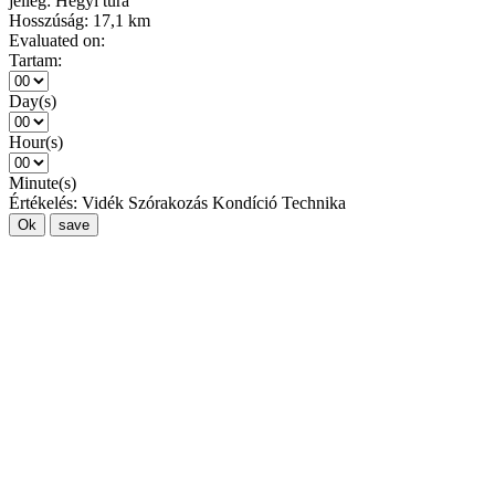
jelleg:
Hegyi túra
Hosszúság:
17,1 km
Evaluated on:
Tartam:
Day(s)
Hour(s)
Minute(s)
Értékelés:
Vidék
Szórakozás
Kondíció
Technika
Ok
save