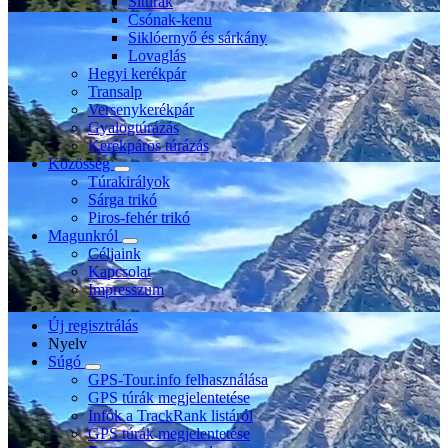
Sítúrák
Csónak-kenu
Siklóernyő és sárkány
Lovaglás
Hegyi kerékpár
Transalp
Versenykerékpár
Gyalogtúrázás
Kerékpáros túrázás
Közösség
Túrakirályok
Sárga trikó
Piros-fehér trikó
Magunkról
Céljaink
Kapcsolat
Impresszum
Új regisztrálás
Nyelv
Súgó
GPS-Tour.info felhasználása
GPS túrák megjelentetése
Infók a TrackRank listáról
GPS túrák megjelentetése