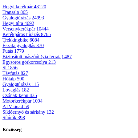
Hegyi kerékpár
48120
Transalp
865
Gyalogtúrázás
24993
Hegyi túra
4692
Versenykerékpár
10444
Kerékpáros túrázás
8765
Trekkingbike
6084
Északi gyaloglás
370
Futás
1779
Biztosított mászóút (via ferrata)
487
Egysoros görkorcsolya
213
Sí
1856
Távfutás
827
Hótalp
590
Gyalogtúrázás
115
Lovaglás
182
Csónak-kenu
435
Motorkerékpár
1094
ATV quad
59
Siklóernyő és sárkány
132
Sítúrák
398
Közösség