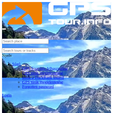
Select location
Nyelv
Súgó
GPS-Tour.info felhasználása
GPS túrák megjelentetése
Infók a TrackRank listáról
GPS túrák megjelentetése
Forgotten password
Login