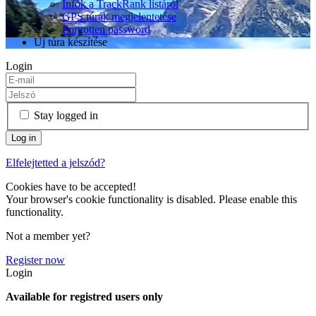
Infók a TrackRank listáról
GPS túrák megjelentetése
Forgotten password
Új túra készítése
Login
Stay logged in
Elfelejtetted a jelszód?
Cookies have to be accepted!
Your browser's cookie functionality is disabled. Please enable this
functionality.
Not a member yet?
Register now
Login
Available for registred users only