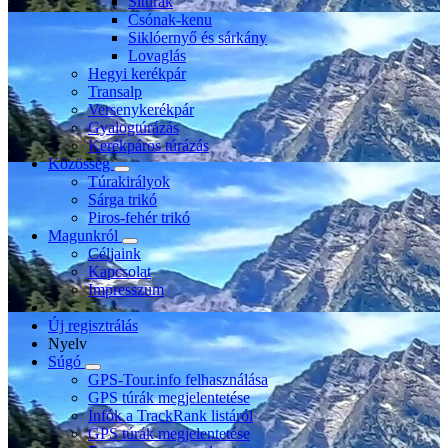
Sítúrák
Csónak-kenu
Siklóernyő és sárkány
Lovaglás
Hegyi kerékpár
Transalp
Versenykerékpár
Gyalogtúrázás
Kerékpáros túrázás
Közösség
Túrakirályok
Sárga trikó
Piros-fehér trikó
Magunkról
Céljaink
Kapcsolat
Impresszum
Új regisztrálás
Nyelv
Súgó
GPS-Tour.info felhasználása
GPS túrák megjelentetése
Infók a TrackRank listáról
GPS túrák megjelentetése