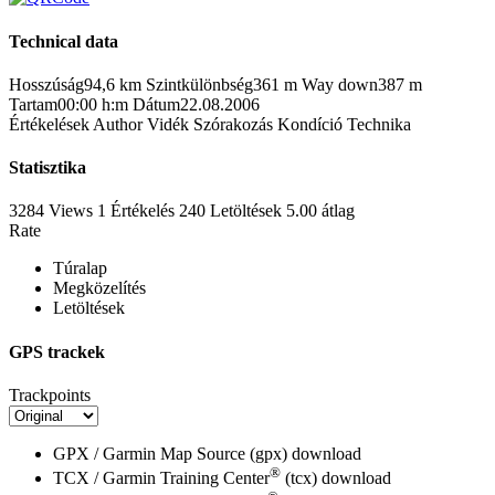
Technical data
Hosszúság
94,6 km
Szintkülönbség
361 m
Way down
387 m
Tartam
00:00 h:m
Dátum
22.08.2006
Értékelések
Author
Vidék
Szórakozás
Kondíció
Technika
Statisztika
3284 Views
1
Értékelés
240 Letöltések
5.00
átlag
Rate
Túralap
Megközelítés
Letöltések
GPS trackek
Trackpoints
GPX / Garmin Map Source (gpx)
download
®
TCX / Garmin Training Center
(tcx)
download