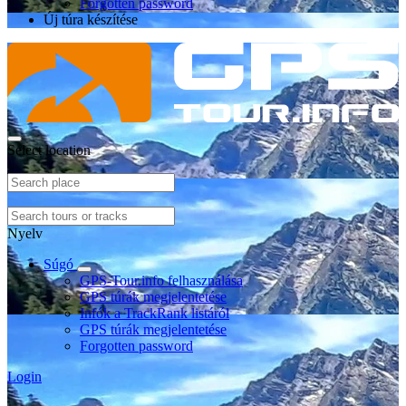
Forgotten password
Új túra készítése
Select location
Nyelv
Súgó
GPS-Tour.info felhasználása
GPS túrák megjelentetése
Infók a TrackRank listáról
GPS túrák megjelentetése
Forgotten password
Login