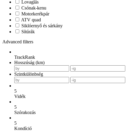
Lovaglás
Csónak-kenu
Motorkerékpár
ATV quad
Siklóernyő és sárkány
Sítúrák
Advanced filters
TrackRank
Hosszúság (km)
Szintkülönbség
5
Vidék
5
Szórakozás
5
Kondíció