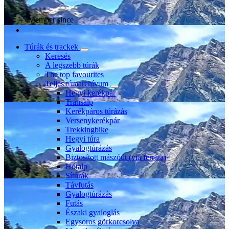
Member since
Túrák és trackek
Keresés
A legszebb túrák
The top favourites
Teljes túraarchívum
Hegyi kerékpár
Transalp
Kerékpáros túrázás
Versenykerékpár
Trekkingbike
Hegyi túra
Gyalogtúrázás
Biztosított mászóút (via ferrata)
Hótalp
Sítúrák
Távfutás
Gyalogtúrázás
Futás
Északi gyaloglás
Egysoros görkorcsolya