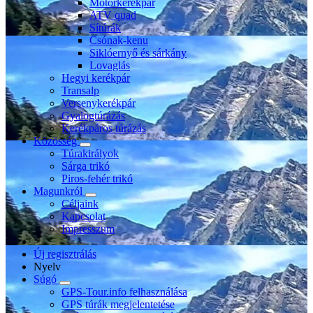
Motorkerékpár
ATV quad
Sítúrák
Csónak-kenu
Siklóernyő és sárkány
Lovaglás
Hegyi kerékpár
Transalp
Versenykerékpár
Gyalogtúrázás
Kerékpáros túrázás
Közösség
Túrakirályok
Sárga trikó
Piros-fehér trikó
Magunkról
Céljaink
Kapcsolat
Impresszum
Új regisztrálás
Nyelv
Súgó
GPS-Tour.info felhasználása
GPS túrák megjelentetése