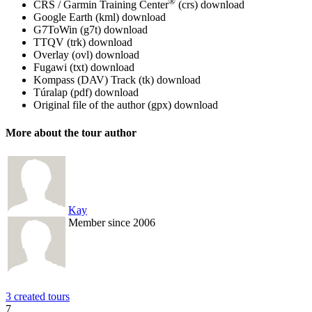
®
CRS / Garmin Training Center
(crs)
download
Google Earth (kml)
download
G7ToWin (g7t)
download
TTQV (trk)
download
Overlay (ovl)
download
Fugawi (txt)
download
Kompass (DAV) Track (tk)
download
Túralap (pdf)
download
Original file of the author (gpx)
download
More about the tour author
Kay
Member since 2006
3 created tours
7