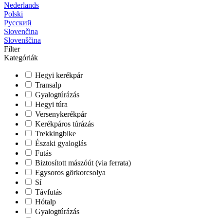
Nederlands
Polski
Русский
Slovenčina
Slovenščina
Filter
Kategóriák
Hegyi kerékpár
Transalp
Gyalogtúrázás
Hegyi túra
Versenykerékpár
Kerékpáros túrázás
Trekkingbike
Északi gyaloglás
Futás
Biztosított mászóút (via ferrata)
Egysoros görkorcsolya
Sí
Távfutás
Hótalp
Gyalogtúrázás