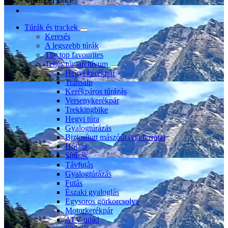
Member since
Túrák és trackek
Keresés
A legszebb túrák
The top favourites
Teljes túraarchívum
Hegyi kerékpár
Transalp
Kerékpáros túrázás
Versenykerékpár
Trekkingbike
Hegyi túra
Gyalogtúrázás
Biztosított mászóút (via ferrata)
Hótalp
Sítúrák
Távfutás
Gyalogtúrázás
Futás
Északi gyaloglás
Egysoros görkorcsolya
Motorkerékpár
ATV quad