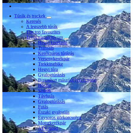
Member since
Túrák és trackek
Keresés
A legszebb túrák
The top favourites
Teljes túraarchívum
Hegyi kerékpár
Transalp
Kerékpáros túrázás
Versenykerékpár
Trekkingbike
Hegyi túra
Gyalogtúrázás
Biztosított mászóút (via ferrata)
Hótalp
Sítúrák
Távfutás
Gyalogtúrázás
Futás
Északi gyaloglás
Egysoros görkorcsolya
Motorkerékpár
ATV quad