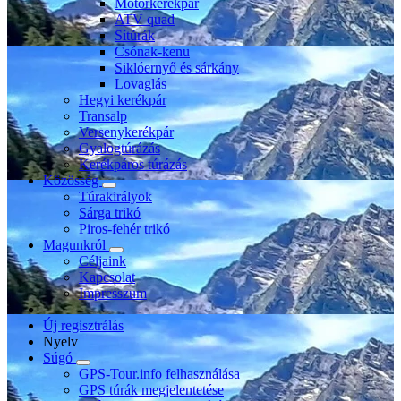
Motorkerékpár
ATV quad
Sítúrák
Csónak-kenu
Siklóernyő és sárkány
Lovaglás
Hegyi kerékpár
Transalp
Versenykerékpár
Gyalogtúrázás
Kerékpáros túrázás
Közösség
Túrakirályok
Sárga trikó
Piros-fehér trikó
Magunkról
Céljaink
Kapcsolat
Impresszum
Új regisztrálás
Nyelv
Súgó
GPS-Tour.info felhasználása
GPS túrák megjelentetése