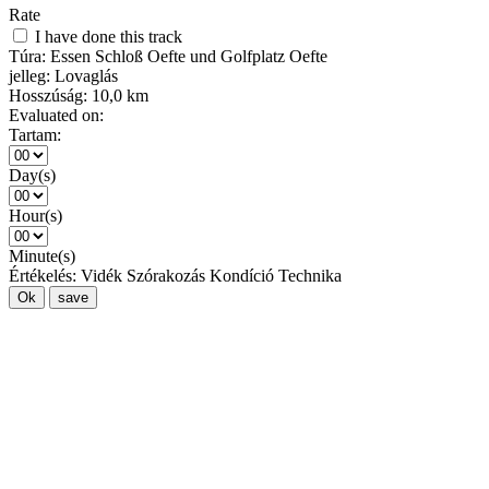
Rate
I have done this track
Túra:
Essen Schloß Oefte und Golfplatz Oefte
jelleg:
Lovaglás
Hosszúság:
10,0 km
Evaluated on:
Tartam:
Day(s)
Hour(s)
Minute(s)
Értékelés:
Vidék
Szórakozás
Kondíció
Technika
Ok
save