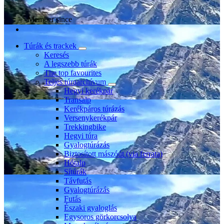
Member since
Túrák és trackek
Keresés
A legszebb túrák
The top favourites
Teljes túraarchívum
Hegyi kerékpár
Transalp
Kerékpáros túrázás
Versenykerékpár
Trekkingbike
Hegyi túra
Gyalogtúrázás
Biztosított mászóút (via ferrata)
Hótalp
Sítúrák
Távfutás
Gyalogtúrázás
Futás
Északi gyaloglás
Egysoros görkorcsolya