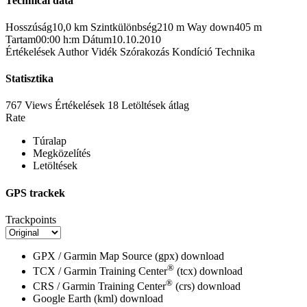
Technical data
Hosszúság
10,0 km
Szintkülönbség
210 m
Way down
405 m
Tartam
00:00 h:m
Dátum
10.10.2010
Értékelések
Author
Vidék
Szórakozás
Kondíció
Technika
Statisztika
767 Views
Értékelések
18 Letöltések
átlag
Rate
Túralap
Megközelítés
Letöltések
GPS trackek
Trackpoints
GPX / Garmin Map Source (gpx)
download
®
TCX / Garmin Training Center
(tcx)
download
®
CRS / Garmin Training Center
(crs)
download
Google Earth (kml)
download