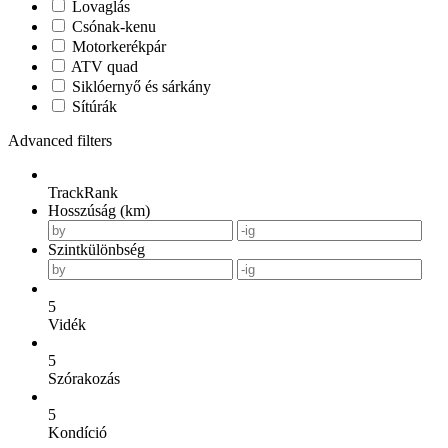
Lovaglás
Csónak-kenu
Motorkerékpár
ATV quad
Siklóernyő és sárkány
Sítúrák
Advanced filters
TrackRank
Hosszúság (km)
Szintkülönbség
5
Vidék
5
Szórakozás
5
Kondíció