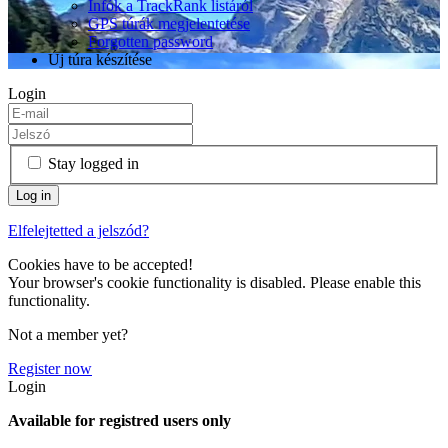
Infók a TrackRank listáról
GPS túrák megjelentetése
Forgotten password
Új túra készítése
Login
Stay logged in
Elfelejtetted a jelszód?
Cookies have to be accepted!
Your browser's cookie functionality is disabled. Please enable this
functionality.
Not a member yet?
Register now
Login
Available for registred users only