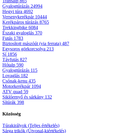
Transalp
865
Gyalogtúrázás
24994
Hegyi túra
4692
Versenykerékpár
10444
Kerékpáros túrázás
8765
Trekkingbike
6084
Északi gyaloglás
370
Futás
1783
Biztosított mászóút (via ferrata)
487
Egysoros görkorcsolya
213
Sí
1856
Távfutás
827
Hótalp
590
Gyalogtúrázás
115
Lovaglás
182
Csónak-kenu
435
Motorkerékpár
1094
ATV quad
59
Siklóernyő és sárkány
132
Sítúrák
398
Közösség
Túrakirályok (Teljes értékelés)
Sárga trikók (Útvonal-kiértékelés)