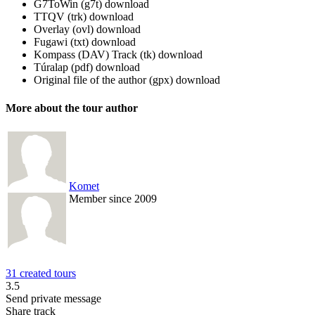
G7ToWin (g7t)
download
TTQV (trk)
download
Overlay (ovl)
download
Fugawi (txt)
download
Kompass (DAV) Track (tk)
download
Túralap (pdf)
download
Original file of the author (gpx)
download
More about the tour author
Komet
Member since 2009
31 created tours
3.5
Send private message
Share track