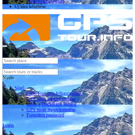
Forgotten password
Új túra készítése
Select location
Nyelv
Súgó
GPS-Tour.info felhasználása
GPS túrák megjelentetése
Infók a TrackRank listáról
GPS túrák megjelentetése
Forgotten password
Login