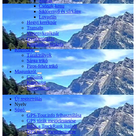
Sítúrák
Csónak-kenu
Siklóernyő és sárkány
Lovaglás
Hegyi kerékpár
Transalp
Versenykerékpár
Gyalogtúrázás
Kerékpáros túrázás
Közösség
Túrakirályok
Sárga trikó
Piros-fehér trikó
Magunkról
Céljaink
Kapcsolat
Impresszum
Új regisztrálás
Nyelv
Súgó
GPS-Tour.info felhasználása
GPS túrák megjelentetése
Infók a TrackRank listáról
GPS túrák megjelentetése