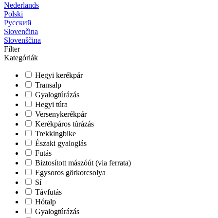
Nederlands
Polski
Русский
Slovenčina
Slovenščina
Filter
Kategóriák
Hegyi kerékpár
Transalp
Gyalogtúrázás
Hegyi túra
Versenykerékpár
Kerékpáros túrázás
Trekkingbike
Északi gyaloglás
Futás
Biztosított mászóút (via ferrata)
Egysoros görkorcsolya
Sí
Távfutás
Hótalp
Gyalogtúrázás