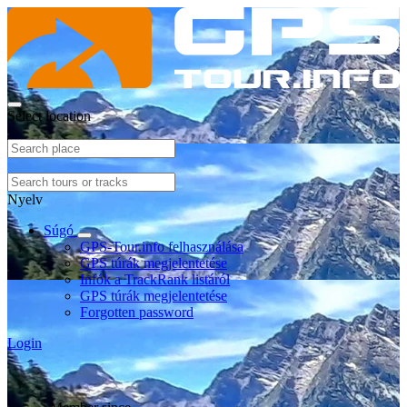
Select location
Nyelv
Súgó
GPS-Tour.info felhasználása
GPS túrák megjelentetése
Infók a TrackRank listáról
GPS túrák megjelentetése
Forgotten password
Login