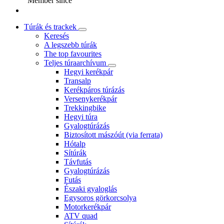
Member since
Túrák és trackek
Keresés
A legszebb túrák
The top favourites
Teljes túraarchívum
Hegyi kerékpár
Transalp
Kerékpáros túrázás
Versenykerékpár
Trekkingbike
Hegyi túra
Gyalogtúrázás
Biztosított mászóút (via ferrata)
Hótalp
Sítúrák
Távfutás
Gyalogtúrázás
Futás
Északi gyaloglás
Egysoros görkorcsolya
Motorkerékpár
ATV quad