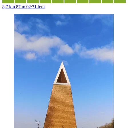
8,7 km
87 m
02:31 h:m