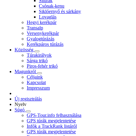
Sítúrák
Csónak-kenu
Siklóernyő és sárkány
Lovaglás
Hegyi kerékpár
Transalp
Versenykerékpár
Gyalogtúrázás
Kerékpáros túrázás
Közösség
Túrakirályok
Sárga trikó
Piros-fehér trikó
Magunkról
Céljaink
Kapcsolat
Impresszum
Új regisztrálás
Nyelv
Súgó
GPS-Tour.info felhasználása
GPS túrák megjelentetése
Infók a TrackRank listáról
GPS túrák megjelentetése