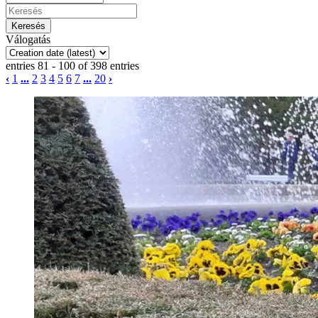
Válogatás
entries 81 - 100 of 398 entries
‹
1
...
2
3
4
5
6
7
...
20
›