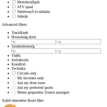
Motorkerékpár
ATV quad
Siklóernyő és sárkány
Sítúrák
Advanced filters
TrackRank
Hosszúság (km)
Szintkülönbség
Vidék
Szórakozás
Kondíció
Technika
Circuits only
My favorites only
Just my done tours
Just my preferred sports
Meine gesperrten Touren anzeigen
Szűrő elmentése
Reset filter