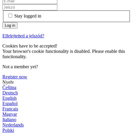
Stay logged in
Elfelejtetted a jelszód?
Cookies have to be accepted!
Your browser's cookie functionality is disabled. Please enable this
functionality.
Not a member yet?
Register now
Nyelv
Čeština
Deutsch
English
Español
Français
Magyar
Italiano
Nederlands
Polski