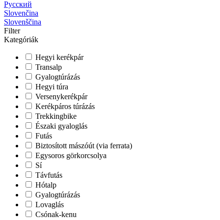
Русский
Slovenčina
Slovenščina
Filter
Kategóriák
Hegyi kerékpár
Transalp
Gyalogtúrázás
Hegyi túra
Versenykerékpár
Kerékpáros túrázás
Trekkingbike
Északi gyaloglás
Futás
Biztosított mászóút (via ferrata)
Egysoros görkorcsolya
Sí
Távfutás
Hótalp
Gyalogtúrázás
Lovaglás
Csónak-kenu