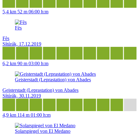
5,4 km
52 m
06:00 h:m
Fès
Fès
Sítúrák, 17.12.2019
6,2 km
90 m
03:00 h:m
Geisterstadt (Leprastation) von Abades
Geisterstadt (Leprastation) von Abades
Sítúrák, 30.11.2019
4,9 km
114 m
01:00 h:m
Solarspiegel von El Medano