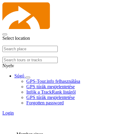
Select location
Nyelv
Súgó
GPS-Tour.info felhasználása
GPS túrák megjelentetése
Infók a TrackRank listáról
GPS túrák megjelentetése
Forgotten password
Login