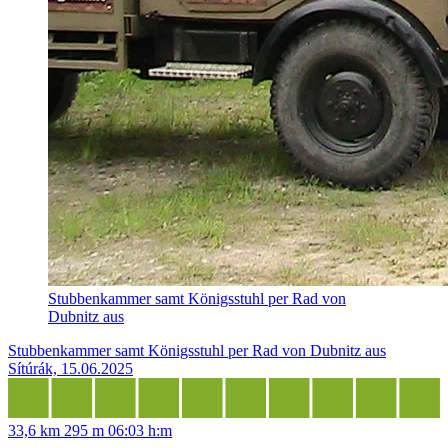
Stubbenkammer samt Königsstuhl per Rad von
Dubnitz aus
Stubbenkammer samt Königsstuhl per Rad von Dubnitz aus
Sítúrák, 15.06.2025
33,6 km
295 m
06:03 h:m