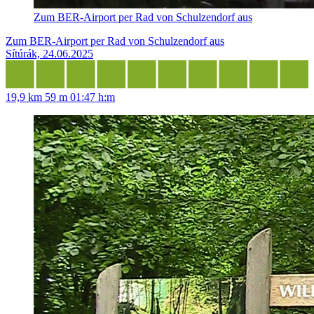
Zum BER-Airport per Rad von Schulzendorf aus
Zum BER-Airport per Rad von Schulzendorf aus
Sítúrák, 24.06.2025
19,9 km
59 m
01:47 h:m