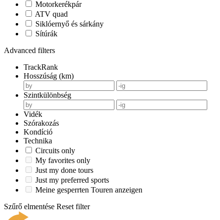
Motorkerékpár
ATV quad
Siklóernyő és sárkány
Sítúrák
Advanced filters
TrackRank
Hosszúság (km)
Szintkülönbség
Vidék
Szórakozás
Kondíció
Technika
Circuits only
My favorites only
Just my done tours
Just my preferred sports
Meine gesperrten Touren anzeigen
Szűrő elmentése
Reset filter