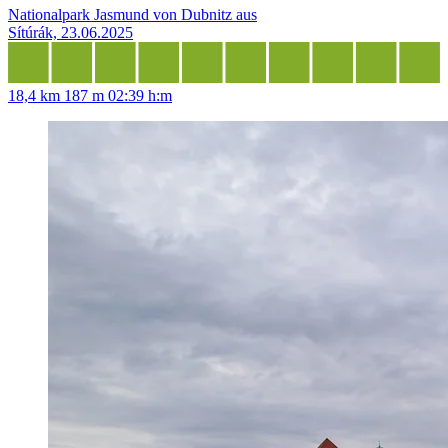
Nationalpark Jasmund von Dubnitz aus
Sítúrák, 23.06.2025
18,4 km
187 m
02:39 h:m