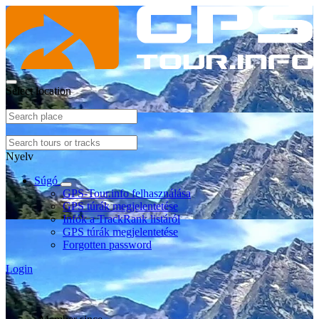
Select location
Nyelv
Súgó
GPS-Tour.info felhasználása
GPS túrák megjelentetése
Infók a TrackRank listáról
GPS túrák megjelentetése
Forgotten password
Login