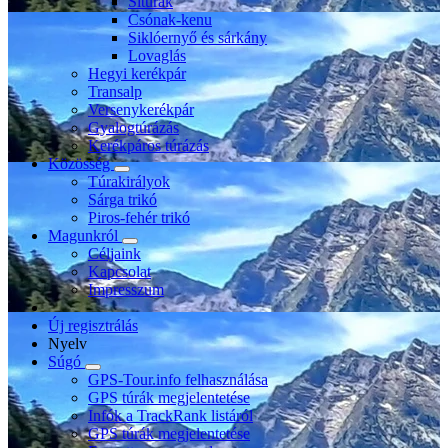
Sítúrák
Csónak-kenu
Siklóernyő és sárkány
Lovaglás
Hegyi kerékpár
Transalp
Versenykerékpár
Gyalogtúrázás
Kerékpáros túrázás
Közösség
Túrakirályok
Sárga trikó
Piros-fehér trikó
Magunkról
Céljaink
Kapcsolat
Impresszum
Új regisztrálás
Nyelv
Súgó
GPS-Tour.info felhasználása
GPS túrák megjelentetése
Infók a TrackRank listáról
GPS túrák megjelentetése