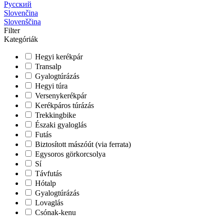
Русский
Slovenčina
Slovenščina
Filter
Kategóriák
Hegyi kerékpár
Transalp
Gyalogtúrázás
Hegyi túra
Versenykerékpár
Kerékpáros túrázás
Trekkingbike
Északi gyaloglás
Futás
Biztosított mászóút (via ferrata)
Egysoros görkorcsolya
Sí
Távfutás
Hótalp
Gyalogtúrázás
Lovaglás
Csónak-kenu