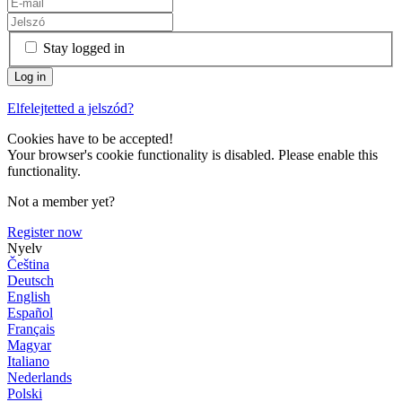
Stay logged in
Elfelejtetted a jelszód?
Cookies have to be accepted!
Your browser's cookie functionality is disabled. Please enable this
functionality.
Not a member yet?
Register now
Nyelv
Čeština
Deutsch
English
Español
Français
Magyar
Italiano
Nederlands
Polski