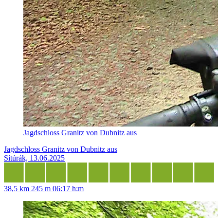
Jagdschloss Granitz von Dubnitz aus
Jagdschloss Granitz von Dubnitz aus
Sítúrák, 13.06.2025
38,5 km
245 m
06:17 h:m