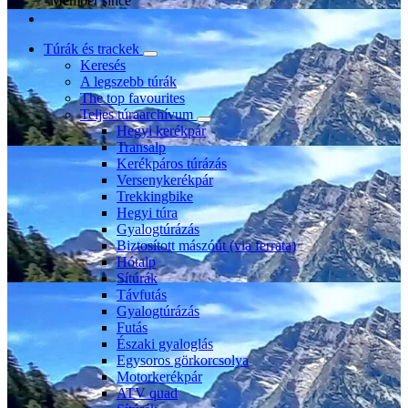
Member since
Túrák és trackek
Keresés
A legszebb túrák
The top favourites
Teljes túraarchívum
Hegyi kerékpár
Transalp
Kerékpáros túrázás
Versenykerékpár
Trekkingbike
Hegyi túra
Gyalogtúrázás
Biztosított mászóút (via ferrata)
Hótalp
Sítúrák
Távfutás
Gyalogtúrázás
Futás
Északi gyaloglás
Egysoros görkorcsolya
Motorkerékpár
ATV quad