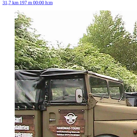
31,7 km
197 m
00:00 h:m