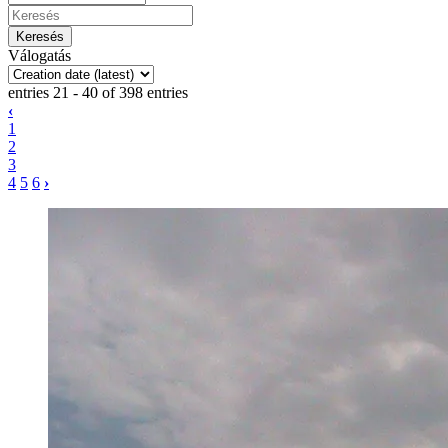
Válogatás
entries 21 - 40 of 398 entries
‹
1
2
3
4
5
6
›