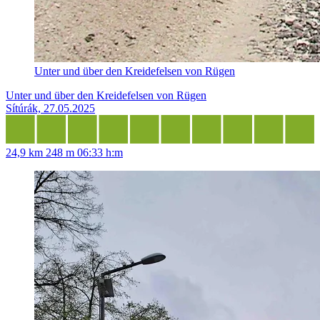
Unter und über den Kreidefelsen von Rügen
Unter und über den Kreidefelsen von Rügen
Sítúrák, 27.05.2025
24,9 km
248 m
06:33 h:m