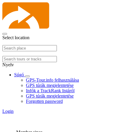
Select location
Nyelv
Súgó
GPS-Tour.info felhasználása
GPS túrák megjelentetése
Infók a TrackRank listáról
GPS túrák megjelentetése
Forgotten password
Login