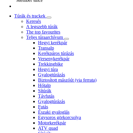
Member since
Túrák és trackek
Keresés
A legszebb túrák
The top favourites
Teljes túraarchívum
Hegyi kerékpár
Transalp
Kerékpáros túrázás
Versenykerékpár
Trekkingbike
Hegyi túra
Gyalogtúrázás
Biztosított mászóút (via ferrata)
Hótalp
Sítúrák
Távfutás
Gyalogtúrázás
Futás
Északi gyaloglás
Egysoros görkorcsolya
Motorkerékpár
ATV quad