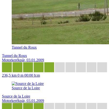
Tunnel du Roux
Tunnel du Roux
Motorkerékpár, 03.01.2009
236,5 km
0 m
00:00 h:m
Source de la Loire
Source de la Loire
Motorkerékpár, 03.01.2009