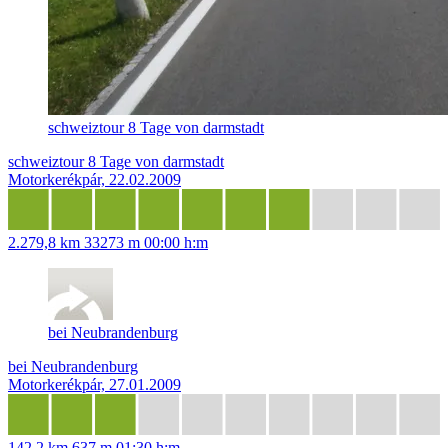
schweiztour 8 Tage von darmstadt
schweiztour 8 Tage von darmstadt
Motorkerékpár, 22.02.2009
2.279,8 km
33273 m
00:00 h:m
bei Neubrandenburg
bei Neubrandenburg
Motorkerékpár, 27.01.2009
142,2 km
637 m
01:30 h:m