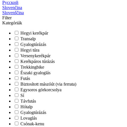
Русский
Slovenčina
Slovenščina
Filter
Kategóriák
Hegyi kerékpár
Transalp
Gyalogtúrázás
Hegyi túra
Versenykerékpár
Kerékpáros túrázás
Trekkingbike
Északi gyaloglás
Futás
Biztosított mászóút (via ferrata)
Egysoros görkorcsolya
Sí
Távfutás
Hótalp
Gyalogtúrázás
Lovaglás
Csónak-kenu