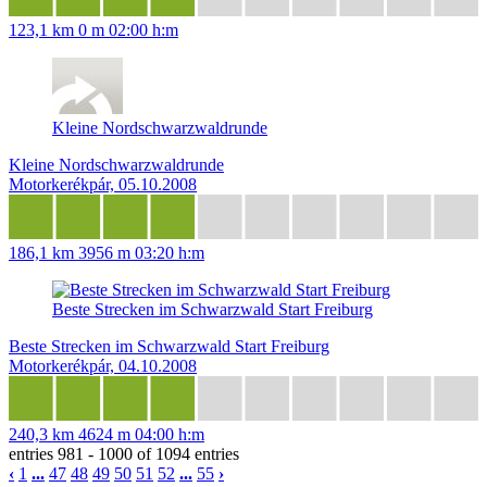
123,1 km
0 m
02:00 h:m
Kleine Nordschwarzwaldrunde
Kleine Nordschwarzwaldrunde
Motorkerékpár, 05.10.2008
186,1 km
3956 m
03:20 h:m
Beste Strecken im Schwarzwald Start Freiburg
Beste Strecken im Schwarzwald Start Freiburg
Motorkerékpár, 04.10.2008
240,3 km
4624 m
04:00 h:m
entries 981 - 1000 of 1094 entries
‹
1
...
47
48
49
50
51
52
...
55
›