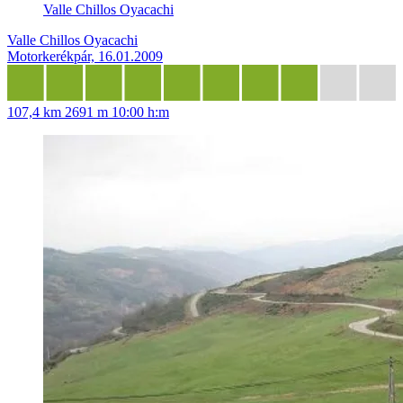
Valle Chillos Oyacachi
Valle Chillos Oyacachi
Motorkerékpár, 16.01.2009
107,4 km
2691 m
10:00 h:m