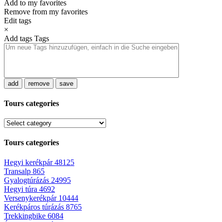
Add to my favorites
Remove from my favorites
Edit tags
×
Add tags
Tags
add
remove
save
Tours categories
Tours categories
Hegyi kerékpár
48125
Transalp
865
Gyalogtúrázás
24995
Hegyi túra
4692
Versenykerékpár
10444
Kerékpáros túrázás
8765
Trekkingbike
6084