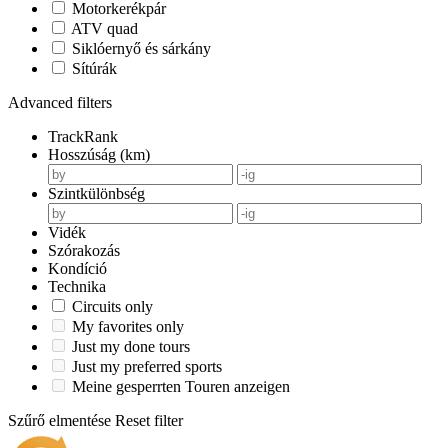
Motorkerékpár
ATV quad
Siklóernyő és sárkány
Sítúrák
Advanced filters
TrackRank
Hosszúság (km)
Szintkülönbség
Vidék
Szórakozás
Kondíció
Technika
Circuits only
My favorites only
Just my done tours
Just my preferred sports
Meine gesperrten Touren anzeigen
Szűrő elmentése
Reset filter