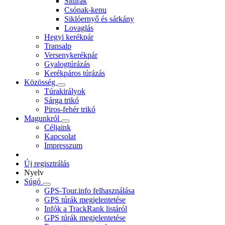
Sítúrák
Csónak-kenu
Siklóernyő és sárkány
Lovaglás
Hegyi kerékpár
Transalp
Versenykerékpár
Gyalogtúrázás
Kerékpáros túrázás
Közösség
Túrakirályok
Sárga trikó
Piros-fehér trikó
Magunkról
Céljaink
Kapcsolat
Impresszum
Új regisztrálás
Nyelv
Súgó
GPS-Tour.info felhasználása
GPS túrák megjelentetése
Infók a TrackRank listáról
GPS túrák megjelentetése