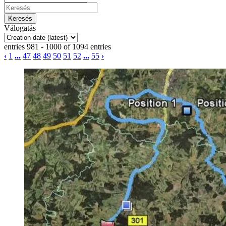
Válogatás
entries 981 - 1000 of 1094 entries
‹
1
...
47
48
49
50
51
52
...
55
›