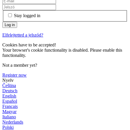
Stay logged in
Elfelejtetted a jelszód?
Cookies have to be accepted!
Your browser's cookie functionality is disabled. Please enable this
functionality.
Not a member yet?
Register now
Nyelv
Čeština
Deutsch
English
Español
Français
Magyar
Italiano
Nederlands
Polski