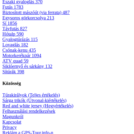
Északi gyaloglás
370
Futás
1783
Biztosított mászóút (via ferrata)
487
Egysoros görkorcsolya
213
Sí
1856
Távfutás
827
Hótalp
590
Gyalogtúrázás
115
Lovaglás
182
Csónak-kenu
435
Motorkerékpár
1094
ATV quad
59
Siklóernyő és sárkány
132
Sítúrák
398
Közösség
Túrakirályok (Teljes értékelés)
Sárga trikók (Útvonal-kiértékelés)
Red and white jersey (Hegyértékelés)
Felhasználási rendelkezések
Magunkról
Kapcsolat
Privacy
Reklám a GPS-Tour.info-n