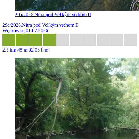
29a/2026.Nitra pod Veľkým vrchom II
29a/2026.Nitra pod Veľkým vrchom II
Wędrówki, 01.07.2026
2,3 km
48 m
02:05 h:m