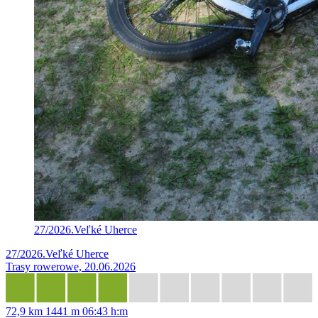
27/2026.Veľké Uherce
27/2026.Veľké Uherce
Trasy rowerowe, 20.06.2026
72,9 km
1441 m
06:43 h:m