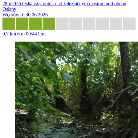
28b/2026.Osliansky potok nad železničným mostom pod obcou
Oslany
Wędrówki, 30.06.2026
0,7 km
6 m
00:44 h:m