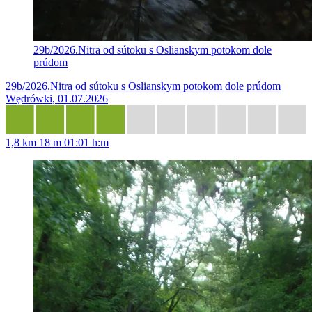
29b/2026.Nitra od sútoku s Oslianskym potokom dole
prúdom
29b/2026.Nitra od sútoku s Oslianskym potokom dole prúdom
Wędrówki, 01.07.2026
1,8 km
18 m
01:01 h:m