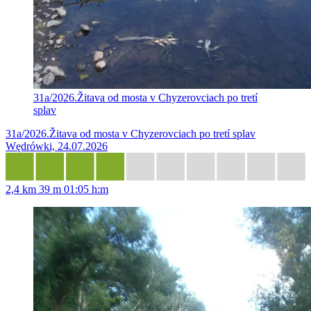
31a/2026.Žitava od mosta v Chyzerovciach po tretí
splav
31a/2026.Žitava od mosta v Chyzerovciach po tretí splav
Wędrówki, 24.07.2026
2,4 km
39 m
01:05 h:m