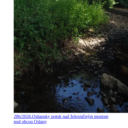
28b/2026.Osliansky potok nad železničným mostom
pod obcou Oslany