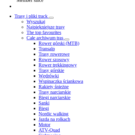
Member since
Trasy i pliki track
Wyszukaj
Najpiękniejsze trasy
The top favourites
Całe archiwum tras
Rower górski (MTB)
Transalp
Trasy rowerowe
Rower szosowy
Rower trekkingowy
Trasy górskie
Wędrówki
Wspinaczka ściankowa
Rakiety śnieżne
Trasy narciarskie
Biegi narciarskie
Sanki
Biegi
Nordic walking
Jazda na rolkach
Motor
ATV-Quad