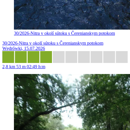
30/2026-Nitra v okolí sútoku s Čerenianskym potokom
30/2026-Nitra v okolí sútoku s Čerenianskym potokom
Wędrówki, 15.07.2026
2,8 km
53 m
02:49 h:m