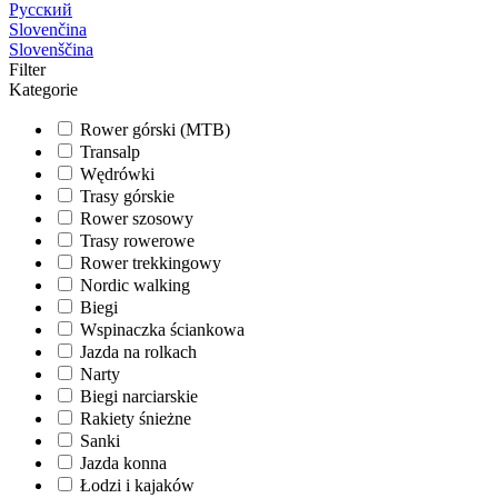
Русский
Slovenčina
Slovenščina
Filter
Kategorie
Rower górski (MTB)
Transalp
Wędrówki
Trasy górskie
Rower szosowy
Trasy rowerowe
Rower trekkingowy
Nordic walking
Biegi
Wspinaczka ściankowa
Jazda na rolkach
Narty
Biegi narciarskie
Rakiety śnieżne
Sanki
Jazda konna
Łodzi i kajaków