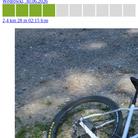
Wędrówki, 30.06.2026
2,4 km
28 m
02:15 h:m