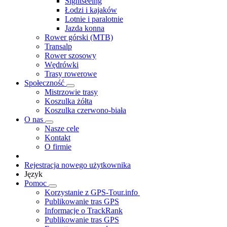
Sightseeing
Łodzi i kajaków
Lotnie i paralotnie
Jazda konna
Rower górski (MTB)
Transalp
Rower szosowy
Wędrówki
Trasy rowerowe
Społeczność
Mistrzowie trasy
Koszulka żółta
Koszulka czerwono-biała
O nas
Nasze cele
Kontakt
O firmie
Rejestracja nowego użytkownika
Język
Pomoc
Korzystanie z GPS-Tour.info
Publikowanie tras GPS
Informacje o TrackRank
Publikowanie tras GPS