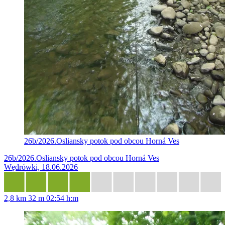
26b/2026.Osliansky potok pod obcou Horná Ves
26b/2026.Osliansky potok pod obcou Horná Ves
Wędrówki, 18.06.2026
2,8 km
32 m
02:54 h:m