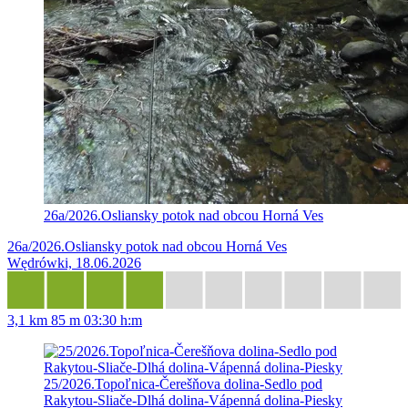
26a/2026.Osliansky potok nad obcou Horná Ves
26a/2026.Osliansky potok nad obcou Horná Ves
Wędrówki, 18.06.2026
3,1 km
85 m
03:30 h:m
25/2026.Topoľnica-Čerešňova dolina-Sedlo pod
Rakytou-Sliače-Dlhá dolina-Vápenná dolina-Piesky