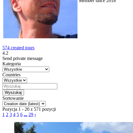
Member since 2018
574 created tours
4.2
Send private message
Kategoria
Countries
Sortowanie
Pozycja 1 - 20 z 571 pozycji
1
2
3
4
5
6
...
29
›