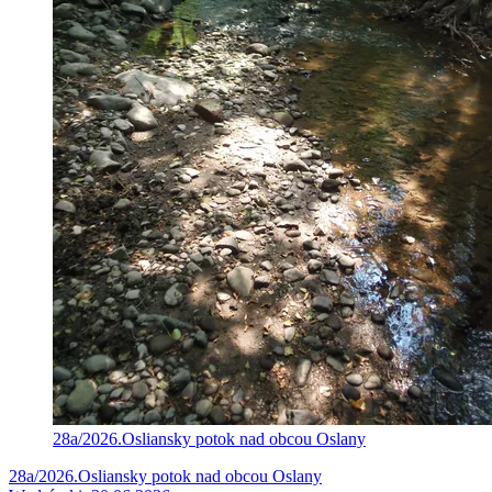
28a/2026.Osliansky potok nad obcou Oslany
28a/2026.Osliansky potok nad obcou Oslany