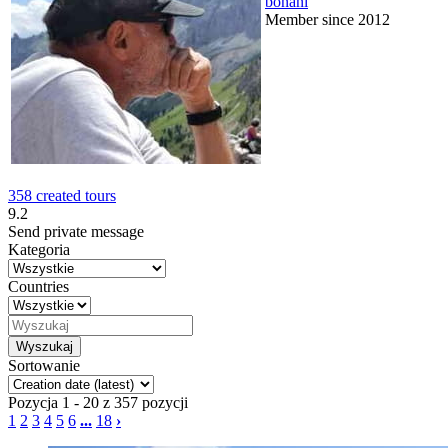
bonani
Member since 2012
358 created tours
9.2
Send private message
Kategoria
Countries
Sortowanie
Pozycja 1 - 20 z 357 pozycji
1
2
3
4
5
6
...
18
›