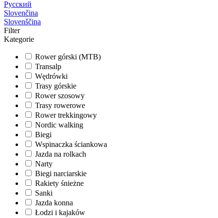
Русский
Slovenčina
Slovenščina
Filter
Kategorie
Rower górski (MTB)
Transalp
Wędrówki
Trasy górskie
Rower szosowy
Trasy rowerowe
Rower trekkingowy
Nordic walking
Biegi
Wspinaczka ściankowa
Jazda na rolkach
Narty
Biegi narciarskie
Rakiety śnieżne
Sanki
Jazda konna
Łodzi i kajaków