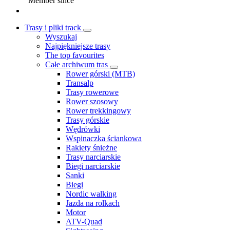
Member since
Trasy i pliki track
Wyszukaj
Najpiękniejsze trasy
The top favourites
Całe archiwum tras
Rower górski (MTB)
Transalp
Trasy rowerowe
Rower szosowy
Rower trekkingowy
Trasy górskie
Wędrówki
Wspinaczka ściankowa
Rakiety śnieżne
Trasy narciarskie
Biegi narciarskie
Sanki
Biegi
Nordic walking
Jazda na rolkach
Motor
ATV-Quad