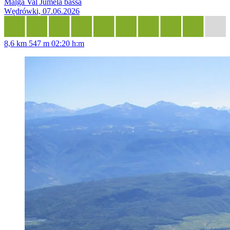
Malga Val Jumela bassa
Wędrówki, 07.06.2026
8,6 km
547 m
02:20 h:m