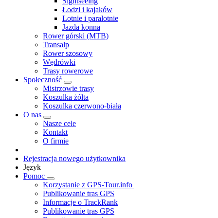
Sightseeing
Łodzi i kajaków
Lotnie i paralotnie
Jazda konna
Rower górski (MTB)
Transalp
Rower szosowy
Wędrówki
Trasy rowerowe
Społeczność
Mistrzowie trasy
Koszulka żółta
Koszulka czerwono-biała
O nas
Nasze cele
Kontakt
O firmie
Rejestracja nowego użytkownika
Język
Pomoc
Korzystanie z GPS-Tour.info
Publikowanie tras GPS
Informacje o TrackRank
Publikowanie tras GPS