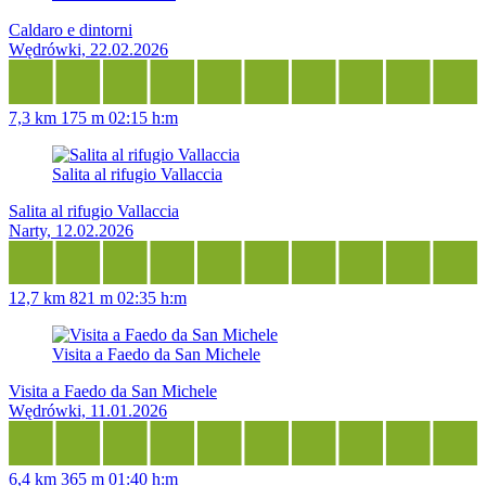
Caldaro e dintorni
Wędrówki, 22.02.2026
7,3 km
175 m
02:15 h:m
Salita al rifugio Vallaccia
Salita al rifugio Vallaccia
Narty, 12.02.2026
12,7 km
821 m
02:35 h:m
Visita a Faedo da San Michele
Visita a Faedo da San Michele
Wędrówki, 11.01.2026
6,4 km
365 m
01:40 h:m