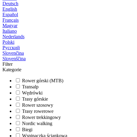
Deutsch
English
Español
Français
Magyar
Italiano
Nederlands
Polski
Русский
Slovenčina
Slovenščina
Filter
Kategorie
Rower górski (MTB)
Transalp
Wędrówki
Trasy górskie
Rower szosowy
Trasy rowerowe
Rower trekkingowy
Nordic walking
Biegi
Wspinaczka ściankowa