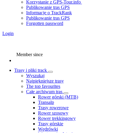
Korzystanie z GPS-Tour.info
Publikowanie tras GPS
Informacje o TrackRank
Publikowanie tras GPS
Forgotten password
Login
Member since
Trasy i pliki track
Wyszukaj
Najpiękniejsze trasy
The top favourites
Całe archiwum tras
Rower górski (MTB)
Transalp
Trasy rowerowe
Rower szosowy
Rower trekkingowy
Trasy górskie
Wędrówki