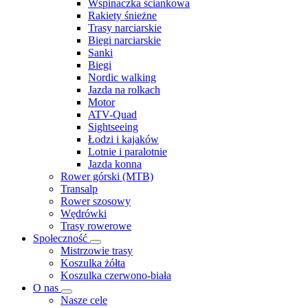
Wspinaczka ściankowa
Rakiety śnieżne
Trasy narciarskie
Biegi narciarskie
Sanki
Biegi
Nordic walking
Jazda na rolkach
Motor
ATV-Quad
Sightseeing
Łodzi i kajaków
Lotnie i paralotnie
Jazda konna
Rower górski (MTB)
Transalp
Rower szosowy
Wędrówki
Trasy rowerowe
Społeczność
Mistrzowie trasy
Koszulka żółta
Koszulka czerwono-biała
O nas
Nasze cele