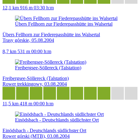
12,1 km
916 m
03:30 h:m
Übers Fellhorn zur Fiederepasshütte ins Walsertal
Übers Fellhorn zur Fiederepasshütte ins Walsertal
Trasy górskie, 05.08.2004
8,7 km
531 m
00:00 h:m
Freibergsee-Söllereck (Talstation)
Freibergsee-Söllereck (Talstation)
Rower trekkingowy, 03.08.2004
11,5 km
418 m
00:00 h:m
Einödsbach - Deutschlands südlichster Ort
Einödsbach - Deutschlands südlichster Ort
Rower górski (MTB), 03.08.2004