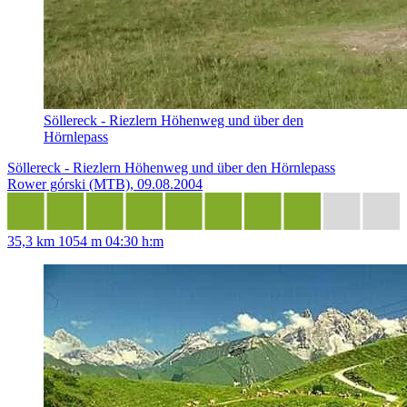
Söllereck - Riezlern Höhenweg und über den
Hörnlepass
Söllereck - Riezlern Höhenweg und über den Hörnlepass
Rower górski (MTB), 09.08.2004
35,3 km
1054 m
04:30 h:m