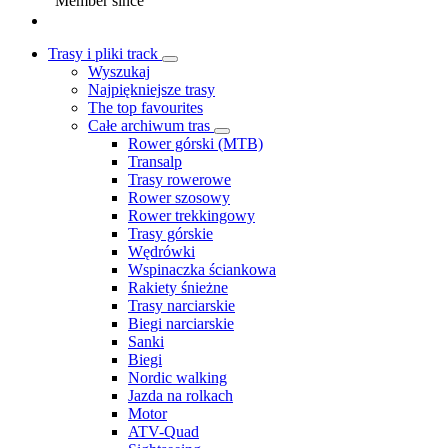
Member since
Trasy i pliki track
Wyszukaj
Najpiękniejsze trasy
The top favourites
Całe archiwum tras
Rower górski (MTB)
Transalp
Trasy rowerowe
Rower szosowy
Rower trekkingowy
Trasy górskie
Wędrówki
Wspinaczka ściankowa
Rakiety śnieżne
Trasy narciarskie
Biegi narciarskie
Sanki
Biegi
Nordic walking
Jazda na rolkach
Motor
ATV-Quad