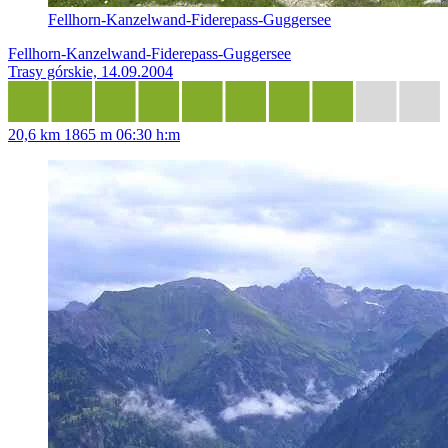
Fellhorn-Kanzelwand-Fiderepass-Guggersee
Fellhorn-Kanzelwand-Fiderepass-Guggersee
Trasy górskie, 14.09.2004
20,6 km
1865 m
06:30 h:m