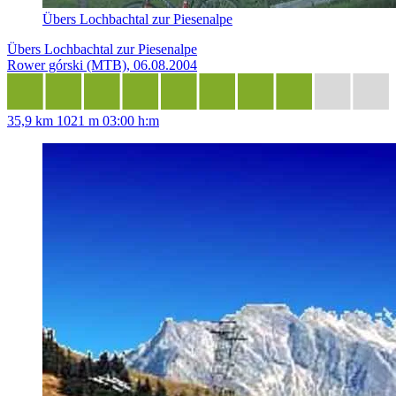
Übers Lochbachtal zur Piesenalpe
Übers Lochbachtal zur Piesenalpe
Rower górski (MTB), 06.08.2004
35,9 km
1021 m
03:00 h:m