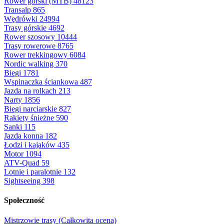
Rower górski (MTB)
48123
Transalp
865
Wędrówki
24994
Trasy górskie
4692
Rower szosowy
10444
Trasy rowerowe
8765
Rower trekkingowy
6084
Nordic walking
370
Biegi
1781
Wspinaczka ściankowa
487
Jazda na rolkach
213
Narty
1856
Biegi narciarskie
827
Rakiety śnieżne
590
Sanki
115
Jazda konna
182
Łodzi i kajaków
435
Motor
1094
ATV-Quad
59
Lotnie i paralotnie
132
Sightseeing
398
Społeczność
Mistrzowie trasy (Całkowita ocena)