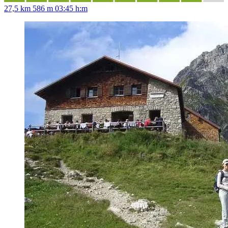
27,5 km
586 m
03:45 h:m