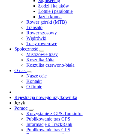
Sightseeing
Łodzi i kajaków
Lotnie i paralotnie
Jazda konna
Rower górski (MTB)
Transalp
Rower szosowy
Wędrówki
Trasy rowerowe
Społeczność
Mistrzowie trasy
Koszulka żółta
Koszulka czerwono-biała
O nas
Nasze cele
Kontakt
O firmie
Rejestracja nowego użytkownika
Język
Pomoc
Korzystanie z GPS-Tour.info
Publikowanie tras GPS
Informacje o TrackRank
Publikowanie tras GPS