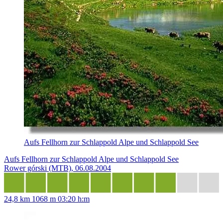
Aufs Fellhorn zur Schlappold Alpe und Schlappold See
Aufs Fellhorn zur Schlappold Alpe und Schlappold See
Rower górski (MTB), 06.08.2004
24,8 km
1068 m
03:20 h:m