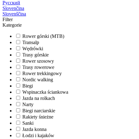
Русский
Slovenčina
Slovenščina
Filter
Kategorie
Rower górski (MTB)
Transalp
Wędrówki
Trasy górskie
Rower szosowy
Trasy rowerowe
Rower trekkingowy
Nordic walking
Biegi
Wspinaczka ściankowa
Jazda na rolkach
Narty
Biegi narciarskie
Rakiety śnieżne
Sanki
Jazda konna
Łodzi i kajaków