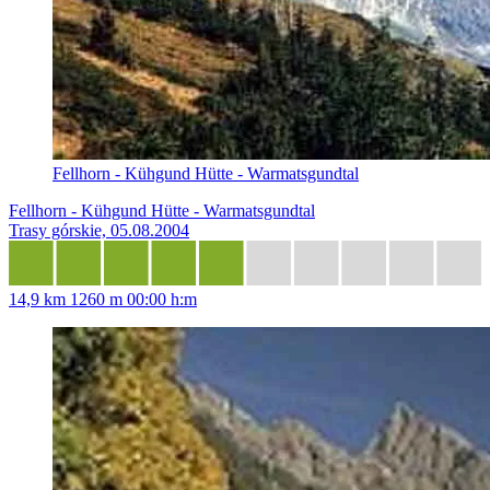
Fellhorn - Kühgund Hütte - Warmatsgundtal
Fellhorn - Kühgund Hütte - Warmatsgundtal
Trasy górskie, 05.08.2004
14,9 km
1260 m
00:00 h:m