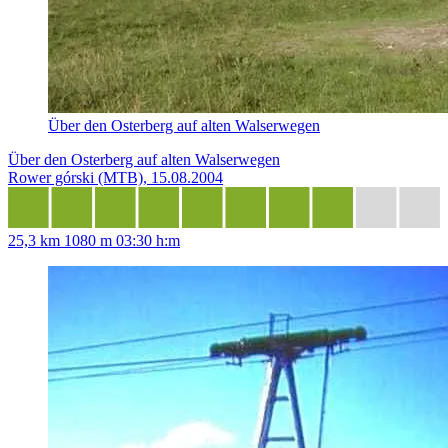
Über den Osterberg auf alten Walserwegen
Über den Osterberg auf alten Walserwegen
Rower górski (MTB), 15.08.2004
25,3 km
1080 m
03:30 h:m