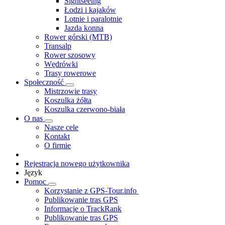
Sightseeing
Łodzi i kajaków
Lotnie i paralotnie
Jazda konna
Rower górski (MTB)
Transalp
Rower szosowy
Wędrówki
Trasy rowerowe
Społeczność
Mistrzowie trasy
Koszulka żółta
Koszulka czerwono-biała
O nas
Nasze cele
Kontakt
O firmie
Rejestracja nowego użytkownika
Język
Pomoc
Korzystanie z GPS-Tour.info
Publikowanie tras GPS
Informacje o TrackRank
Publikowanie tras GPS