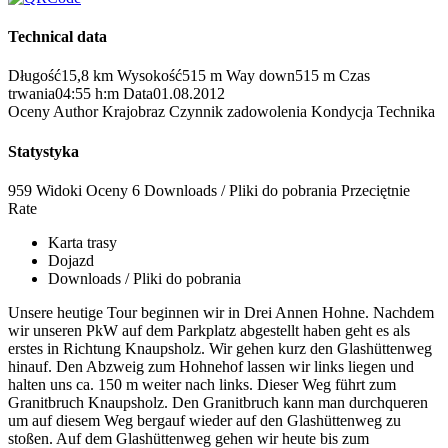
Technical data
Długość
15,8 km
Wysokość
515 m
Way down
515 m
Czas
trwania
04:55 h:m
Data
01.08.2012
Oceny
Author
Krajobraz
Czynnik zadowolenia
Kondycja
Technika
Statystyka
959 Widoki
Oceny
6 Downloads / Pliki do pobrania
Przeciętnie
Rate
Karta trasy
Dojazd
Downloads / Pliki do pobrania
Unsere heutige Tour beginnen wir in Drei Annen Hohne. Nachdem
wir unseren PkW auf dem Parkplatz abgestellt haben geht es als
erstes in Richtung Knaupsholz. Wir gehen kurz den Glashüttenweg
hinauf. Den Abzweig zum Hohnehof lassen wir links liegen und
halten uns ca. 150 m weiter nach links. Dieser Weg führt zum
Granitbruch Knaupsholz. Den Granitbruch kann man durchqueren
um auf diesem Weg bergauf wieder auf den Glashüttenweg zu
stoßen. Auf dem Glashüttenweg gehen wir heute bis zum