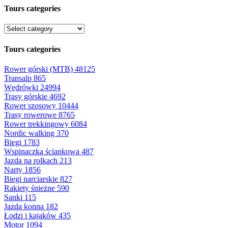
Tours categories
Tours categories
Rower górski (MTB)
48125
Transalp
865
Wędrówki
24994
Trasy górskie
4692
Rower szosowy
10444
Trasy rowerowe
8765
Rower trekkingowy
6084
Nordic walking
370
Biegi
1783
Wspinaczka ściankowa
487
Jazda na rolkach
213
Narty
1856
Biegi narciarskie
827
Rakiety śnieżne
590
Sanki
115
Jazda konna
182
Łodzi i kajaków
435
Motor
1094