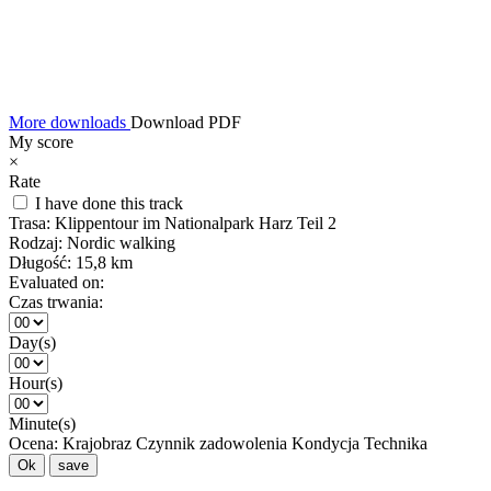
More downloads
Download PDF
My score
×
Rate
I have done this track
Trasa:
Klippentour im Nationalpark Harz Teil 2
Rodzaj:
Nordic walking
Długość:
15,8 km
Evaluated on:
Czas trwania:
Day(s)
Hour(s)
Minute(s)
Ocena:
Krajobraz
Czynnik zadowolenia
Kondycja
Technika
Ok
save