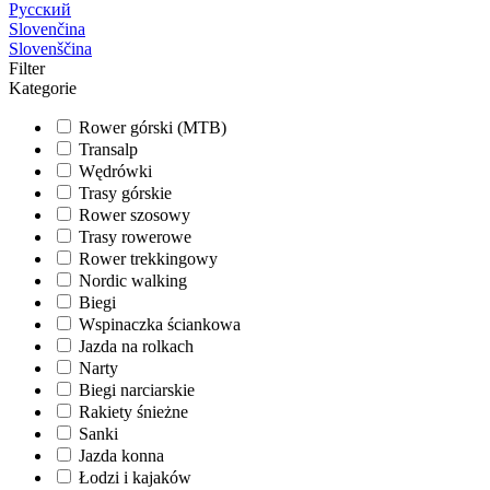
Русский
Slovenčina
Slovenščina
Filter
Kategorie
Rower górski (MTB)
Transalp
Wędrówki
Trasy górskie
Rower szosowy
Trasy rowerowe
Rower trekkingowy
Nordic walking
Biegi
Wspinaczka ściankowa
Jazda na rolkach
Narty
Biegi narciarskie
Rakiety śnieżne
Sanki
Jazda konna
Łodzi i kajaków