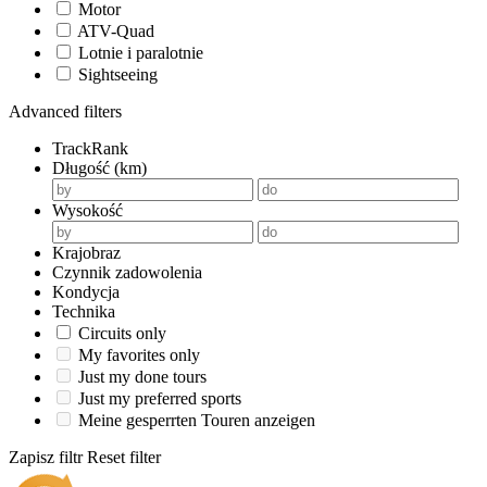
Motor
ATV-Quad
Lotnie i paralotnie
Sightseeing
Advanced filters
TrackRank
Długość (km)
Wysokość
Krajobraz
Czynnik zadowolenia
Kondycja
Technika
Circuits only
My favorites only
Just my done tours
Just my preferred sports
Meine gesperrten Touren anzeigen
Zapisz filtr
Reset filter