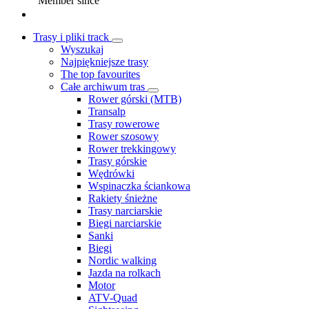
Member since
Trasy i pliki track
Wyszukaj
Najpiękniejsze trasy
The top favourites
Całe archiwum tras
Rower górski (MTB)
Transalp
Trasy rowerowe
Rower szosowy
Rower trekkingowy
Trasy górskie
Wędrówki
Wspinaczka ściankowa
Rakiety śnieżne
Trasy narciarskie
Biegi narciarskie
Sanki
Biegi
Nordic walking
Jazda na rolkach
Motor
ATV-Quad