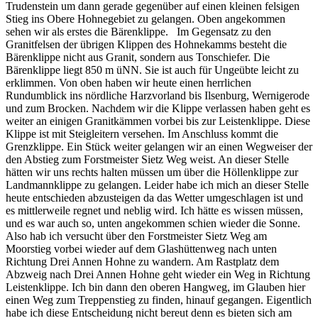
Trudenstein um dann gerade gegenüber auf einen kleinen felsigen
Stieg ins Obere Hohnegebiet zu gelangen. Oben angekommen
sehen wir als erstes die Bärenklippe. Im Gegensatz zu den
Granitfelsen der übrigen Klippen des Hohnekamms besteht die
Bärenklippe nicht aus Granit, sondern aus Tonschiefer. Die
Bärenklippe liegt 850 m üNN. Sie ist auch für Ungeübte leicht zu
erklimmen. Von oben haben wir heute einen herrlichen
Rundumblick ins nördliche Harzvorland bis Ilsenburg, Wernigerode
und zum Brocken. Nachdem wir die Klippe verlassen haben geht es
weiter an einigen Granitkämmen vorbei bis zur Leistenklippe. Diese
Klippe ist mit Steigleitern versehen. Im Anschluss kommt die
Grenzklippe. Ein Stück weiter gelangen wir an einen Wegweiser der
den Abstieg zum Forstmeister Sietz Weg weist. An dieser Stelle
hätten wir uns rechts halten müssen um über die Höllenklippe zur
Landmannklippe zu gelangen. Leider habe ich mich an dieser Stelle
heute entschieden abzusteigen da das Wetter umgeschlagen ist und
es mittlerweile regnet und neblig wird. Ich hätte es wissen müssen,
und es war auch so, unten angekommen schien wieder die Sonne.
Also hab ich versucht über den Forstmeister Sietz Weg am
Moorstieg vorbei wieder auf dem Glashüttenweg nach unten
Richtung Drei Annen Hohne zu wandern. Am Rastplatz dem
Abzweig nach Drei Annen Hohne geht wieder ein Weg in Richtung
Leistenklippe. Ich bin dann den oberen Hangweg, im Glauben hier
einen Weg zum Treppenstieg zu finden, hinauf gegangen. Eigentlich
habe ich diese Entscheidung nicht bereut denn es bieten sich am