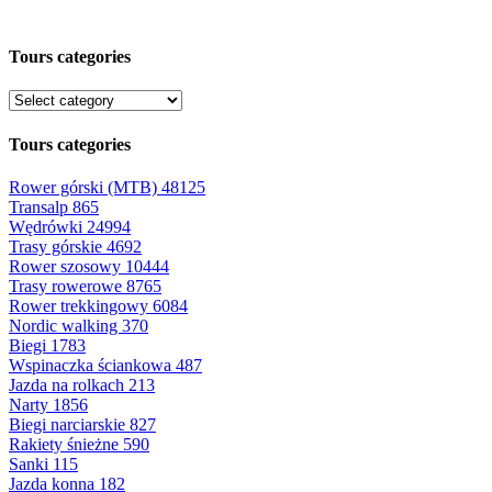
Tours categories
Tours categories
Rower górski (MTB)
48125
Transalp
865
Wędrówki
24994
Trasy górskie
4692
Rower szosowy
10444
Trasy rowerowe
8765
Rower trekkingowy
6084
Nordic walking
370
Biegi
1783
Wspinaczka ściankowa
487
Jazda na rolkach
213
Narty
1856
Biegi narciarskie
827
Rakiety śnieżne
590
Sanki
115
Jazda konna
182