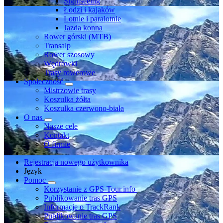
Sightseeing
Łodzi i kajaków
Lotnie i paralotnie
Jazda konna
Rower górski (MTB)
Transalp
Rower szosowy
Wędrówki
Trasy rowerowe
Społeczność
Mistrzowie trasy
Koszulka żółta
Koszulka czerwono-biała
O nas
Nasze cele
Kontakt
O firmie
Rejestracja nowego użytkownika
Język
Pomoc
Korzystanie z GPS-Tour.info
Publikowanie tras GPS
Informacje o TrackRank
Publikowanie tras GPS