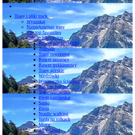
Member since
Trasy i pliki track
Wyszukaj
Najpiękniejsze trasy
The top favourites
Całe archiwum tras
Rower górski (MTB)
Transalp
Trasy rowerowe
Rower szosowy
Rower trekkingowy
Trasy górskie
Wędrówki
Wspinaczka ściankowa
Rakiety śnieżne
Trasy narciarskie
Biegi narciarskie
Sanki
Biegi
Nordic walking
Jazda na rolkach
Motor
ATV-Quad