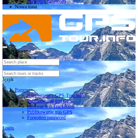
Forgotten password
Nowa trasa
Select location
Język
Pomoc
Korzystanie z GPS-Tour.info
Publikowanie tras GPS
Informacje o TrackRank
Publikowanie tras GPS
Forgotten password
Login