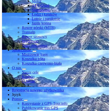
Motor
ATV-Quad
Sightseeing
Łodzi i kajaków
Lotnie i paralotnie
Jazda konna
Rower górski (MTB)
Transalp
Rower szosowy
Wędrówki
Trasy rowerowe
Społeczność
Mistrzowie trasy
Koszulka żółta
Koszulka czerwono-biała
O nas
Nasze cele
Kontakt
O firmie
Rejestracja nowego użytkownika
Język
Pomoc
Korzystanie z GPS-Tour.info
Publikowanie tras GPS