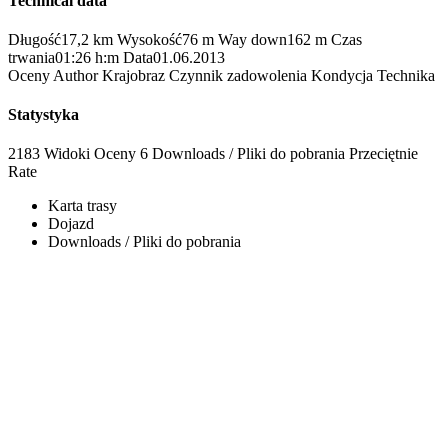
Technical data
Długość
17,2 km
Wysokość
76 m
Way down
162 m
Czas
trwania
01:26 h:m
Data
01.06.2013
Oceny
Author
Krajobraz
Czynnik zadowolenia
Kondycja
Technika
Statystyka
2183 Widoki
Oceny
6 Downloads / Pliki do pobrania
Przeciętnie
Rate
Karta trasy
Dojazd
Downloads / Pliki do pobrania