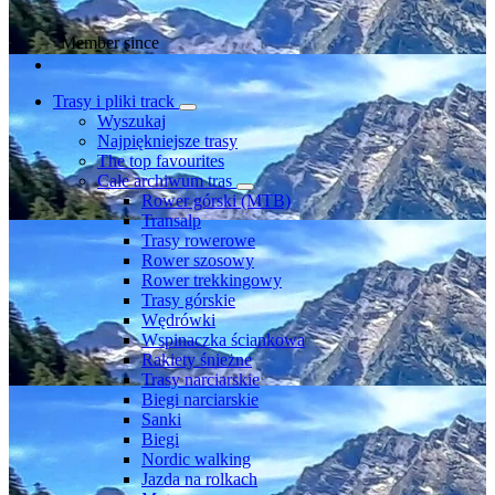
Member since
Trasy i pliki track
Wyszukaj
Najpiękniejsze trasy
The top favourites
Całe archiwum tras
Rower górski (MTB)
Transalp
Trasy rowerowe
Rower szosowy
Rower trekkingowy
Trasy górskie
Wędrówki
Wspinaczka ściankowa
Rakiety śnieżne
Trasy narciarskie
Biegi narciarskie
Sanki
Biegi
Nordic walking
Jazda na rolkach