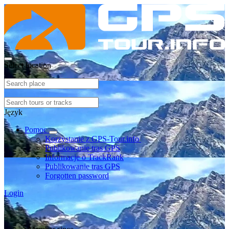
Select location
Język
Pomoc
Korzystanie z GPS-Tour.info
Publikowanie tras GPS
Informacje o TrackRank
Publikowanie tras GPS
Forgotten password
Login