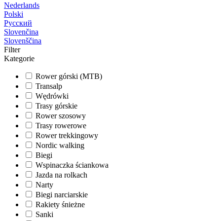
Nederlands
Polski
Русский
Slovenčina
Slovenščina
Filter
Kategorie
Rower górski (MTB)
Transalp
Wędrówki
Trasy górskie
Rower szosowy
Trasy rowerowe
Rower trekkingowy
Nordic walking
Biegi
Wspinaczka ściankowa
Jazda na rolkach
Narty
Biegi narciarskie
Rakiety śnieżne
Sanki