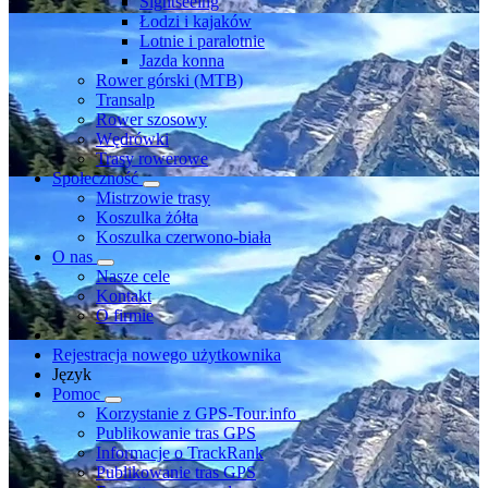
Sightseeing
Łodzi i kajaków
Lotnie i paralotnie
Jazda konna
Rower górski (MTB)
Transalp
Rower szosowy
Wędrówki
Trasy rowerowe
Społeczność
Mistrzowie trasy
Koszulka żółta
Koszulka czerwono-biała
O nas
Nasze cele
Kontakt
O firmie
Rejestracja nowego użytkownika
Język
Pomoc
Korzystanie z GPS-Tour.info
Publikowanie tras GPS
Informacje o TrackRank
Publikowanie tras GPS