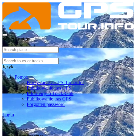
Select location
Język
Pomoc
Korzystanie z GPS-Tour.info
Publikowanie tras GPS
Informacje o TrackRank
Publikowanie tras GPS
Forgotten password
Login