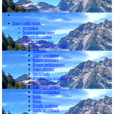
Member since
Trasy i pliki track
Wyszukaj
Najpiękniejsze trasy
The top favourites
Całe archiwum tras
Rower górski (MTB)
Transalp
Trasy rowerowe
Rower szosowy
Rower trekkingowy
Trasy górskie
Wędrówki
Wspinaczka ściankowa
Rakiety śnieżne
Trasy narciarskie
Biegi narciarskie
Sanki
Biegi
Nordic walking
Jazda na rolkach