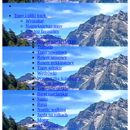
Member since
Trasy i pliki track
Wyszukaj
Najpiękniejsze trasy
The top favourites
Całe archiwum tras
Rower górski (MTB)
Transalp
Trasy rowerowe
Rower szosowy
Rower trekkingowy
Trasy górskie
Wędrówki
Wspinaczka ściankowa
Rakiety śnieżne
Trasy narciarskie
Biegi narciarskie
Sanki
Biegi
Nordic walking
Jazda na rolkach
Motor
ATV-Quad