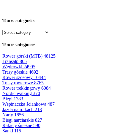
Tours categories
Tours categories
Rower górski (MTB)
48125
Transalp
865
Wędrówki
24995
Trasy górskie
4692
Rower szosowy
10444
Trasy rowerowe
8765
Rower trekkingowy
6084
Nordic walking
370
Biegi
1783
Wspinaczka ściankowa
487
Jazda na rolkach
213
Narty
1856
Biegi narciarskie
827
Rakiety śnieżne
590
Sanki
115