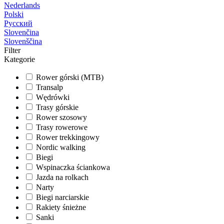
Nederlands
Polski
Русский
Slovenčina
Slovenščina
Filter
Kategorie
Rower górski (MTB)
Transalp
Wędrówki
Trasy górskie
Rower szosowy
Trasy rowerowe
Rower trekkingowy
Nordic walking
Biegi
Wspinaczka ściankowa
Jazda na rolkach
Narty
Biegi narciarskie
Rakiety śnieżne
Sanki