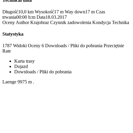
Technical data
Długość
10,0 km
Wysokość
17 m
Way down
17 m
Czas
trwania
00:00 h:m
Data
18.03.2017
Oceny
Author
Krajobraz
Czynnik zadowolenia
Kondycja
Technika
Statystyka
1787 Widoki
Oceny
6 Downloads / Pliki do pobrania
Przeciętnie
Rate
Karta trasy
Dojazd
Downloads / Pliki do pobrania
Laenge 9975 m .