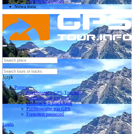
Forgotten password
Nowa trasa
Select location
Język
Pomoc
Korzystanie z GPS-Tour.info
Publikowanie tras GPS
Informacje o TrackRank
Publikowanie tras GPS
Forgotten password
Login