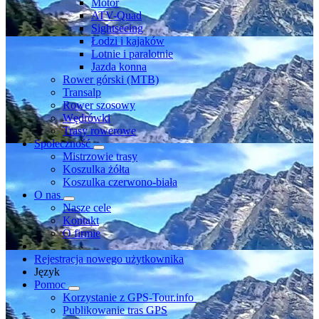
Motor
ATV-Quad
Sightseeing
Łodzi i kajaków
Lotnie i paralotnie
Jazda konna
Rower górski (MTB)
Transalp
Rower szosowy
Wędrówki
Trasy rowerowe
Społeczność
Mistrzowie trasy
Koszulka żółta
Koszulka czerwono-biała
O nas
Nasze cele
Kontakt
O firmie
Rejestracja nowego użytkownika
Język
Pomoc
Korzystanie z GPS-Tour.info
Publikowanie tras GPS