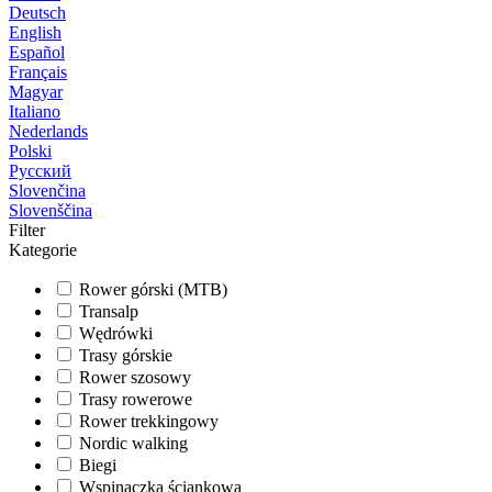
Deutsch
English
Español
Français
Magyar
Italiano
Nederlands
Polski
Русский
Slovenčina
Slovenščina
Filter
Kategorie
Rower górski (MTB)
Transalp
Wędrówki
Trasy górskie
Rower szosowy
Trasy rowerowe
Rower trekkingowy
Nordic walking
Biegi
Wspinaczka ściankowa