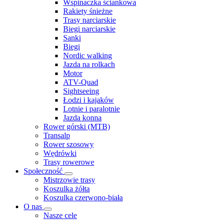
Wspinaczka ściankowa
Rakiety śnieżne
Trasy narciarskie
Biegi narciarskie
Sanki
Biegi
Nordic walking
Jazda na rolkach
Motor
ATV-Quad
Sightseeing
Łodzi i kajaków
Lotnie i paralotnie
Jazda konna
Rower górski (MTB)
Transalp
Rower szosowy
Wędrówki
Trasy rowerowe
Społeczność
Mistrzowie trasy
Koszulka żółta
Koszulka czerwono-biała
O nas
Nasze cele