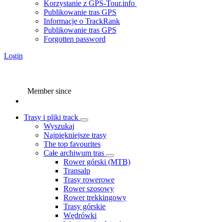
Korzystanie z GPS-Tour.info
Publikowanie tras GPS
Informacje o TrackRank
Publikowanie tras GPS
Forgotten password
Login
Member since
Trasy i pliki track
Wyszukaj
Najpiękniejsze trasy
The top favourites
Całe archiwum tras
Rower górski (MTB)
Transalp
Trasy rowerowe
Rower szosowy
Rower trekkingowy
Trasy górskie
Wędrówki