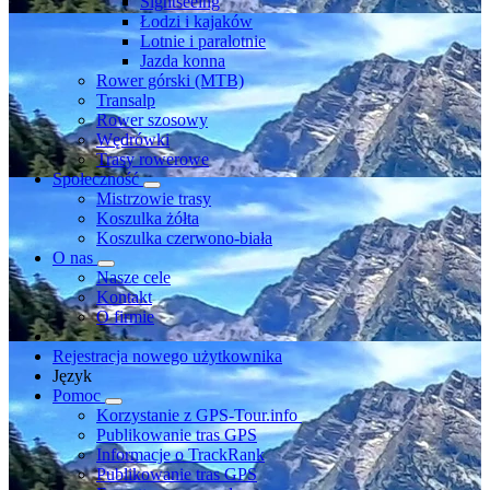
Sightseeing
Łodzi i kajaków
Lotnie i paralotnie
Jazda konna
Rower górski (MTB)
Transalp
Rower szosowy
Wędrówki
Trasy rowerowe
Społeczność
Mistrzowie trasy
Koszulka żółta
Koszulka czerwono-biała
O nas
Nasze cele
Kontakt
O firmie
Rejestracja nowego użytkownika
Język
Pomoc
Korzystanie z GPS-Tour.info
Publikowanie tras GPS
Informacje o TrackRank
Publikowanie tras GPS