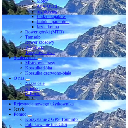
Motor
ATV-Quad
Sightseeing
Łodzi i kajaków
Lotnie i paralotnie
Jazda konna
Rower górski (MTB)
Transalp
Rower szosowy
Wędrówki
Trasy rowerowe
Społeczność
Mistrzowie trasy
Koszulka żółta
Koszulka czerwono-biała
O nas
Nasze cele
Kontakt
O firmie
Rejestracja nowego użytkownika
Język
Pomoc
Korzystanie z GPS-Tour.info
Publikowanie tras GPS