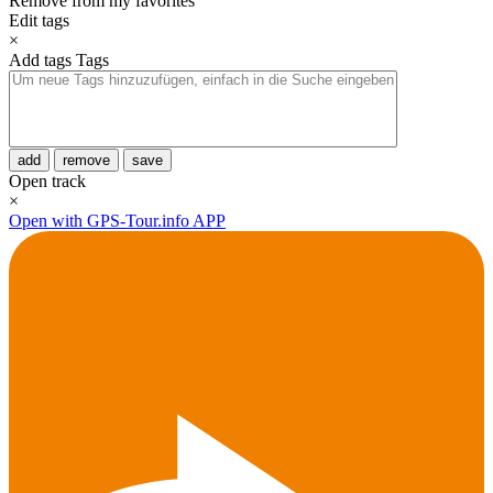
Remove from my favorites
Edit tags
×
Add tags
Tags
add
remove
save
Open track
×
Open with GPS-Tour.info APP