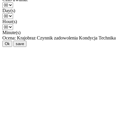
Day(s)
Hour(s)
Minute(s)
Ocena:
Krajobraz
Czynnik zadowolenia
Kondycja
Technika
Ok
save