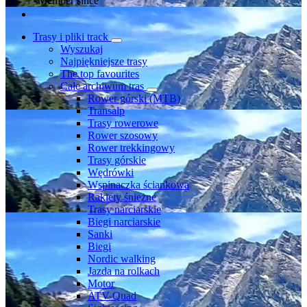
Member since
Trasy i pliki track
Wyszukaj
Najpiękniejsze trasy
The top favourites
Całe archiwum tras
Rower górski (MTB)
Transalp
Trasy rowerowe
Rower szosowy
Rower trekkingowy
Trasy górskie
Wędrówki
Wspinaczka ściankowa
Rakiety śnieżne
Trasy narciarskie
Biegi narciarskie
Sanki
Biegi
Nordic walking
Jazda na rolkach
Motor
ATV-Quad