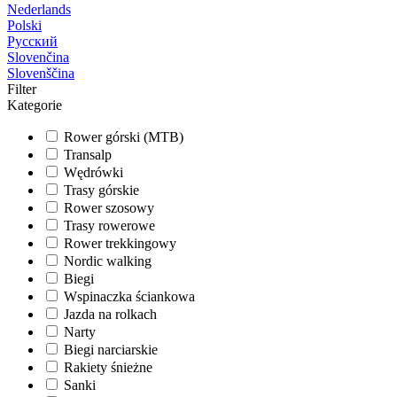
Nederlands
Polski
Русский
Slovenčina
Slovenščina
Filter
Kategorie
Rower górski (MTB)
Transalp
Wędrówki
Trasy górskie
Rower szosowy
Trasy rowerowe
Rower trekkingowy
Nordic walking
Biegi
Wspinaczka ściankowa
Jazda na rolkach
Narty
Biegi narciarskie
Rakiety śnieżne
Sanki