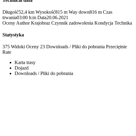
Technical data
Długość
52,4 km
Wysokość
815 m
Way down
816 m
Czas
trwania
03:00 h:m
Data
20.06.2021
Oceny
Author
Krajobraz
Czynnik zadowolenia
Kondycja
Technika
Statystyka
375 Widoki
Oceny
23 Downloads / Pliki do pobrania
Przeciętnie
Rate
Karta trasy
Dojazd
Downloads / Pliki do pobrania