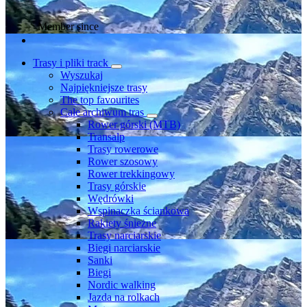
Member since
Trasy i pliki track
Wyszukaj
Najpiękniejsze trasy
The top favourites
Całe archiwum tras
Rower górski (MTB)
Transalp
Trasy rowerowe
Rower szosowy
Rower trekkingowy
Trasy górskie
Wędrówki
Wspinaczka ściankowa
Rakiety śnieżne
Trasy narciarskie
Biegi narciarskie
Sanki
Biegi
Nordic walking
Jazda na rolkach