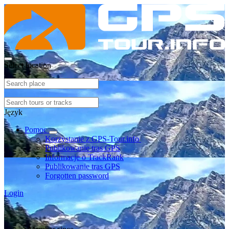
Select location
Język
Pomoc
Korzystanie z GPS-Tour.info
Publikowanie tras GPS
Informacje o TrackRank
Publikowanie tras GPS
Forgotten password
Login