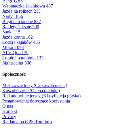
Biegi
1783
Wspinaczka ściankowa
487
Jazda na rolkach
213
Narty
1856
Biegi narciarskie
827
Rakiety śnieżne
590
Sanki
115
Jazda konna
182
Łodzi i kajaków
435
Motor
1094
ATV-Quad
59
Lotnie i paralotnie
132
Sightseeing
398
Społeczność
Mistrzowie trasy (Całkowita ocena)
Koszulki żółte (Ocena odcinka)
Red and white jersey (Klasyfikacja górska)
Postanowienia dotyczące korzystania
O nas
Kontakt
Privacy
Reklama na GPS-Tour.info