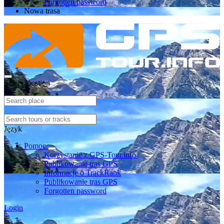
Forgotten password
Nowa trasa
Select location
Język
Pomoc
Korzystanie z GPS-Tour.info
Publikowanie tras GPS
Informacje o TrackRank
Publikowanie tras GPS
Forgotten password
Login