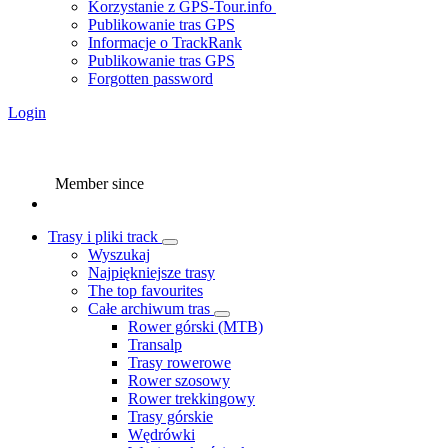
Korzystanie z GPS-Tour.info
Publikowanie tras GPS
Informacje o TrackRank
Publikowanie tras GPS
Forgotten password
Login
Member since
Trasy i pliki track
Wyszukaj
Najpiękniejsze trasy
The top favourites
Całe archiwum tras
Rower górski (MTB)
Transalp
Trasy rowerowe
Rower szosowy
Rower trekkingowy
Trasy górskie
Wędrówki