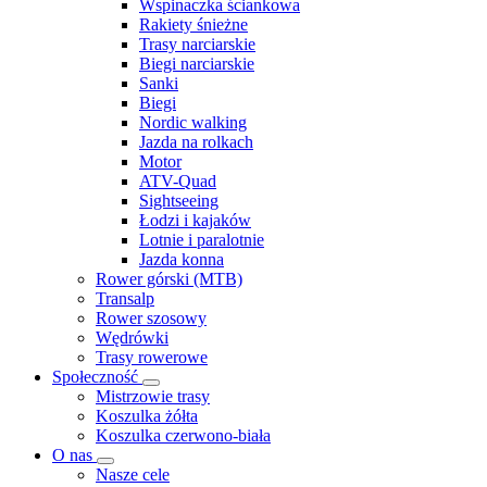
Wspinaczka ściankowa
Rakiety śnieżne
Trasy narciarskie
Biegi narciarskie
Sanki
Biegi
Nordic walking
Jazda na rolkach
Motor
ATV-Quad
Sightseeing
Łodzi i kajaków
Lotnie i paralotnie
Jazda konna
Rower górski (MTB)
Transalp
Rower szosowy
Wędrówki
Trasy rowerowe
Społeczność
Mistrzowie trasy
Koszulka żółta
Koszulka czerwono-biała
O nas
Nasze cele