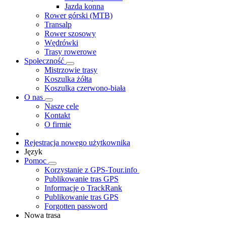
Jazda konna
Rower górski (MTB)
Transalp
Rower szosowy
Wędrówki
Trasy rowerowe
Społeczność
Mistrzowie trasy
Koszulka żółta
Koszulka czerwono-biała
O nas
Nasze cele
Kontakt
O firmie
Rejestracja nowego użytkownika
Język
Pomoc
Korzystanie z GPS-Tour.info
Publikowanie tras GPS
Informacje o TrackRank
Publikowanie tras GPS
Forgotten password
Nowa trasa