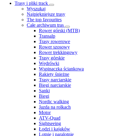
Trasy i pliki track
Wyszukaj
Najpiękniejsze trasy
The top favourites
Całe archiwum tras
Rower górski (MTB)
Transalp
Trasy rowerowe
Rower szosowy
Rower trekkingowy
Trasy górskie
Wędrówki
Wspinaczka ściankowa
Rakiety śnieżne
Trasy narciarskie
Biegi narciarskie
Sanki
Biegi
Nordic walking
Jazda na rolkach
Motor
ATV-Quad
Sightseeing
Łodzi i kajaków
Lotnie i paralotnie