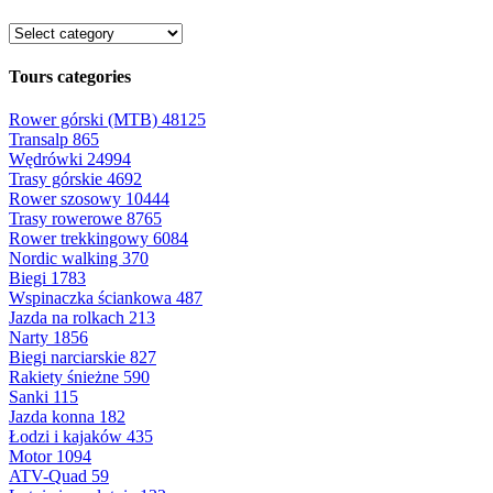
Tours categories
Rower górski (MTB)
48125
Transalp
865
Wędrówki
24994
Trasy górskie
4692
Rower szosowy
10444
Trasy rowerowe
8765
Rower trekkingowy
6084
Nordic walking
370
Biegi
1783
Wspinaczka ściankowa
487
Jazda na rolkach
213
Narty
1856
Biegi narciarskie
827
Rakiety śnieżne
590
Sanki
115
Jazda konna
182
Łodzi i kajaków
435
Motor
1094
ATV-Quad
59