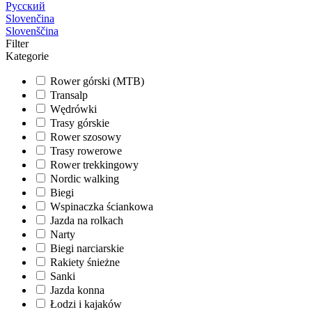
Русский
Slovenčina
Slovenščina
Filter
Kategorie
Rower górski (MTB)
Transalp
Wędrówki
Trasy górskie
Rower szosowy
Trasy rowerowe
Rower trekkingowy
Nordic walking
Biegi
Wspinaczka ściankowa
Jazda na rolkach
Narty
Biegi narciarskie
Rakiety śnieżne
Sanki
Jazda konna
Łodzi i kajaków