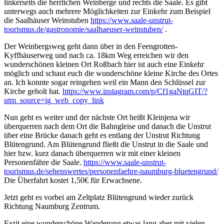
linkerseits die herrlichen Weinberge und rechts die Saale. Es gibt
unterwegs auch mehrere Möglichkeiten zur Einkehr zum Beispiel
die Saalhäuser Weinstuben
https://www.saale-unstrut-
tourismus.de/gastronomie/saalhaeuser-weinstuben/
.
Der Weinbergsweg geht dann über in den Feengrotten-
Kyffhäuserweg und nach ca. 18km Weg erreichen wir den
wunderschönen kleinen Ort Roßbach hier ist auch eine Einkehr
möglich und schaut euch die wunderschöne kleine Kirche des Ortes
an. Ich konnte sogar reingehen weil ein Mann den Schlüssel zur
Kirche geholt hat.
https://www.instagram.com/p/Cf1gaNtqGIT/?
utm_source=ig_web_copy_link
Nun geht es weiter und der nächste Ort heißt Kleinjena wir
überquerren nach dem Ort die Bahngleise und danach die Unstrut
über eine Brücke danach geht es entlang der Unstrut Richtung
Blütengrund. Am Blütengrund fließt die Unstrut in die Saale und
hier bzw. kurz danach überquerren wir mit einer kleinen
Personenfähre die Saale.
https://www.saale-unstrut-
tourismus.de/sehenswertes/personenfaehre-naumburg-bluetengrund/
Die Überfahrt kostet 1,50€ für Erwachsene.
Jetzt geht es vorbei am Zeltplatz Blütengrund wieder zurück
Richtung Naumburg Zentrum.
Fazit eine wunderschöne Wanderung etwas lang aber mit vielen