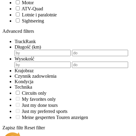
Motor
ATV-Quad
Lotnie i paralotnie
Sightseeing
Advanced filters
TrackRank
Długość (km)
Wysokość
Krajobraz
Czynnik zadowolenia
Kondycja
Technika
Circuits only
My favorites only
Just my done tours
Just my preferred sports
Meine gesperrten Touren anzeigen
Zapisz filtr
Reset filter