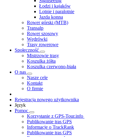
Sightseeing
Łodzi i kajaków
Lotnie i paralotnie
Jazda konna
Rower górski (MTB)
Transalp
Rower szosowy
Wędrówki
Trasy rowerowe
Społeczność
Mistrzowie trasy
Koszulka żółta
Koszulka czerwono-biała
O nas
Nasze cele
Kontakt
O firmie
Rejestracja nowego użytkownika
Język
Pomoc
Korzystanie z GPS-Tour.info
Publikowanie tras GPS
Informacje o TrackRank
Publikowanie tras GPS