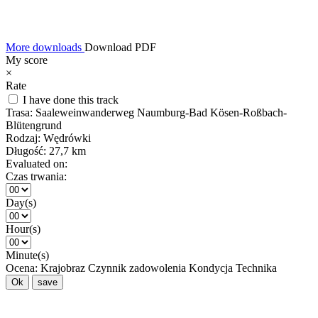
More downloads
Download PDF
My score
×
Rate
I have done this track
Trasa:
Saaleweinwanderweg Naumburg-Bad Kösen-Roßbach-
Blütengrund
Rodzaj:
Wędrówki
Długość:
27,7 km
Evaluated on:
Czas trwania:
Day(s)
Hour(s)
Minute(s)
Ocena:
Krajobraz
Czynnik zadowolenia
Kondycja
Technika
Ok
save