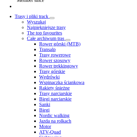
Member since
Trasy i pliki track
Wyszukaj
Najpiękniejsze trasy
The top favourites
Całe archiwum tras
Rower górski (MTB)
Transalp
Trasy rowerowe
Rower szosowy
Rower trekkingowy
Trasy górskie
Wędrówki
Wspinaczka ściankowa
Rakiety śnieżne
Trasy narciarskie
Biegi narciarskie
Sanki
Biegi
Nordic walking
Jazda na rolkach
Motor
ATV-Quad