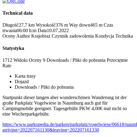
Technical data
Długość
27,7 km
Wysokość
376 m
Way down
465 m
Czas
trwania
06:00 h:m
Data
10.07.2022
Oceny
Author
Krajobraz
Czynnik zadowolenia
Kondycja
Technika
Statystyka
1712 Widoki
Oceny
9 Downloads / Pliki do pobrania
Przeciętnie
Rate
Karta trasy
Dojazd
Downloads / Pliki do pobrania
Startpunkt dieser langen aber wunderschönen Wanderung ist der
große Parkplatz Vogelwiese in Naumburg auch gut für
Campingmobile geeignet. Tagesgebühr PKW 4,00€ mal nicht so
eine Wucherparkgebühr.
https://www.parkopedia.de/parken/parkplatz/vogelwiese/06618/naum
arriving=202207161130&leaving=202207161330