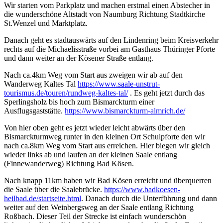
Wir starten vom Parkplatz und machen erstmal einen Abstecher in
die wunderschöne Altstadt von Naumburg Richtung Stadtkirche
St.Wenzel und Marktplatz.
Danach geht es stadtauswärts auf den Lindenring beim Kreisverkehr
rechts auf die Michaelisstraße vorbei am Gasthaus Thüringer Pforte
und dann weiter an der Kösener Straße entlang.
Nach ca.4km Weg vom Start aus zweigen wir ab auf den
Wanderweg Kaltes Tal
https://www.saale-unstrut-
tourismus.de/touren/rundweg-kaltes-tal/
. Es geht jetzt durch das
Sperlingsholz bis hoch zum Bismarckturm einer
Ausflugsgaststätte.
https://www.bismarckturm-almrich.de/
Von hier oben geht es jetzt wieder leicht abwärts über den
Bismarckturmweg runter in den kleinen Ort Schulpforte den wir
nach ca.8km Weg vom Start aus erreichen. Hier biegen wir gleich
wieder links ab und laufen an der kleinen Saale entlang
(Finnewanderweg) Richtung Bad Kösen.
Nach knapp 11km haben wir Bad Kösen erreicht und überquerren
die Saale über die Saalebrücke.
https://www.badkoesen-
heilbad.de/startseite.html
. Danach durch die Unterführung und dann
weiter auf den Weinbergsweg an der Saale entlang Richtung
Roßbach. Dieser Teil der Strecke ist einfach wunderschön