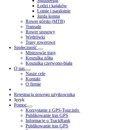
Sightseeing
Łodzi i kajaków
Lotnie i paralotnie
Jazda konna
Rower górski (MTB)
Transalp
Rower szosowy
Wędrówki
Trasy rowerowe
Społeczność
Mistrzowie trasy
Koszulka żółta
Koszulka czerwono-biała
O nas
Nasze cele
Kontakt
O firmie
Rejestracja nowego użytkownika
Język
Pomoc
Korzystanie z GPS-Tour.info
Publikowanie tras GPS
Informacje o TrackRank
Publikowanie tras GPS