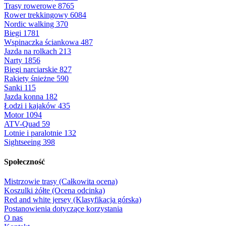
Trasy rowerowe
8765
Rower trekkingowy
6084
Nordic walking
370
Biegi
1781
Wspinaczka ściankowa
487
Jazda na rolkach
213
Narty
1856
Biegi narciarskie
827
Rakiety śnieżne
590
Sanki
115
Jazda konna
182
Łodzi i kajaków
435
Motor
1094
ATV-Quad
59
Lotnie i paralotnie
132
Sightseeing
398
Społeczność
Mistrzowie trasy (Całkowita ocena)
Koszulki żółte (Ocena odcinka)
Red and white jersey (Klasyfikacja górska)
Postanowienia dotyczące korzystania
O nas