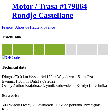
Motor / Trasa #179864
Rondje Castellane
France
/
Alpes de Haute Provençe
TrackRank
Technical data
Długość
70,0 km
Wysokość
1172 m
Way down
1151 m
Czas
trwania
01:30 h:m
Data
19.09.2022
Oceny
Author
Krajobraz
Czynnik zadowolenia
Kondycja
Technika
Statystyka
504 Widoki
Oceny
2 Downloads / Pliki do pobrania
Przeciętnie
Rate