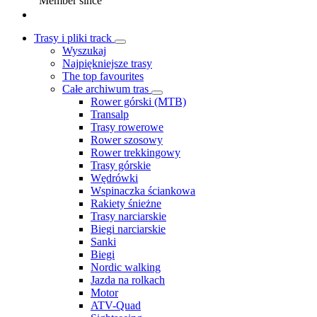
Member since
Trasy i pliki track
Wyszukaj
Najpiękniejsze trasy
The top favourites
Całe archiwum tras
Rower górski (MTB)
Transalp
Trasy rowerowe
Rower szosowy
Rower trekkingowy
Trasy górskie
Wędrówki
Wspinaczka ściankowa
Rakiety śnieżne
Trasy narciarskie
Biegi narciarskie
Sanki
Biegi
Nordic walking
Jazda na rolkach
Motor
ATV-Quad