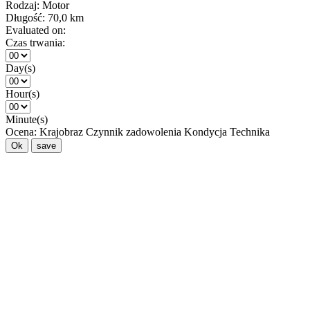
Rodzaj:
Motor
Długość:
70,0 km
Evaluated on:
Czas trwania:
Day(s)
Hour(s)
Minute(s)
Ocena:
Krajobraz
Czynnik zadowolenia
Kondycja
Technika
Ok
save