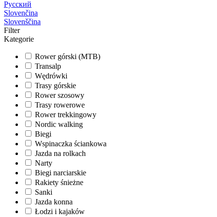
Русский
Slovenčina
Slovenščina
Filter
Kategorie
Rower górski (MTB)
Transalp
Wędrówki
Trasy górskie
Rower szosowy
Trasy rowerowe
Rower trekkingowy
Nordic walking
Biegi
Wspinaczka ściankowa
Jazda na rolkach
Narty
Biegi narciarskie
Rakiety śnieżne
Sanki
Jazda konna
Łodzi i kajaków