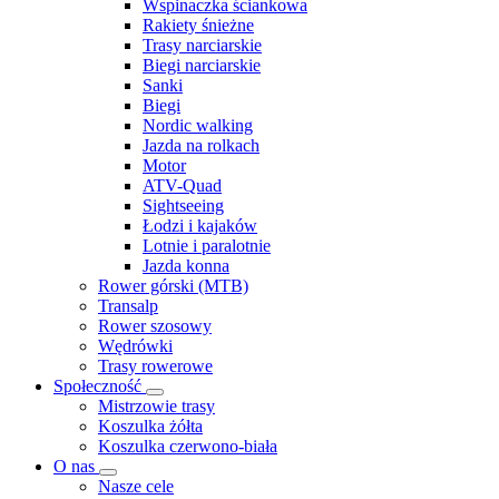
Wspinaczka ściankowa
Rakiety śnieżne
Trasy narciarskie
Biegi narciarskie
Sanki
Biegi
Nordic walking
Jazda na rolkach
Motor
ATV-Quad
Sightseeing
Łodzi i kajaków
Lotnie i paralotnie
Jazda konna
Rower górski (MTB)
Transalp
Rower szosowy
Wędrówki
Trasy rowerowe
Społeczność
Mistrzowie trasy
Koszulka żółta
Koszulka czerwono-biała
O nas
Nasze cele