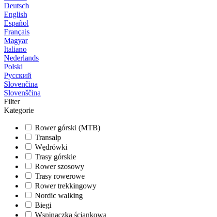
Deutsch
English
Español
Français
Magyar
Italiano
Nederlands
Polski
Русский
Slovenčina
Slovenščina
Filter
Kategorie
Rower górski (MTB)
Transalp
Wędrówki
Trasy górskie
Rower szosowy
Trasy rowerowe
Rower trekkingowy
Nordic walking
Biegi
Wspinaczka ściankowa