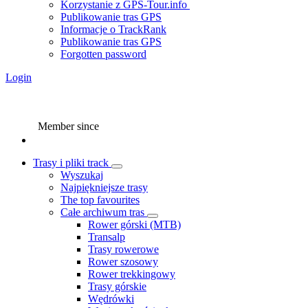
Korzystanie z GPS-Tour.info
Publikowanie tras GPS
Informacje o TrackRank
Publikowanie tras GPS
Forgotten password
Login
Member since
Trasy i pliki track
Wyszukaj
Najpiękniejsze trasy
The top favourites
Całe archiwum tras
Rower górski (MTB)
Transalp
Trasy rowerowe
Rower szosowy
Rower trekkingowy
Trasy górskie
Wędrówki