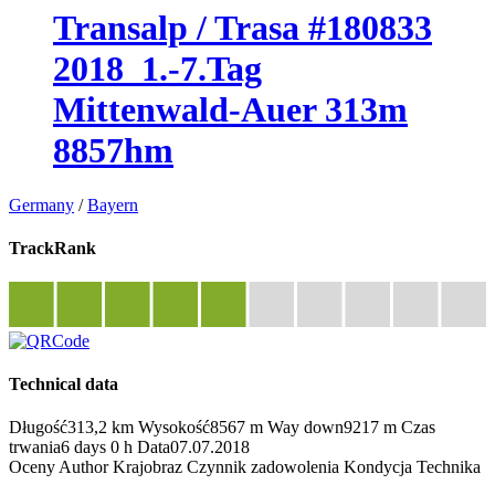
Transalp / Trasa #180833
2018_1.-7.Tag
Mittenwald-Auer 313m
8857hm
Germany
/
Bayern
TrackRank
Technical data
Długość
313,2 km
Wysokość
8567 m
Way down
9217 m
Czas
trwania
6 days 0 h
Data
07.07.2018
Oceny
Author
Krajobraz
Czynnik zadowolenia
Kondycja
Technika