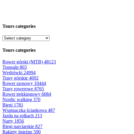
Tours categories
Tours categories
Rower górski (MTB)
48123
Transalp
865
Wędrówki
24994
Trasy górskie
4692
Rower szosowy
10444
Trasy rowerowe
8765
Rower trekkingowy
6084
Nordic walking
370
Biegi
1781
Wspinaczka ściankowa
487
Jazda na rolkach
213
Narty
1856
Biegi narciarskie
827
Rakiety śnieżne
590