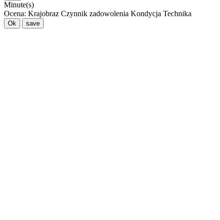
Minute(s)
Ocena:
Krajobraz
Czynnik zadowolenia
Kondycja
Technika
Ok
save