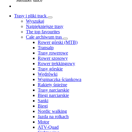
Member since
Trasy i pliki track
Wyszukaj
Najpiękniejsze trasy
The top favourites
Całe archiwum tras
Rower górski (MTB)
Transalp
Trasy rowerowe
Rower szosowy
Rower trekkingowy
Trasy górskie
Wędrówki
Wspinaczka ściankowa
Rakiety śnieżne
Trasy narciarskie
Biegi narciarskie
Sanki
Biegi
Nordic walking
Jazda na rolkach
Motor
ATV-Quad