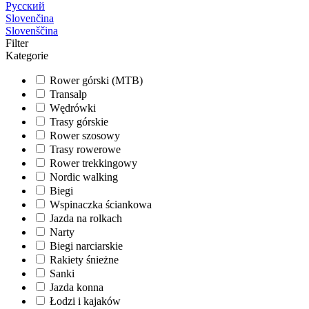
Русский
Slovenčina
Slovenščina
Filter
Kategorie
Rower górski (MTB)
Transalp
Wędrówki
Trasy górskie
Rower szosowy
Trasy rowerowe
Rower trekkingowy
Nordic walking
Biegi
Wspinaczka ściankowa
Jazda na rolkach
Narty
Biegi narciarskie
Rakiety śnieżne
Sanki
Jazda konna
Łodzi i kajaków