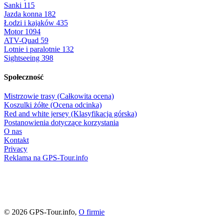
Sanki
115
Jazda konna
182
Łodzi i kajaków
435
Motor
1094
ATV-Quad
59
Lotnie i paralotnie
132
Sightseeing
398
Społeczność
Mistrzowie trasy (Całkowita ocena)
Koszulki żółte (Ocena odcinka)
Red and white jersey (Klasyfikacja górska)
Postanowienia dotyczące korzystania
O nas
Kontakt
Privacy
Reklama na GPS-Tour.info
© 2026 GPS-Tour.info,
O firmie