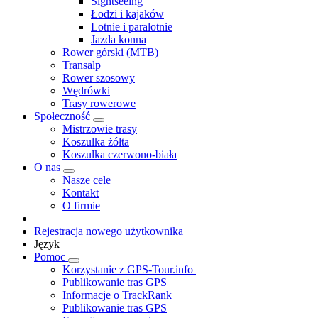
Sightseeing
Łodzi i kajaków
Lotnie i paralotnie
Jazda konna
Rower górski (MTB)
Transalp
Rower szosowy
Wędrówki
Trasy rowerowe
Społeczność
Mistrzowie trasy
Koszulka żółta
Koszulka czerwono-biała
O nas
Nasze cele
Kontakt
O firmie
Rejestracja nowego użytkownika
Język
Pomoc
Korzystanie z GPS-Tour.info
Publikowanie tras GPS
Informacje o TrackRank
Publikowanie tras GPS