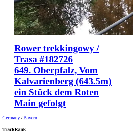
Rower trekkingowy /
Trasa #182726
649. Oberpfalz, Vom
Kalvarienberg (643.5m)
ein Stück dem Roten
Main gefolgt
Germany
/
Bayern
TrackRank