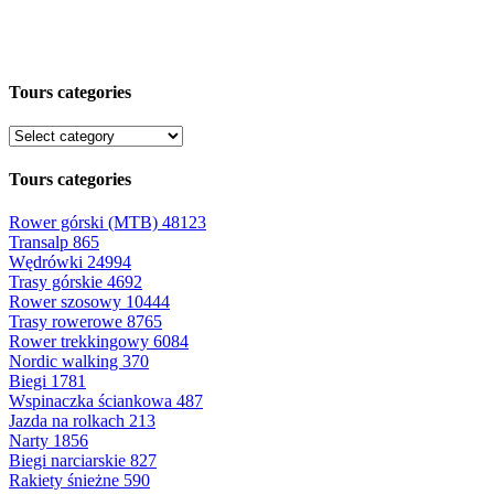
Tours categories
Tours categories
Rower górski (MTB)
48123
Transalp
865
Wędrówki
24994
Trasy górskie
4692
Rower szosowy
10444
Trasy rowerowe
8765
Rower trekkingowy
6084
Nordic walking
370
Biegi
1781
Wspinaczka ściankowa
487
Jazda na rolkach
213
Narty
1856
Biegi narciarskie
827
Rakiety śnieżne
590