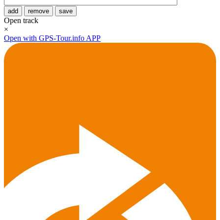
add
remove
save
Open track
×
Open with GPS-Tour.info APP