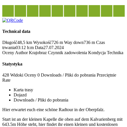
Technical data
Długość
48,5 km
Wysokość
726 m
Way down
736 m
Czas
trwania
03:12 h:m
Data
27.07.2024
Oceny
Author
Krajobraz
Czynnik zadowolenia
Kondycja
Technika
Statystyka
428 Widoki
Oceny
0 Downloads / Pliki do pobrania
Przeciętnie
Rate
Karta trasy
Dojazd
Downloads / Pliki do pobrania
Hier erwartet euch eine schöne Radtour in der Oberpfalz.
Start ist an der kleinen Kapelle die oben auf dem Kalvarienberg mit
643.5m Höhe steht, hier findet ihr einen kleinen und kostenlosen