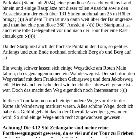
Parkplatz (Stand Juli 2024), eine grandiose Aussicht weit ins Land
hinein und einige Rastplätze mit dieser tollen Aussicht sowie den
Aussichtsturm der euch über 131 Stufen nochmal um 25 m Höher
bringt ;-)))) Auf dem Turm ist man dann weit über der Baumgrenze
und man hat eine grandiose 360° Aussicht ;-)))) Der Startpunkt ist
auch eine tolle Gelegenheit vor und nach der Tour hier eine Rast
einzulegen ;-)))))
Da der Startpunkt auch der höchste Punkt in der Tour, so geht es
Anfangs und zum Ende nochmal ordentlich Berg ab und Berg auf
;-)
Ein wenig schwer lassen sich einige Wegstücke am Roten Main
fahren, da es genaugenommen ein Wanderweg ist. Der sich dort den
Wegverlauf mit dem Fränkischen Gebirgsweg und dem Jakobsweg
teilt. Hier ist auch entscheident wie feucht die Jahreszeit gerade ist -
war. Doch das macht den Weg eigentlich noch Interessanter ;-)))
In dieser Tour kommen noch einige andere Wege vor die in der
Karte als Wanderweg markiert waren. Alles schöne Wege, doch ich
habe das Gefühl gehabt das in der Oberpfalz weniger gewandert
wird. So sind einige Wege auch recht zugewachsen gewesen.
Achtung! Die 3.12 Std Zeitangabe sind meine reine
Fortbewegungszeit gewesen, da es viel auf der Tour zu Erleben