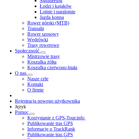
Sightseeing
Łodzi i kajaków
Lotnie i paralotnie
Jazda konna
Rower górski (MTB)
Transalp
Rower szosowy
Wędrówki
Trasy rowerowe
Społeczność
Mistrzowie trasy
Koszulka żółta
Koszulka czerwono-biała
O nas
Nasze cele
Kontakt
O firmie
Rejestracja nowego użytkownika
Język
Pomoc
Korzystanie z GPS-Tour.info
Publikowanie tras GPS
Informacje o TrackRank
Publikowanie tras GPS