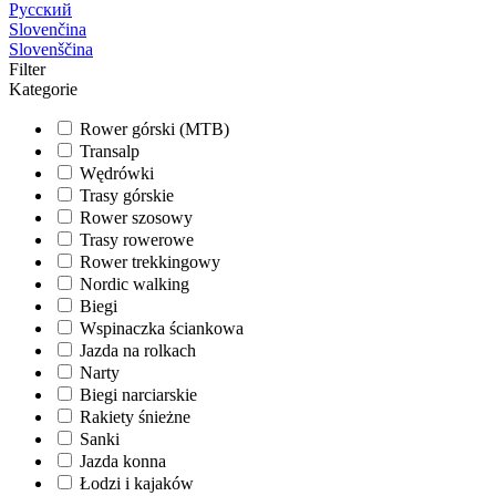
Русский
Slovenčina
Slovenščina
Filter
Kategorie
Rower górski (MTB)
Transalp
Wędrówki
Trasy górskie
Rower szosowy
Trasy rowerowe
Rower trekkingowy
Nordic walking
Biegi
Wspinaczka ściankowa
Jazda na rolkach
Narty
Biegi narciarskie
Rakiety śnieżne
Sanki
Jazda konna
Łodzi i kajaków