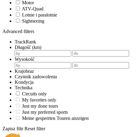
Motor
ATV-Quad
Lotnie i paralotnie
Sightseeing
Advanced filters
TrackRank
Długość (km)
Wysokość
Krajobraz
Czynnik zadowolenia
Kondycja
Technika
Circuits only
My favorites only
Just my done tours
Just my preferred sports
Meine gesperrten Touren anzeigen
Zapisz filtr
Reset filter