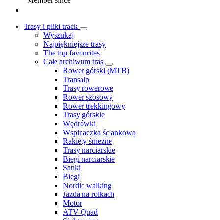
Member since
Trasy i pliki track
Wyszukaj
Najpiękniejsze trasy
The top favourites
Całe archiwum tras
Rower górski (MTB)
Transalp
Trasy rowerowe
Rower szosowy
Rower trekkingowy
Trasy górskie
Wędrówki
Wspinaczka ściankowa
Rakiety śnieżne
Trasy narciarskie
Biegi narciarskie
Sanki
Biegi
Nordic walking
Jazda na rolkach
Motor
ATV-Quad