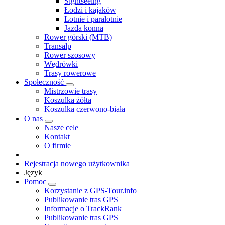
Sightseeing
Łodzi i kajaków
Lotnie i paralotnie
Jazda konna
Rower górski (MTB)
Transalp
Rower szosowy
Wędrówki
Trasy rowerowe
Społeczność
Mistrzowie trasy
Koszulka żółta
Koszulka czerwono-biała
O nas
Nasze cele
Kontakt
O firmie
Rejestracja nowego użytkownika
Język
Pomoc
Korzystanie z GPS-Tour.info
Publikowanie tras GPS
Informacje o TrackRank
Publikowanie tras GPS