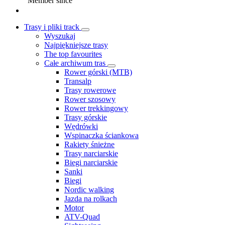
Member since
Trasy i pliki track
Wyszukaj
Najpiękniejsze trasy
The top favourites
Całe archiwum tras
Rower górski (MTB)
Transalp
Trasy rowerowe
Rower szosowy
Rower trekkingowy
Trasy górskie
Wędrówki
Wspinaczka ściankowa
Rakiety śnieżne
Trasy narciarskie
Biegi narciarskie
Sanki
Biegi
Nordic walking
Jazda na rolkach
Motor
ATV-Quad