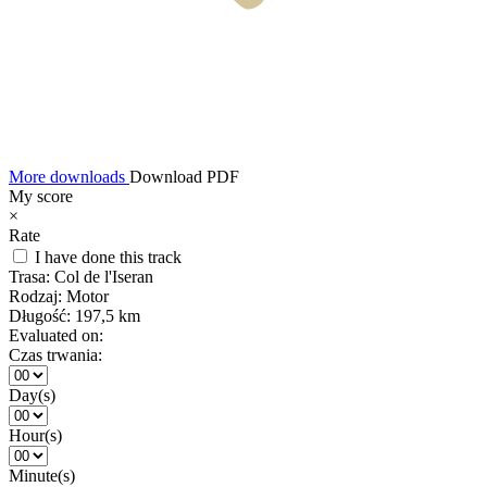
More downloads
Download PDF
My score
×
Rate
I have done this track
Trasa:
Col de l'Iseran
Rodzaj:
Motor
Długość:
197,5 km
Evaluated on:
Czas trwania:
Day(s)
Hour(s)
Minute(s)