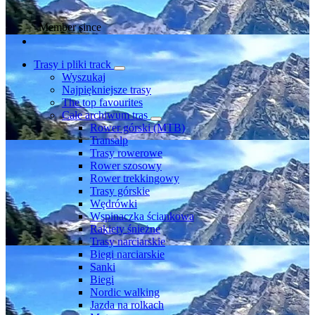
Member since
Trasy i pliki track
Wyszukaj
Najpiękniejsze trasy
The top favourites
Całe archiwum tras
Rower górski (MTB)
Transalp
Trasy rowerowe
Rower szosowy
Rower trekkingowy
Trasy górskie
Wędrówki
Wspinaczka ściankowa
Rakiety śnieżne
Trasy narciarskie
Biegi narciarskie
Sanki
Biegi
Nordic walking
Jazda na rolkach