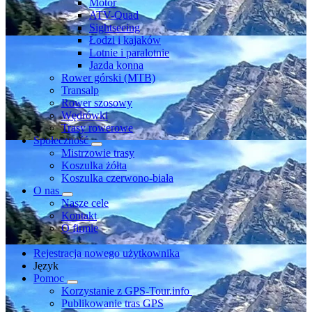
Motor
ATV-Quad
Sightseeing
Łodzi i kajaków
Lotnie i paralotnie
Jazda konna
Rower górski (MTB)
Transalp
Rower szosowy
Wędrówki
Trasy rowerowe
Społeczność
Mistrzowie trasy
Koszulka żółta
Koszulka czerwono-biała
O nas
Nasze cele
Kontakt
O firmie
Rejestracja nowego użytkownika
Język
Pomoc
Korzystanie z GPS-Tour.info
Publikowanie tras GPS