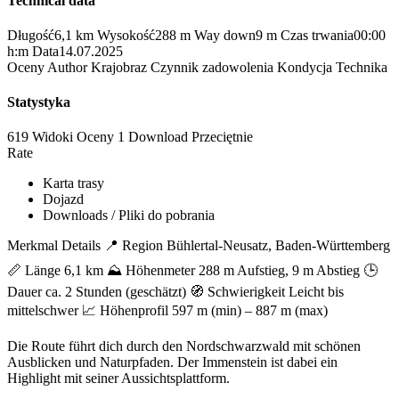
Technical data
Długość
6,1 km
Wysokość
288 m
Way down
9 m
Czas trwania
00:00
h:m
Data
14.07.2025
Oceny
Author
Krajobraz
Czynnik zadowolenia
Kondycja
Technika
Statystyka
619 Widoki
Oceny
1 Download
Przeciętnie
Rate
Karta trasy
Dojazd
Downloads / Pliki do pobrania
Merkmal Details 📍 Region Bühlertal-Neusatz, Baden-Württemberg
📏 Länge 6,1 km ⛰️ Höhenmeter 288 m Aufstieg, 9 m Abstieg 🕒
Dauer ca. 2 Stunden (geschätzt) 🧭 Schwierigkeit Leicht bis
mittelschwer 📈 Höhenprofil 597 m (min) – 887 m (max)
Die Route führt dich durch den Nordschwarzwald mit schönen
Ausblicken und Naturpfaden. Der Immenstein ist dabei ein
Highlight mit seiner Aussichtsplattform.