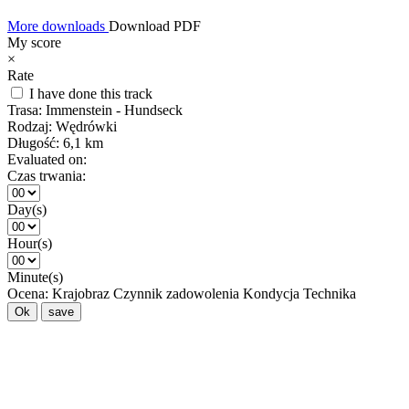
More downloads
Download PDF
My score
×
Rate
I have done this track
Trasa:
Immenstein - Hundseck
Rodzaj:
Wędrówki
Długość:
6,1 km
Evaluated on:
Czas trwania:
Day(s)
Hour(s)
Minute(s)
Ocena:
Krajobraz
Czynnik zadowolenia
Kondycja
Technika
Ok
save