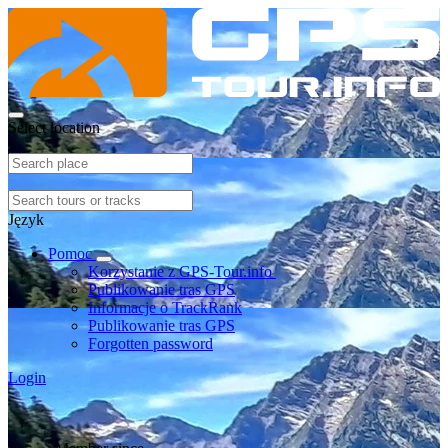
Select location
Język
Pomoc
Korzystanie z GPS-Tour.info
Publikowanie tras GPS
Informacje o TrackRank
Publikowanie tras GPS
Forgotten password
Login