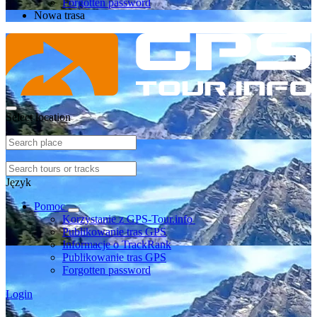
Forgotten password
Nowa trasa
Select location
Język
Pomoc
Korzystanie z GPS-Tour.info
Publikowanie tras GPS
Informacje o TrackRank
Publikowanie tras GPS
Forgotten password
Login