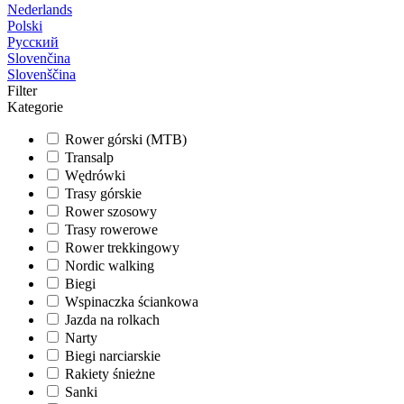
Nederlands
Polski
Русский
Slovenčina
Slovenščina
Filter
Kategorie
Rower górski (MTB)
Transalp
Wędrówki
Trasy górskie
Rower szosowy
Trasy rowerowe
Rower trekkingowy
Nordic walking
Biegi
Wspinaczka ściankowa
Jazda na rolkach
Narty
Biegi narciarskie
Rakiety śnieżne
Sanki