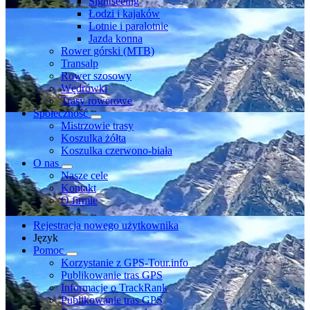
Sightseeing
Łodzi i kajaków
Lotnie i paralotnie
Jazda konna
Rower górski (MTB)
Transalp
Rower szosowy
Wędrówki
Trasy rowerowe
Społeczność
Mistrzowie trasy
Koszulka żółta
Koszulka czerwono-biała
O nas
Nasze cele
Kontakt
O firmie
Rejestracja nowego użytkownika
Język
Pomoc
Korzystanie z GPS-Tour.info
Publikowanie tras GPS
Informacje o TrackRank
Publikowanie tras GPS