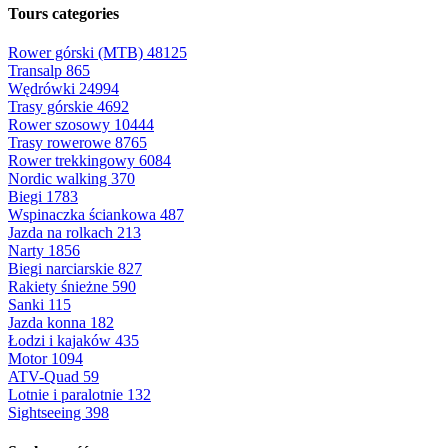
Tours categories
Rower górski (MTB)
48125
Transalp
865
Wędrówki
24994
Trasy górskie
4692
Rower szosowy
10444
Trasy rowerowe
8765
Rower trekkingowy
6084
Nordic walking
370
Biegi
1783
Wspinaczka ściankowa
487
Jazda na rolkach
213
Narty
1856
Biegi narciarskie
827
Rakiety śnieżne
590
Sanki
115
Jazda konna
182
Łodzi i kajaków
435
Motor
1094
ATV-Quad
59
Lotnie i paralotnie
132
Sightseeing
398