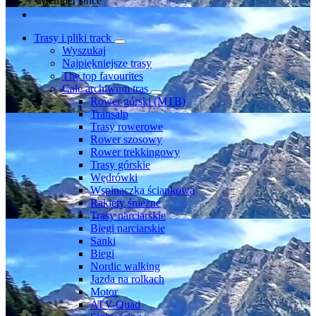
Member since
Trasy i pliki track
Wyszukaj
Najpiękniejsze trasy
The top favourites
Całe archiwum tras
Rower górski (MTB)
Transalp
Trasy rowerowe
Rower szosowy
Rower trekkingowy
Trasy górskie
Wędrówki
Wspinaczka ściankowa
Rakiety śnieżne
Trasy narciarskie
Biegi narciarskie
Sanki
Biegi
Nordic walking
Jazda na rolkach
Motor
ATV-Quad