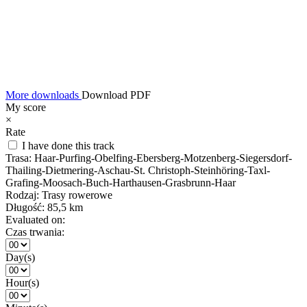
More downloads
Download PDF
My score
×
Rate
I have done this track
Trasa:
Haar-Purfing-Obelfing-Ebersberg-Motzenberg-Siegersdorf-
Thailing-Dietmering-Aschau-St. Christoph-Steinhöring-Taxl-
Grafing-Moosach-Buch-Harthausen-Grasbrunn-Haar
Rodzaj:
Trasy rowerowe
Długość:
85,5 km
Evaluated on:
Czas trwania:
Day(s)
Hour(s)