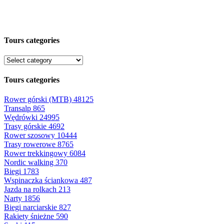
Tours categories
Tours categories
Rower górski (MTB)
48125
Transalp
865
Wędrówki
24995
Trasy górskie
4692
Rower szosowy
10444
Trasy rowerowe
8765
Rower trekkingowy
6084
Nordic walking
370
Biegi
1783
Wspinaczka ściankowa
487
Jazda na rolkach
213
Narty
1856
Biegi narciarskie
827
Rakiety śnieżne
590