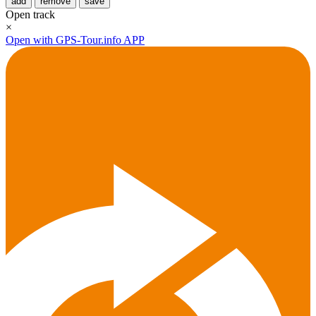
add
remove
save
Open track
×
Open with GPS-Tour.info APP