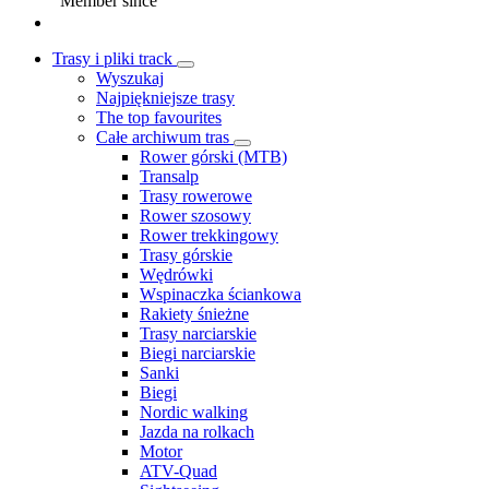
Member since
Trasy i pliki track
Wyszukaj
Najpiękniejsze trasy
The top favourites
Całe archiwum tras
Rower górski (MTB)
Transalp
Trasy rowerowe
Rower szosowy
Rower trekkingowy
Trasy górskie
Wędrówki
Wspinaczka ściankowa
Rakiety śnieżne
Trasy narciarskie
Biegi narciarskie
Sanki
Biegi
Nordic walking
Jazda na rolkach
Motor
ATV-Quad