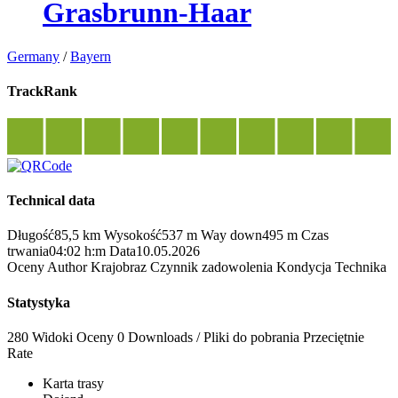
Grasbrunn-Haar
Germany
/
Bayern
TrackRank
Technical data
Długość
85,5 km
Wysokość
537 m
Way down
495 m
Czas
trwania
04:02 h:m
Data
10.05.2026
Oceny
Author
Krajobraz
Czynnik zadowolenia
Kondycja
Technika
Statystyka
280 Widoki
Oceny
0 Downloads / Pliki do pobrania
Przeciętnie
Rate
Karta trasy