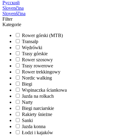
Русский
Slovenčina
Slovenščina
Filter
Kategorie
Rower górski (MTB)
Transalp
Wędrówki
Trasy górskie
Rower szosowy
Trasy rowerowe
Rower trekkingowy
Nordic walking
Biegi
Wspinaczka ściankowa
Jazda na rolkach
Narty
Biegi narciarskie
Rakiety śnieżne
Sanki
Jazda konna
Łodzi i kajaków