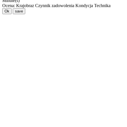
Minute(s)
Ocena:
Krajobraz
Czynnik zadowolenia
Kondycja
Technika
Ok
save