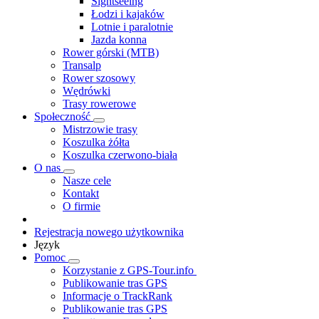
Sightseeing
Łodzi i kajaków
Lotnie i paralotnie
Jazda konna
Rower górski (MTB)
Transalp
Rower szosowy
Wędrówki
Trasy rowerowe
Społeczność
Mistrzowie trasy
Koszulka żółta
Koszulka czerwono-biała
O nas
Nasze cele
Kontakt
O firmie
Rejestracja nowego użytkownika
Język
Pomoc
Korzystanie z GPS-Tour.info
Publikowanie tras GPS
Informacje o TrackRank
Publikowanie tras GPS