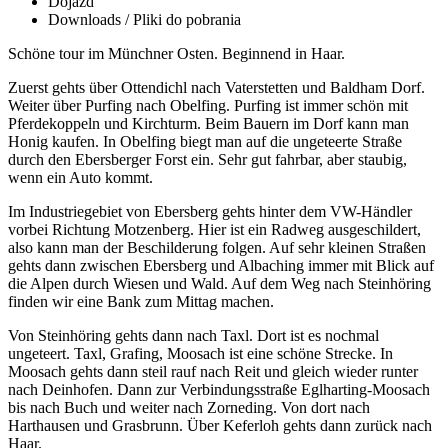
Dojazd
Downloads / Pliki do pobrania
Schöne tour im Münchner Osten. Beginnend in Haar.
Zuerst gehts über Ottendichl nach Vaterstetten und Baldham Dorf.
Weiter über Purfing nach Obelfing. Purfing ist immer schön mit
Pferdekoppeln und Kirchturm. Beim Bauern im Dorf kann man
Honig kaufen. In Obelfing biegt man auf die ungeteerte Straße
durch den Ebersberger Forst ein. Sehr gut fahrbar, aber staubig,
wenn ein Auto kommt.
Im Industriegebiet von Ebersberg gehts hinter dem VW-Händler
vorbei Richtung Motzenberg. Hier ist ein Radweg ausgeschildert,
also kann man der Beschilderung folgen. Auf sehr kleinen Straßen
gehts dann zwischen Ebersberg und Albaching immer mit Blick auf
die Alpen durch Wiesen und Wald. Auf dem Weg nach Steinhöring
finden wir eine Bank zum Mittag machen.
Von Steinhöring gehts dann nach Taxl. Dort ist es nochmal
ungeteert. Taxl, Grafing, Moosach ist eine schöne Strecke. In
Moosach gehts dann steil rauf nach Reit und gleich wieder runter
nach Deinhofen. Dann zur Verbindungsstraße Eglharting-Moosach
bis nach Buch und weiter nach Zorneding. Von dort nach
Harthausen und Grasbrunn. Über Keferloh gehts dann zurück nach
Haar.