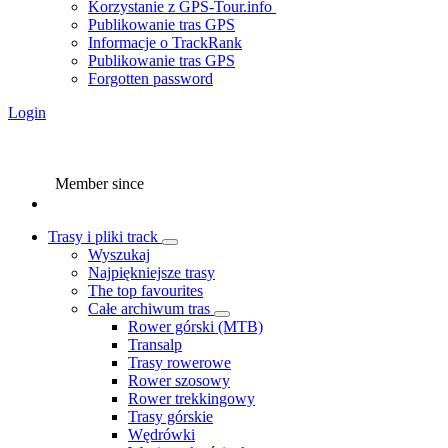
Korzystanie z GPS-Tour.info
Publikowanie tras GPS
Informacje o TrackRank
Publikowanie tras GPS
Forgotten password
Login
Member since
Trasy i pliki track
Wyszukaj
Najpiękniejsze trasy
The top favourites
Całe archiwum tras
Rower górski (MTB)
Transalp
Trasy rowerowe
Rower szosowy
Rower trekkingowy
Trasy górskie
Wędrówki