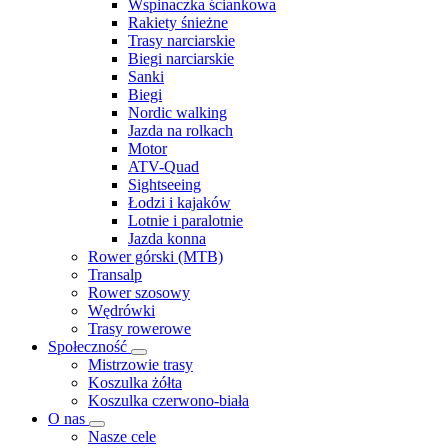
Wspinaczka ściankowa
Rakiety śnieżne
Trasy narciarskie
Biegi narciarskie
Sanki
Biegi
Nordic walking
Jazda na rolkach
Motor
ATV-Quad
Sightseeing
Łodzi i kajaków
Lotnie i paralotnie
Jazda konna
Rower górski (MTB)
Transalp
Rower szosowy
Wędrówki
Trasy rowerowe
Społeczność
Mistrzowie trasy
Koszulka żółta
Koszulka czerwono-biała
O nas
Nasze cele