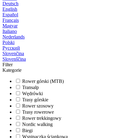
Deutsch
English
Español
Français
Magyar
Italiano
Nederlands
Polski
Русский
Slovenčina
Slovenščina
Filter
Kategorie
Rower górski (MTB)
Transalp
Wędrówki
Trasy górskie
Rower szosowy
Trasy rowerowe
Rower trekkingowy
Nordic walking
Biegi
Wspinaczka ściankowa