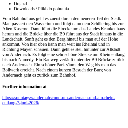
Dojazd
Downloads / Pliki do pobrania
Vom Bahnhof aus geht es zuerst durch den neueren Teil der Stadt.
Man passiert den Wassertum und folgt dann dem Schillering bis zur
Alten Kaserne. Dann führt die Strecke um das Landes Krankenhaus
herum und die Brücke über die B9 führt aus der Stadt hinaus in die
Landschaft. Sanft geht es den Berg hinauf bis man auf der Höhe
ankommt. Von hier oben kann man weit ins Rheintal und in
Richtung Mayen schauen. Dann geht es steil hinunter zur Altstadt
von Andernach. Es folgt eine sehr schöne Strecke am Rhein entlang
bis nach Namedy. Ein Radweg verläuft unter der B9 Brücke zurück
nach Andernach. Ein schöner Park säumt den Weg bis man das
Bollwerk erreicht. Nach einem kurzen Besuch der Burg von
Andernach geht es zurück zum Bahnhof.
Further information at
https://sonntagswandern.de/rund-um-andernach-und-am-rhein-
entlang-7-juni-2026/