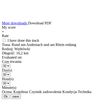
More downloads
Download PDF
My score
×
Rate
I have done this track
Trasa:
Rund um Andernach und am Rhein entlang
Rodzaj:
Wędrówki
Długość:
16,2 km
Evaluated on:
Czas trwania:
Day(s)
Hour(s)
Minute(s)
Ocena:
Krajobraz
Czynnik zadowolenia
Kondycja
Technika
Ok
save