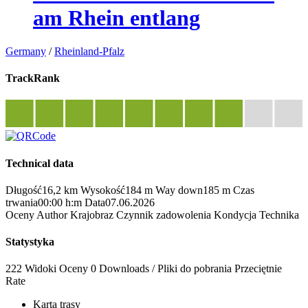
am Rhein entlang
Germany
/
Rheinland-Pfalz
TrackRank
Technical data
Długość
16,2 km
Wysokość
184 m
Way down
185 m
Czas
trwania
00:00 h:m
Data
07.06.2026
Oceny
Author
Krajobraz
Czynnik zadowolenia
Kondycja
Technika
Statystyka
222 Widoki
Oceny
0 Downloads / Pliki do pobrania
Przeciętnie
Rate
Karta trasy