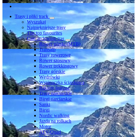
Member since
Trasy i pliki track
Wyszukaj
Najpiękniejsze trasy
The top favourites
Całe archiwum tras
Rower górski (MTB)
Transalp
Trasy rowerowe
Rower szosowy
Rower trekkingowy
Trasy górskie
Wędrówki
Wspinaczka ściankowa
Rakiety śnieżne
Trasy narciarskie
Biegi narciarskie
Sanki
Biegi
Nordic walking
Jazda na rolkach
Motor
ATV-Quad