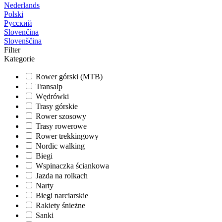
Nederlands
Polski
Русский
Slovenčina
Slovenščina
Filter
Kategorie
Rower górski (MTB)
Transalp
Wędrówki
Trasy górskie
Rower szosowy
Trasy rowerowe
Rower trekkingowy
Nordic walking
Biegi
Wspinaczka ściankowa
Jazda na rolkach
Narty
Biegi narciarskie
Rakiety śnieżne
Sanki