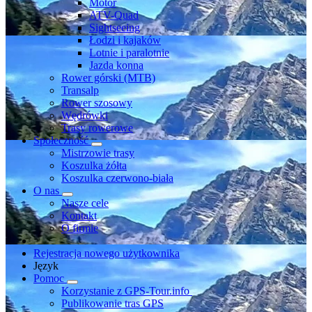
Motor
ATV-Quad
Sightseeing
Łodzi i kajaków
Lotnie i paralotnie
Jazda konna
Rower górski (MTB)
Transalp
Rower szosowy
Wędrówki
Trasy rowerowe
Społeczność
Mistrzowie trasy
Koszulka żółta
Koszulka czerwono-biała
O nas
Nasze cele
Kontakt
O firmie
Rejestracja nowego użytkownika
Język
Pomoc
Korzystanie z GPS-Tour.info
Publikowanie tras GPS