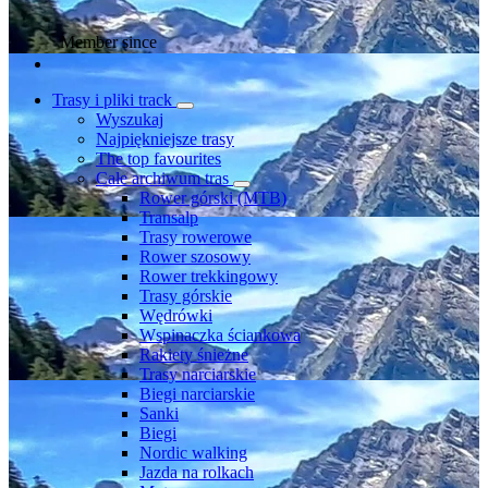
Member since
Trasy i pliki track
Wyszukaj
Najpiękniejsze trasy
The top favourites
Całe archiwum tras
Rower górski (MTB)
Transalp
Trasy rowerowe
Rower szosowy
Rower trekkingowy
Trasy górskie
Wędrówki
Wspinaczka ściankowa
Rakiety śnieżne
Trasy narciarskie
Biegi narciarskie
Sanki
Biegi
Nordic walking
Jazda na rolkach