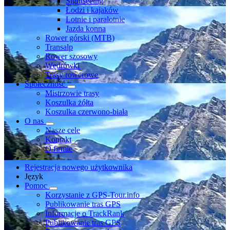
Sightseeing
Łodzi i kajaków
Lotnie i paralotnie
Jazda konna
Rower górski (MTB)
Transalp
Rower szosowy
Wędrówki
Trasy rowerowe
Społeczność
Mistrzowie trasy
Koszulka żółta
Koszulka czerwono-biała
O nas
Nasze cele
Kontakt
O firmie
Rejestracja nowego użytkownika
Język
Pomoc
Korzystanie z GPS-Tour.info
Publikowanie tras GPS
Informacje o TrackRank
Publikowanie tras GPS