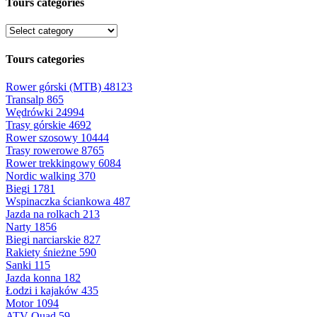
Tours categories
Tours categories
Rower górski (MTB)
48123
Transalp
865
Wędrówki
24994
Trasy górskie
4692
Rower szosowy
10444
Trasy rowerowe
8765
Rower trekkingowy
6084
Nordic walking
370
Biegi
1781
Wspinaczka ściankowa
487
Jazda na rolkach
213
Narty
1856
Biegi narciarskie
827
Rakiety śnieżne
590
Sanki
115
Jazda konna
182
Łodzi i kajaków
435
Motor
1094
ATV-Quad
59