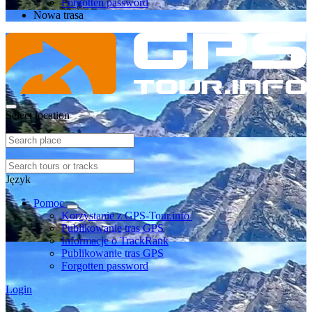
Forgotten password
Nowa trasa
Select location
Język
Pomoc
Korzystanie z GPS-Tour.info
Publikowanie tras GPS
Informacje o TrackRank
Publikowanie tras GPS
Forgotten password
Login