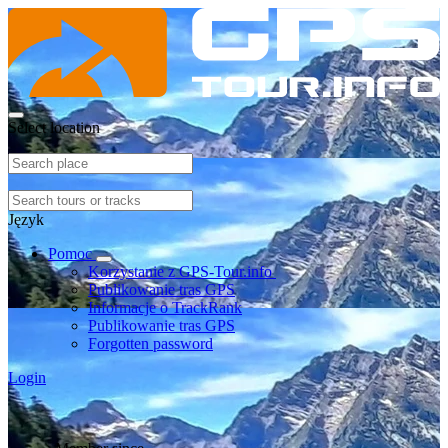
Select location
Język
Pomoc
Korzystanie z GPS-Tour.info
Publikowanie tras GPS
Informacje o TrackRank
Publikowanie tras GPS
Forgotten password
Login