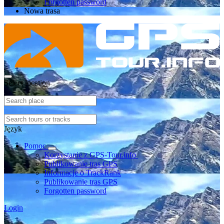
Forgotten password
Nowa trasa
Select location
Język
Pomoc
Korzystanie z GPS-Tour.info
Publikowanie tras GPS
Informacje o TrackRank
Publikowanie tras GPS
Forgotten password
Login