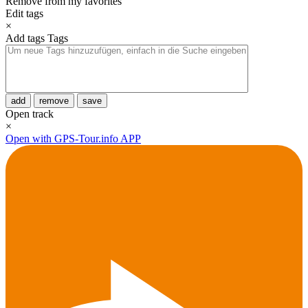
Remove from my favorites
Edit tags
×
Add tags
Tags
add
remove
save
Open track
×
Open with GPS-Tour.info APP