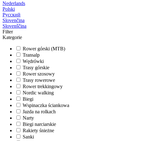
Nederlands
Polski
Русский
Slovenčina
Slovenščina
Filter
Kategorie
Rower górski (MTB)
Transalp
Wędrówki
Trasy górskie
Rower szosowy
Trasy rowerowe
Rower trekkingowy
Nordic walking
Biegi
Wspinaczka ściankowa
Jazda na rolkach
Narty
Biegi narciarskie
Rakiety śnieżne
Sanki