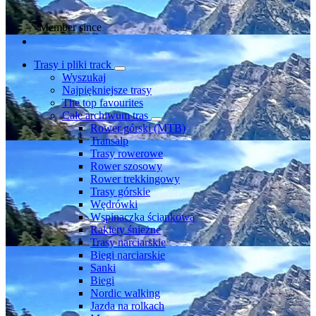
Member since
Trasy i pliki track
Wyszukaj
Najpiękniejsze trasy
The top favourites
Całe archiwum tras
Rower górski (MTB)
Transalp
Trasy rowerowe
Rower szosowy
Rower trekkingowy
Trasy górskie
Wędrówki
Wspinaczka ściankowa
Rakiety śnieżne
Trasy narciarskie
Biegi narciarskie
Sanki
Biegi
Nordic walking
Jazda na rolkach