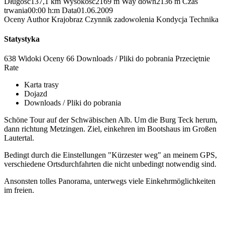
Długość
137,1 km
Wysokość
2169 m
Way down
2136 m
Czas
trwania
00:00 h:m
Data
01.06.2009
Oceny
Author
Krajobraz
Czynnik zadowolenia
Kondycja
Technika
Statystyka
638 Widoki
Oceny
66 Downloads / Pliki do pobrania
Przeciętnie
Rate
Karta trasy
Dojazd
Downloads / Pliki do pobrania
Schöne Tour auf der Schwäbischen Alb. Um die Burg Teck herum,
dann richtung Metzingen. Ziel, einkehren im Bootshaus im Großen
Lautertal.
Bedingt durch die Einstellungen "Kürzester weg" an meinem GPS,
verschiedene Ortsdurchfahrten die nicht unbedingt notwendig sind.
Ansonsten tolles Panorama, unterwegs viele Einkehrmöglichkeiten
im freien.