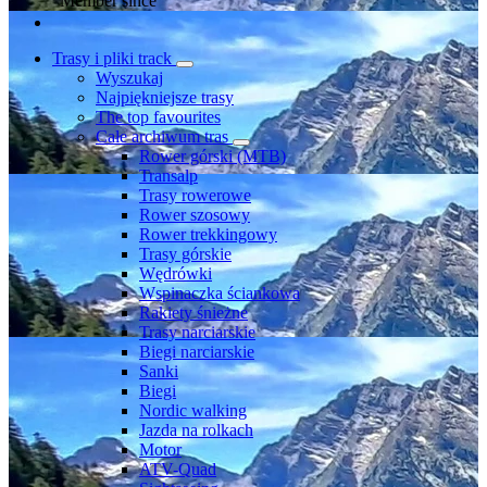
Member since
Trasy i pliki track
Wyszukaj
Najpiękniejsze trasy
The top favourites
Całe archiwum tras
Rower górski (MTB)
Transalp
Trasy rowerowe
Rower szosowy
Rower trekkingowy
Trasy górskie
Wędrówki
Wspinaczka ściankowa
Rakiety śnieżne
Trasy narciarskie
Biegi narciarskie
Sanki
Biegi
Nordic walking
Jazda na rolkach
Motor
ATV-Quad