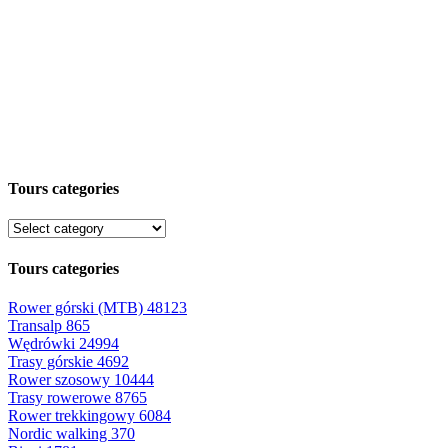
Tours categories
Tours categories
Rower górski (MTB)
48123
Transalp
865
Wędrówki
24994
Trasy górskie
4692
Rower szosowy
10444
Trasy rowerowe
8765
Rower trekkingowy
6084
Nordic walking
370