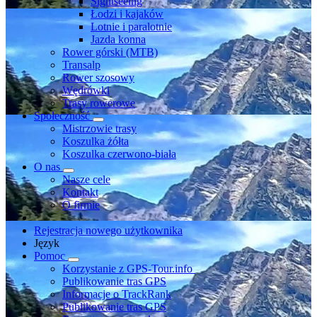
Sightseeing
Łodzi i kajaków
Lotnie i paralotnie
Jazda konna
Rower górski (MTB)
Transalp
Rower szosowy
Wędrówki
Trasy rowerowe
Społeczność
Mistrzowie trasy
Koszulka żółta
Koszulka czerwono-biała
O nas
Nasze cele
Kontakt
O firmie
Rejestracja nowego użytkownika
Język
Pomoc
Korzystanie z GPS-Tour.info
Publikowanie tras GPS
Informacje o TrackRank
Publikowanie tras GPS