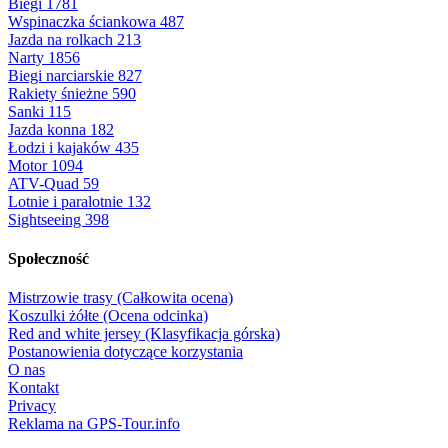
Biegi
1781
Wspinaczka ściankowa
487
Jazda na rolkach
213
Narty
1856
Biegi narciarskie
827
Rakiety śnieżne
590
Sanki
115
Jazda konna
182
Łodzi i kajaków
435
Motor
1094
ATV-Quad
59
Lotnie i paralotnie
132
Sightseeing
398
Społeczność
Mistrzowie trasy (Całkowita ocena)
Koszulki żółte (Ocena odcinka)
Red and white jersey (Klasyfikacja górska)
Postanowienia dotyczące korzystania
O nas
Kontakt
Privacy
Reklama na GPS-Tour.info