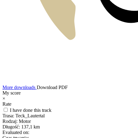
More downloads
Download PDF
My score
×
Rate
I have done this track
Trasa:
Teck_Lautertal
Rodzaj:
Motor
Długość:
137,1 km
Evaluated on:
Czas trwania: