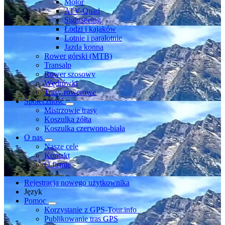
Motor
ATV-Quad
Sightseeing
Łodzi i kajaków
Lotnie i paralotnie
Jazda konna
Rower górski (MTB)
Transalp
Rower szosowy
Wędrówki
Trasy rowerowe
Społeczność
Mistrzowie trasy
Koszulka żółta
Koszulka czerwono-biała
O nas
Nasze cele
Kontakt
O firmie
Rejestracja nowego użytkownika
Język
Pomoc
Korzystanie z GPS-Tour.info
Publikowanie tras GPS