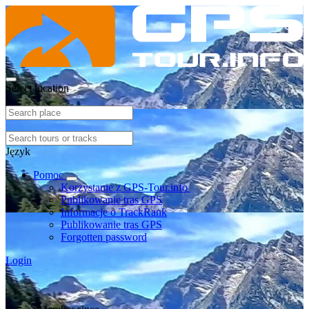
Select location
Język
Pomoc
Korzystanie z GPS-Tour.info
Publikowanie tras GPS
Informacje o TrackRank
Publikowanie tras GPS
Forgotten password
Login