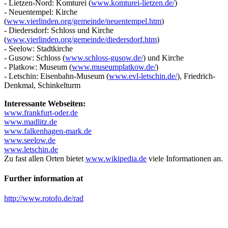
- Lietzen-Nord: Komturei (
www.komturei-lietzen.de/
)
- Neuentempel: Kirche
(
www.vierlinden.org/gemeinde/neuentempel.htm
)
- Diedersdorf: Schloss und Kirche
(
www.vierlinden.org/gemeinde/diedersdorf.htm
)
- Seelow: Stadtkirche
- Gusow: Schloss (
www.schloss-gusow.de/
) und Kirche
- Platkow: Museum (
www.museumplatkow.de/
)
- Letschin: Eisenbahn-Museum (
www.evl-letschin.de/
), Friedrich-
Denkmal, Schinkelturm
Interessante Webseiten:
www.frankfurt-oder.de
www.madlitz.de
www.falkenhagen-mark.de
www.seelow.de
www.letschin.de
Zu fast allen Orten bietet
www.wikipedia.de
viele Informationen an.
Further information at
http://www.rotofo.de/rad