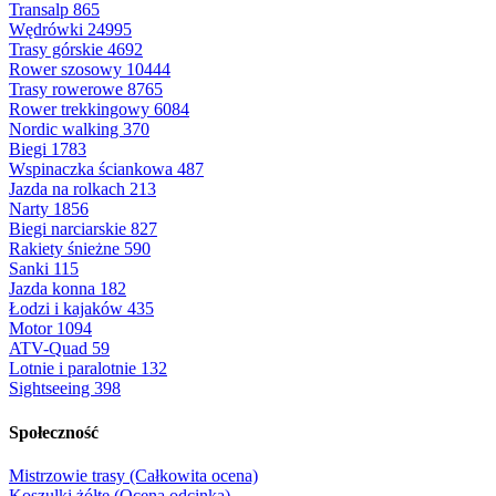
Transalp
865
Wędrówki
24995
Trasy górskie
4692
Rower szosowy
10444
Trasy rowerowe
8765
Rower trekkingowy
6084
Nordic walking
370
Biegi
1783
Wspinaczka ściankowa
487
Jazda na rolkach
213
Narty
1856
Biegi narciarskie
827
Rakiety śnieżne
590
Sanki
115
Jazda konna
182
Łodzi i kajaków
435
Motor
1094
ATV-Quad
59
Lotnie i paralotnie
132
Sightseeing
398
Społeczność
Mistrzowie trasy (Całkowita ocena)
Koszulki żółte (Ocena odcinka)