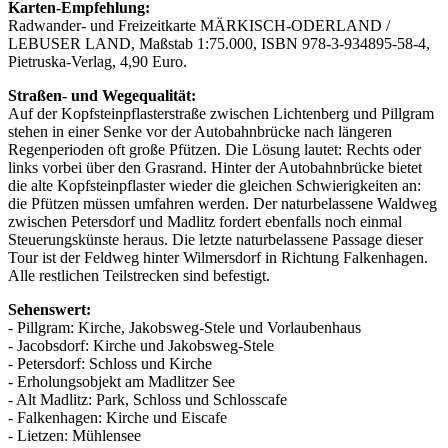
Karten-Empfehlung:
Radwander- und Freizeitkarte MÄRKISCH-ODERLAND /
LEBUSER LAND, Maßstab 1:75.000, ISBN 978-3-934895-58-4,
Pietruska-Verlag, 4,90 Euro.
Straßen- und Wegequalität:
Auf der Kopfsteinpflasterstraße zwischen Lichtenberg und Pillgram
stehen in einer Senke vor der Autobahnbrücke nach längeren
Regenperioden oft große Pfützen. Die Lösung lautet: Rechts oder
links vorbei über den Grasrand. Hinter der Autobahnbrücke bietet
die alte Kopfsteinpflaster wieder die gleichen Schwierigkeiten an:
die Pfützen müssen umfahren werden. Der naturbelassene Waldweg
zwischen Petersdorf und Madlitz fordert ebenfalls noch einmal
Steuerungskünste heraus. Die letzte naturbelassene Passage dieser
Tour ist der Feldweg hinter Wilmersdorf in Richtung Falkenhagen.
Alle restlichen Teilstrecken sind befestigt.
Sehenswert:
- Pillgram: Kirche, Jakobsweg-Stele und Vorlaubenhaus
- Jacobsdorf: Kirche und Jakobsweg-Stele
- Petersdorf: Schloss und Kirche
- Erholungsobjekt am Madlitzer See
- Alt Madlitz: Park, Schloss und Schlosscafe
- Falkenhagen: Kirche und Eiscafe
- Lietzen: Mühlensee