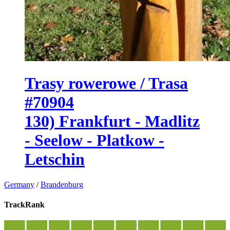
Trasy rowerowe / Trasa
#70904
130) Frankfurt - Madlitz
- Seelow - Platkow -
Letschin
Germany
/
Brandenburg
TrackRank