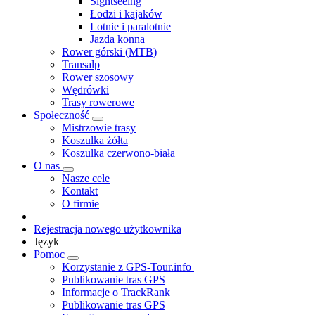
Sightseeing
Łodzi i kajaków
Lotnie i paralotnie
Jazda konna
Rower górski (MTB)
Transalp
Rower szosowy
Wędrówki
Trasy rowerowe
Społeczność
Mistrzowie trasy
Koszulka żółta
Koszulka czerwono-biała
O nas
Nasze cele
Kontakt
O firmie
Rejestracja nowego użytkownika
Język
Pomoc
Korzystanie z GPS-Tour.info
Publikowanie tras GPS
Informacje o TrackRank
Publikowanie tras GPS