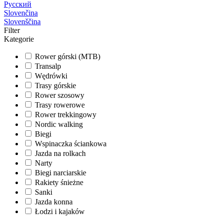
Русский
Slovenčina
Slovenščina
Filter
Kategorie
Rower górski (MTB)
Transalp
Wędrówki
Trasy górskie
Rower szosowy
Trasy rowerowe
Rower trekkingowy
Nordic walking
Biegi
Wspinaczka ściankowa
Jazda na rolkach
Narty
Biegi narciarskie
Rakiety śnieżne
Sanki
Jazda konna
Łodzi i kajaków