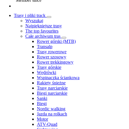
Member since
Trasy i pliki track
Wyszukaj
Najpiękniejsze trasy
The top favourites
Całe archiwum tras
Rower górski (MTB)
Transalp
Trasy rowerowe
Rower szosowy
Rower trekkingowy
Trasy górskie
Wędrówki
Wspinaczka ściankowa
Rakiety śnieżne
Trasy narciarskie
Biegi narciarskie
Sanki
Biegi
Nordic walking
Jazda na rolkach
Motor
ATV-Quad