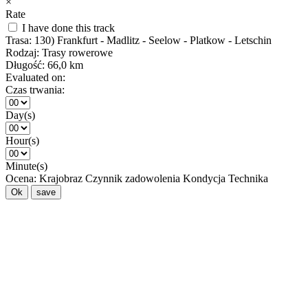
×
Rate
I have done this track
Trasa:
130) Frankfurt - Madlitz - Seelow - Platkow - Letschin
Rodzaj:
Trasy rowerowe
Długość:
66,0 km
Evaluated on:
Czas trwania:
Day(s)
Hour(s)
Minute(s)
Ocena:
Krajobraz
Czynnik zadowolenia
Kondycja
Technika
Ok
save