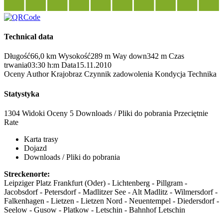
Technical data
Długość
66,0 km
Wysokość
289 m
Way down
342 m
Czas
trwania
03:30 h:m
Data
15.11.2010
Oceny
Author
Krajobraz
Czynnik zadowolenia
Kondycja
Technika
Statystyka
1304 Widoki
Oceny
5 Downloads / Pliki do pobrania
Przeciętnie
Rate
Karta trasy
Dojazd
Downloads / Pliki do pobrania
Streckenorte:
Leipziger Platz Frankfurt (Oder) - Lichtenberg - Pillgram -
Jacobsdorf - Petersdorf - Madlitzer See - Alt Madlitz - Wilmersdorf -
Falkenhagen - Lietzen - Lietzen Nord - Neuentempel - Diedersdorf -
Seelow - Gusow - Platkow - Letschin - Bahnhof Letschin