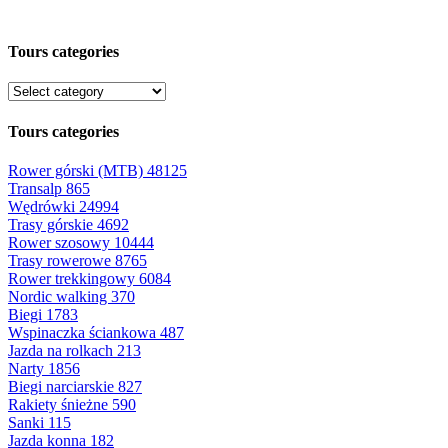
Tours categories
Tours categories
Rower górski (MTB)
48125
Transalp
865
Wędrówki
24994
Trasy górskie
4692
Rower szosowy
10444
Trasy rowerowe
8765
Rower trekkingowy
6084
Nordic walking
370
Biegi
1783
Wspinaczka ściankowa
487
Jazda na rolkach
213
Narty
1856
Biegi narciarskie
827
Rakiety śnieżne
590
Sanki
115
Jazda konna
182