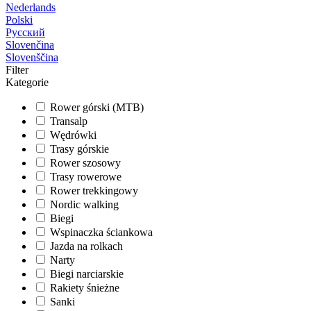
Nederlands
Polski
Русский
Slovenčina
Slovenščina
Filter
Kategorie
Rower górski (MTB)
Transalp
Wędrówki
Trasy górskie
Rower szosowy
Trasy rowerowe
Rower trekkingowy
Nordic walking
Biegi
Wspinaczka ściankowa
Jazda na rolkach
Narty
Biegi narciarskie
Rakiety śnieżne
Sanki