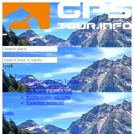
Select location
Język
Pomoc
Korzystanie z GPS-Tour.info
Publikowanie tras GPS
Informacje o TrackRank
Publikowanie tras GPS
Forgotten password
Login