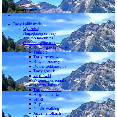
Member since
Trasy i pliki track
Wyszukaj
Najpiękniejsze trasy
The top favourites
Całe archiwum tras
Rower górski (MTB)
Transalp
Trasy rowerowe
Rower szosowy
Rower trekkingowy
Trasy górskie
Wędrówki
Wspinaczka ściankowa
Rakiety śnieżne
Trasy narciarskie
Biegi narciarskie
Sanki
Biegi
Nordic walking
Jazda na rolkach