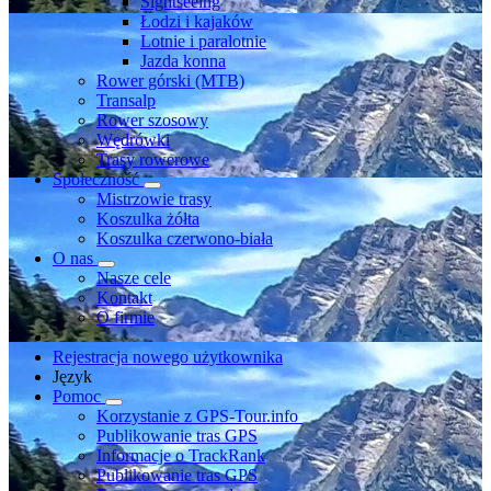
Sightseeing
Łodzi i kajaków
Lotnie i paralotnie
Jazda konna
Rower górski (MTB)
Transalp
Rower szosowy
Wędrówki
Trasy rowerowe
Społeczność
Mistrzowie trasy
Koszulka żółta
Koszulka czerwono-biała
O nas
Nasze cele
Kontakt
O firmie
Rejestracja nowego użytkownika
Język
Pomoc
Korzystanie z GPS-Tour.info
Publikowanie tras GPS
Informacje o TrackRank
Publikowanie tras GPS