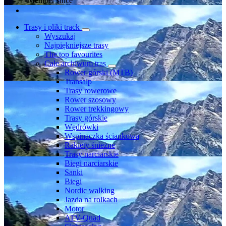
Member since
Trasy i pliki track
Wyszukaj
Najpiękniejsze trasy
The top favourites
Całe archiwum tras
Rower górski (MTB)
Transalp
Trasy rowerowe
Rower szosowy
Rower trekkingowy
Trasy górskie
Wędrówki
Wspinaczka ściankowa
Rakiety śnieżne
Trasy narciarskie
Biegi narciarskie
Sanki
Biegi
Nordic walking
Jazda na rolkach
Motor
ATV-Quad