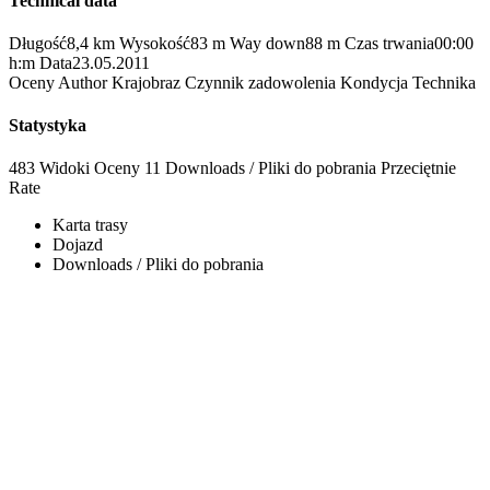
Technical data
Długość
8,4 km
Wysokość
83 m
Way down
88 m
Czas trwania
00:00
h:m
Data
23.05.2011
Oceny
Author
Krajobraz
Czynnik zadowolenia
Kondycja
Technika
Statystyka
483 Widoki
Oceny
11 Downloads / Pliki do pobrania
Przeciętnie
Rate
Karta trasy
Dojazd
Downloads / Pliki do pobrania