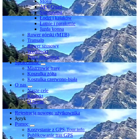
Motor
ATV-Quad
Sightseeing
Łodzi i kajaków
Lotnie i paralotnie
Jazda konna
Rower górski (MTB)
Transalp
Rower szosowy
Wędrówki
Trasy rowerowe
Społeczność
Mistrzowie trasy
Koszulka żółta
Koszulka czerwono-biała
O nas
Nasze cele
Kontakt
O firmie
Rejestracja nowego użytkownika
Język
Pomoc
Korzystanie z GPS-Tour.info
Publikowanie tras GPS