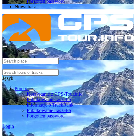
Forgotten password
Nowa trasa
Select location
Język
Pomoc
Korzystanie z GPS-Tour.info
Publikowanie tras GPS
Informacje o TrackRank
Publikowanie tras GPS
Forgotten password
Login