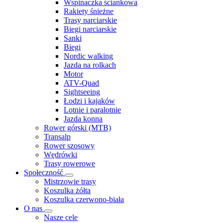
Wspinaczka ściankowa
Rakiety śnieżne
Trasy narciarskie
Biegi narciarskie
Sanki
Biegi
Nordic walking
Jazda na rolkach
Motor
ATV-Quad
Sightseeing
Łodzi i kajaków
Lotnie i paralotnie
Jazda konna
Rower górski (MTB)
Transalp
Rower szosowy
Wędrówki
Trasy rowerowe
Społeczność
Mistrzowie trasy
Koszulka żółta
Koszulka czerwono-biała
O nas
Nasze cele