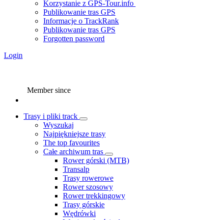
Korzystanie z GPS-Tour.info
Publikowanie tras GPS
Informacje o TrackRank
Publikowanie tras GPS
Forgotten password
Login
Member since
Trasy i pliki track
Wyszukaj
Najpiękniejsze trasy
The top favourites
Całe archiwum tras
Rower górski (MTB)
Transalp
Trasy rowerowe
Rower szosowy
Rower trekkingowy
Trasy górskie
Wędrówki