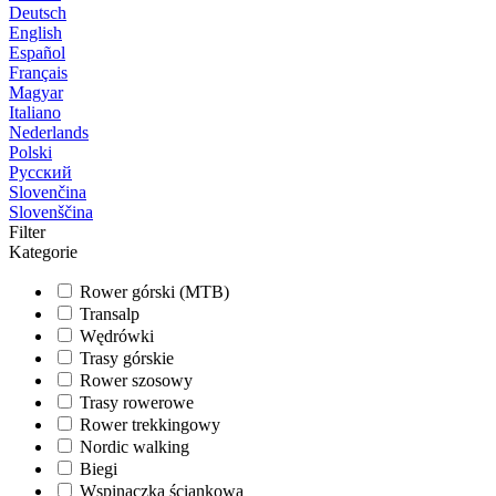
Deutsch
English
Español
Français
Magyar
Italiano
Nederlands
Polski
Русский
Slovenčina
Slovenščina
Filter
Kategorie
Rower górski (MTB)
Transalp
Wędrówki
Trasy górskie
Rower szosowy
Trasy rowerowe
Rower trekkingowy
Nordic walking
Biegi
Wspinaczka ściankowa