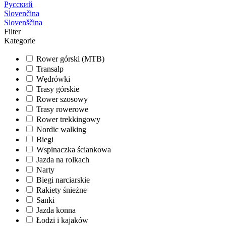
Русский
Slovenčina
Slovenščina
Filter
Kategorie
Rower górski (MTB)
Transalp
Wędrówki
Trasy górskie
Rower szosowy
Trasy rowerowe
Rower trekkingowy
Nordic walking
Biegi
Wspinaczka ściankowa
Jazda na rolkach
Narty
Biegi narciarskie
Rakiety śnieżne
Sanki
Jazda konna
Łodzi i kajaków