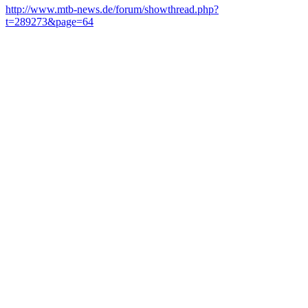
http://www.mtb-news.de/forum/showthread.php?
t=289273&page=64