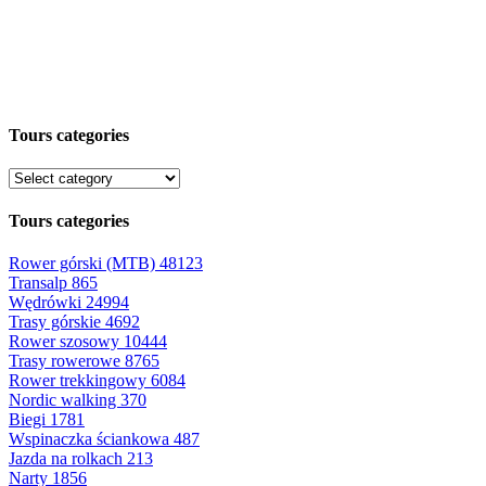
Tours categories
Tours categories
Rower górski (MTB)
48123
Transalp
865
Wędrówki
24994
Trasy górskie
4692
Rower szosowy
10444
Trasy rowerowe
8765
Rower trekkingowy
6084
Nordic walking
370
Biegi
1781
Wspinaczka ściankowa
487
Jazda na rolkach
213
Narty
1856