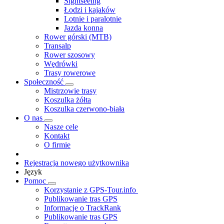
Sightseeing
Łodzi i kajaków
Lotnie i paralotnie
Jazda konna
Rower górski (MTB)
Transalp
Rower szosowy
Wędrówki
Trasy rowerowe
Społeczność
Mistrzowie trasy
Koszulka żółta
Koszulka czerwono-biała
O nas
Nasze cele
Kontakt
O firmie
Rejestracja nowego użytkownika
Język
Pomoc
Korzystanie z GPS-Tour.info
Publikowanie tras GPS
Informacje o TrackRank
Publikowanie tras GPS