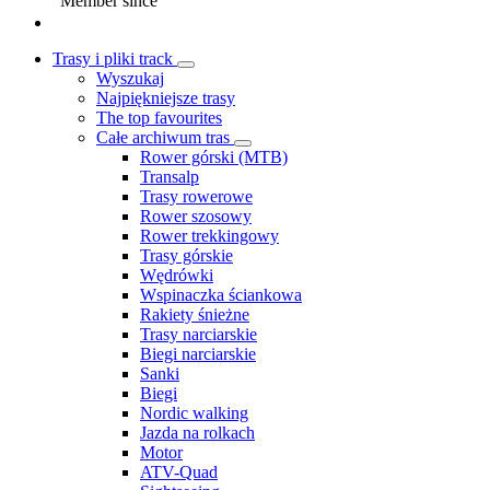
Member since
Trasy i pliki track
Wyszukaj
Najpiękniejsze trasy
The top favourites
Całe archiwum tras
Rower górski (MTB)
Transalp
Trasy rowerowe
Rower szosowy
Rower trekkingowy
Trasy górskie
Wędrówki
Wspinaczka ściankowa
Rakiety śnieżne
Trasy narciarskie
Biegi narciarskie
Sanki
Biegi
Nordic walking
Jazda na rolkach
Motor
ATV-Quad