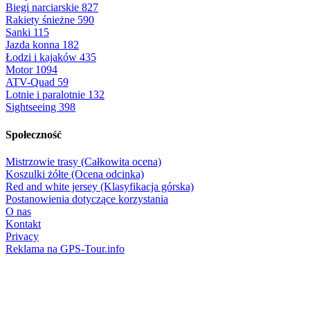
Biegi narciarskie
827
Rakiety śnieżne
590
Sanki
115
Jazda konna
182
Łodzi i kajaków
435
Motor
1094
ATV-Quad
59
Lotnie i paralotnie
132
Sightseeing
398
Społeczność
Mistrzowie trasy (Całkowita ocena)
Koszulki żółte (Ocena odcinka)
Red and white jersey (Klasyfikacja górska)
Postanowienia dotyczące korzystania
O nas
Kontakt
Privacy
Reklama na GPS-Tour.info