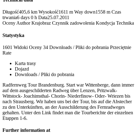
Długość
405,6 km
Wysokość
1611 m
Way down
1558 m
Czas
trwania
6 days 0 h
Data
25.07.2011
Oceny
Author
Krajobraz
Czynnik zadowolenia
Kondycja
Technika
Statystyka
1601 Widoki
Oceny
34 Downloads / Pliki do pobrania
Przeciętnie
Rate
Karta trasy
Dojazd
Downloads / Pliki do pobrania
Radfernweg Tour Brandenburg. Start war Wittenberge, dann immer
auf dem ausgeschilderten Radweg über Lenzen, Pritzwalk-
Wittstock- Joachimsthal- Chorin- Niederfinow- Oder- Wriezen bis
nach Strausberg. Wir haben uns bei der Tour, bis auf die Abstecher
zu den Unterkünften, an der Ausschilderung des Fernradweges
gehalten. Unter den Link findet man die Tourberichte der einzelnen
Etappen 1-6.
Further information at