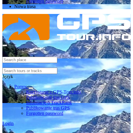
Forgotten password
Nowa trasa
Select location
Język
Pomoc
Korzystanie z GPS-Tour.info
Publikowanie tras GPS
Informacje o TrackRank
Publikowanie tras GPS
Forgotten password
Login