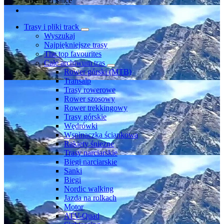
Member since
Trasy i pliki track
Wyszukaj
Najpiękniejsze trasy
The top favourites
Całe archiwum tras
Rower górski (MTB)
Transalp
Trasy rowerowe
Rower szosowy
Rower trekkingowy
Trasy górskie
Wędrówki
Wspinaczka ściankowa
Rakiety śnieżne
Trasy narciarskie
Biegi narciarskie
Sanki
Biegi
Nordic walking
Jazda na rolkach
Motor
ATV-Quad