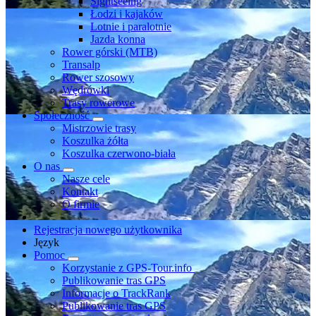
Sightseeing
Łodzi i kajaków
Lotnie i paralotnie
Jazda konna
Rower górski (MTB)
Transalp
Rower szosowy
Wędrówki
Trasy rowerowe
Społeczność
Mistrzowie trasy
Koszulka żółta
Koszulka czerwono-biała
O nas
Nasze cele
Kontakt
O firmie
Rejestracja nowego użytkownika
Język
Pomoc
Korzystanie z GPS-Tour.info
Publikowanie tras GPS
Informacje o TrackRank
Publikowanie tras GPS