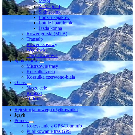
Motor
ATV-Quad
Sightseeing
Łodzi i kajaków
Lotnie i paralotnie
Jazda konna
Rower górski (MTB)
Transalp
Rower szosowy
Wędrówki
Trasy rowerowe
Społeczność
Mistrzowie trasy
Koszulka żółta
Koszulka czerwono-biała
O nas
Nasze cele
Kontakt
O firmie
Rejestracja nowego użytkownika
Język
Pomoc
Korzystanie z GPS-Tour.info
Publikowanie tras GPS