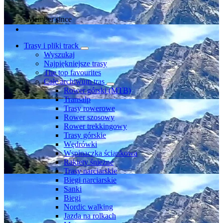
Member since
Trasy i pliki track
Wyszukaj
Najpiękniejsze trasy
The top favourites
Całe archiwum tras
Rower górski (MTB)
Transalp
Trasy rowerowe
Rower szosowy
Rower trekkingowy
Trasy górskie
Wędrówki
Wspinaczka ściankowa
Rakiety śnieżne
Trasy narciarskie
Biegi narciarskie
Sanki
Biegi
Nordic walking
Jazda na rolkach