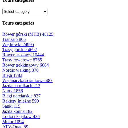
Tours categories
Tours categories
Rower górski (MTB)
48125
Transalp
865
Wędrówki
24995
Trasy górskie
4692
Rower szosowy
10444
Trasy rowerowe
8765
Rower trekkingowy
6084
Nordic walking
370
Biegi
1783
Wspinaczka ściankowa
487
Jazda na rolkach
213
Narty
1856
Biegi narciarskie
827
Rakiety śnieżne
590
Sanki
115
Jazda konna
182
Łodzi i kajaków
435
Motor
1094
ATV-Quad
59