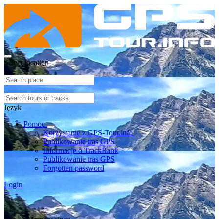
Select location
Język
Pomoc
Korzystanie z GPS-Tour.info
Publikowanie tras GPS
Informacje o TrackRank
Publikowanie tras GPS
Forgotten password
Login