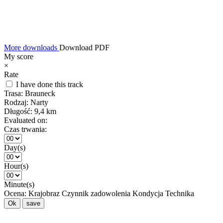
More downloads
Download PDF
My score
×
Rate
I have done this track
Trasa:
Brauneck
Rodzaj:
Narty
Długość:
9,4 km
Evaluated on:
Czas trwania:
Day(s)
Hour(s)
Minute(s)
Ocena:
Krajobraz
Czynnik zadowolenia
Kondycja
Technika
Ok
save