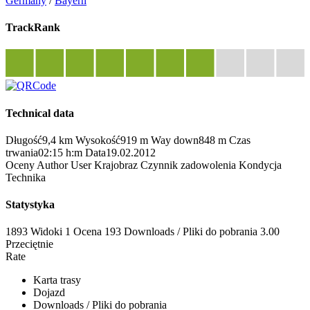
Germany
/
Bayern
TrackRank
Technical data
Długość
9,4 km
Wysokość
919 m
Way down
848 m
Czas
trwania
02:15 h:m
Data
19.02.2012
Oceny
Author
User
Krajobraz
Czynnik zadowolenia
Kondycja
Technika
Statystyka
1893 Widoki
1
Ocena
193 Downloads / Pliki do pobrania
3.00
Przeciętnie
Rate
Karta trasy
Dojazd
Downloads / Pliki do pobrania