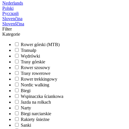
Nederlands
Polski
Русский
Slovenčina
Slovenščina
Filter
Kategorie
Rower górski (MTB)
Transalp
Wędrówki
Trasy górskie
Rower szosowy
Trasy rowerowe
Rower trekkingowy
Nordic walking
Biegi
Wspinaczka ściankowa
Jazda na rolkach
Narty
Biegi narciarskie
Rakiety śnieżne
Sanki