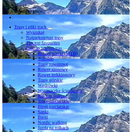
Member since
Trasy i pliki track
Wyszukaj
Najpiękniejsze trasy
The top favourites
Całe archiwum tras
Rower górski (MTB)
Transalp
Trasy rowerowe
Rower szosowy
Rower trekkingowy
Trasy górskie
Wędrówki
Wspinaczka ściankowa
Rakiety śnieżne
Trasy narciarskie
Biegi narciarskie
Sanki
Biegi
Nordic walking
Jazda na rolkach