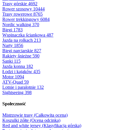
Trasy górskie
4692
Rower szosowy
10444
Trasy rowerowe
8765
Rower trekkingowy
6084
Nordic walking
370
Biegi
1783
Wspinaczka ściankowa
487
Jazda na rolkach
213
Narty
1856
Biegi narciarskie
827
Rakiety śnieżne
590
Sanki
115
Jazda konna
182
Łodzi i kajaków
435
Motor
1094
ATV-Quad
59
Lotnie i paralotnie
132
Sightseeing
398
Społeczność
Mistrzowie trasy (Całkowita ocena)
Koszulki żółte (Ocena odcinka)
Red and white jersey (Klasyfikacja górska)