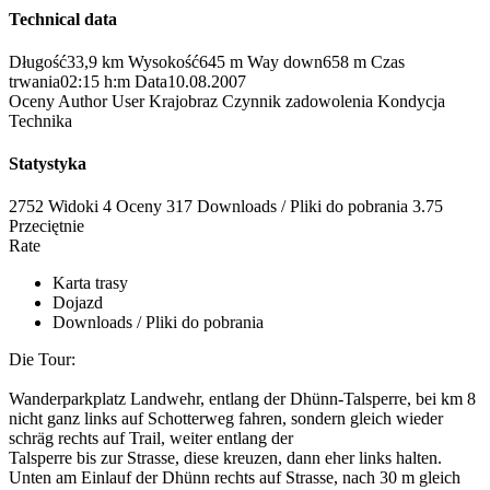
Technical data
Długość
33,9 km
Wysokość
645 m
Way down
658 m
Czas
trwania
02:15 h:m
Data
10.08.2007
Oceny
Author
User
Krajobraz
Czynnik zadowolenia
Kondycja
Technika
Statystyka
2752 Widoki
4
Oceny
317 Downloads / Pliki do pobrania
3.75
Przeciętnie
Rate
Karta trasy
Dojazd
Downloads / Pliki do pobrania
Die Tour:
Wanderparkplatz Landwehr, entlang der Dhünn-Talsperre, bei km 8
nicht ganz links auf Schotterweg fahren, sondern gleich wieder
schräg rechts auf Trail, weiter entlang der
Talsperre bis zur Strasse, diese kreuzen, dann eher links halten.
Unten am Einlauf der Dhünn rechts auf Strasse, nach 30 m gleich