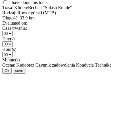
I have done this track
Trasa:
Kürten/Bechen "Splash Runde"
Rodzaj:
Rower górski (MTB)
Długość:
33,9 km
Evaluated on:
Czas trwania:
Day(s)
Hour(s)
Minute(s)
Ocena:
Krajobraz
Czynnik zadowolenia
Kondycja
Technika
Ok
save