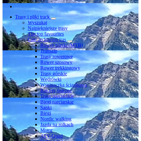
Member since
Trasy i pliki track
Wyszukaj
Najpiękniejsze trasy
The top favourites
Całe archiwum tras
Rower górski (MTB)
Transalp
Trasy rowerowe
Rower szosowy
Rower trekkingowy
Trasy górskie
Wędrówki
Wspinaczka ściankowa
Rakiety śnieżne
Trasy narciarskie
Biegi narciarskie
Sanki
Biegi
Nordic walking
Jazda na rolkach
Motor
ATV-Quad