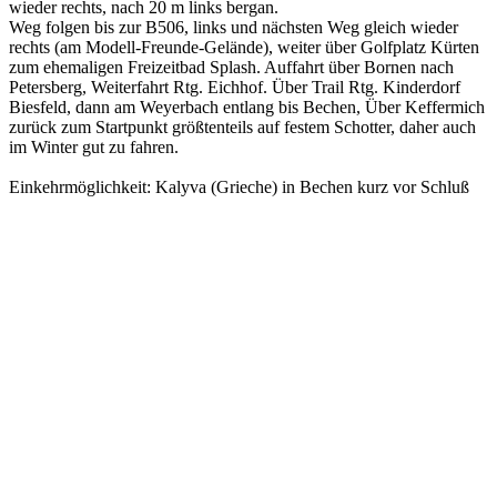
wieder rechts, nach 20 m links bergan.
Weg folgen bis zur B506, links und nächsten Weg gleich wieder
rechts (am Modell-Freunde-Gelände), weiter über Golfplatz Kürten
zum ehemaligen Freizeitbad Splash. Auffahrt über Bornen nach
Petersberg, Weiterfahrt Rtg. Eichhof. Über Trail Rtg. Kinderdorf
Biesfeld, dann am Weyerbach entlang bis Bechen, Über Keffermich
zurück zum Startpunkt größtenteils auf festem Schotter, daher auch
im Winter gut zu fahren.
Einkehrmöglichkeit: Kalyva (Grieche) in Bechen kurz vor Schluß