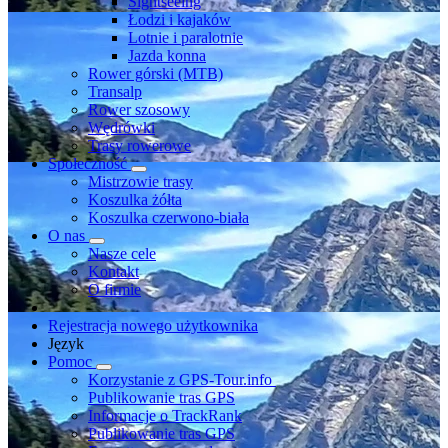
Sightseeing
Łodzi i kajaków
Lotnie i paralotnie
Jazda konna
Rower górski (MTB)
Transalp
Rower szosowy
Wędrówki
Trasy rowerowe
Społeczność
Mistrzowie trasy
Koszulka żółta
Koszulka czerwono-biała
O nas
Nasze cele
Kontakt
O firmie
Rejestracja nowego użytkownika
Język
Pomoc
Korzystanie z GPS-Tour.info
Publikowanie tras GPS
Informacje o TrackRank
Publikowanie tras GPS