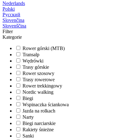
Nederlands
Polski
Русский
Slovenčina
Slovenščina
Filter
Kategorie
Rower górski (MTB)
Transalp
Wędrówki
Trasy górskie
Rower szosowy
Trasy rowerowe
Rower trekkingowy
Nordic walking
Biegi
Wspinaczka ściankowa
Jazda na rolkach
Narty
Biegi narciarskie
Rakiety śnieżne
Sanki