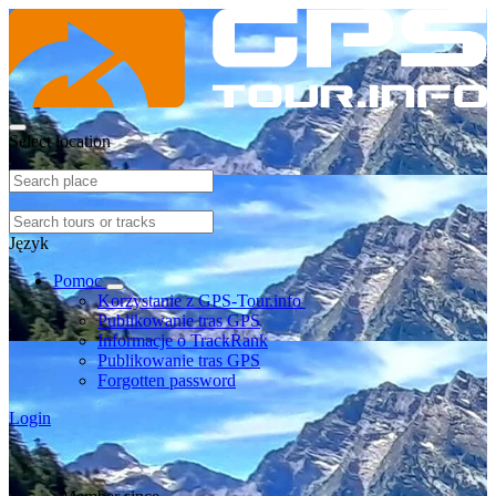
Select location
Język
Pomoc
Korzystanie z GPS-Tour.info
Publikowanie tras GPS
Informacje o TrackRank
Publikowanie tras GPS
Forgotten password
Login