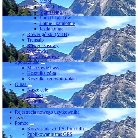
Motor
ATV-Quad
Sightseeing
Łodzi i kajaków
Lotnie i paralotnie
Jazda konna
Rower górski (MTB)
Transalp
Rower szosowy
Wędrówki
Trasy rowerowe
Społeczność
Mistrzowie trasy
Koszulka żółta
Koszulka czerwono-biała
O nas
Nasze cele
Kontakt
O firmie
Rejestracja nowego użytkownika
Język
Pomoc
Korzystanie z GPS-Tour.info
Publikowanie tras GPS