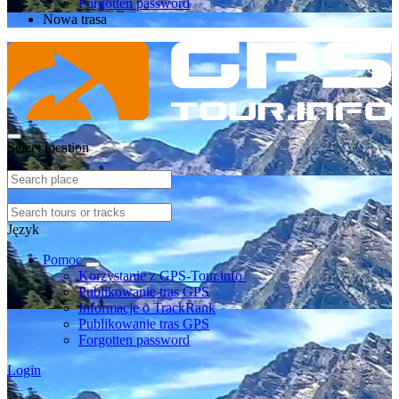
Forgotten password
Nowa trasa
Select location
Język
Pomoc
Korzystanie z GPS-Tour.info
Publikowanie tras GPS
Informacje o TrackRank
Publikowanie tras GPS
Forgotten password
Login