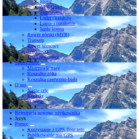
Motor
ATV-Quad
Sightseeing
Łodzi i kajaków
Lotnie i paralotnie
Jazda konna
Rower górski (MTB)
Transalp
Rower szosowy
Wędrówki
Trasy rowerowe
Społeczność
Mistrzowie trasy
Koszulka żółta
Koszulka czerwono-biała
O nas
Nasze cele
Kontakt
O firmie
Rejestracja nowego użytkownika
Język
Pomoc
Korzystanie z GPS-Tour.info
Publikowanie tras GPS