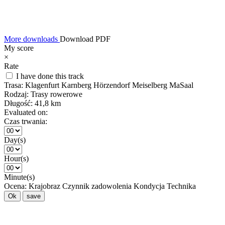
More downloads
Download PDF
My score
×
Rate
I have done this track
Trasa:
Klagenfurt Karnberg Hörzendorf Meiselberg MaSaal
Rodzaj:
Trasy rowerowe
Długość:
41,8 km
Evaluated on:
Czas trwania:
Day(s)
Hour(s)
Minute(s)
Ocena:
Krajobraz
Czynnik zadowolenia
Kondycja
Technika
Ok
save