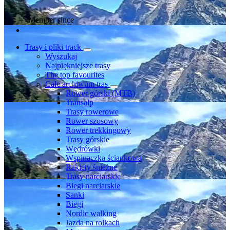
Member since
Trasy i pliki track
Wyszukaj
Najpiękniejsze trasy
The top favourites
Całe archiwum tras
Rower górski (MTB)
Transalp
Trasy rowerowe
Rower szosowy
Rower trekkingowy
Trasy górskie
Wędrówki
Wspinaczka ściankowa
Rakiety śnieżne
Trasy narciarskie
Biegi narciarskie
Sanki
Biegi
Nordic walking
Jazda na rolkach