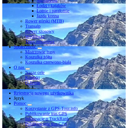
Sightseeing
Łodzi i kajaków
Lotnie i paralotnie
Jazda konna
Rower górski (MTB)
Transalp
Rower szosowy
Wędrówki
Trasy rowerowe
Społeczność
Mistrzowie trasy
Koszulka żółta
Koszulka czerwono-biała
O nas
Nasze cele
Kontakt
O firmie
Rejestracja nowego użytkownika
Język
Pomoc
Korzystanie z GPS-Tour.info
Publikowanie tras GPS
Informacje o TrackRank
Publikowanie tras GPS