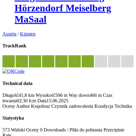
Hörzendorf Meiselberg
MaSaal
Austria
/
Kärnten
TrackRank
Technical data
Długość
41,8 km
Wysokość
506 m
Way down
466 m
Czas
trwania
02:30 h:m
Data
15.06.2025
Oceny
Author
Krajobraz
Czynnik zadowolenia
Kondycja
Technika
Statystyka
573 Widoki
Oceny
0 Downloads / Pliki do pobrania
Przeciętnie
Rate