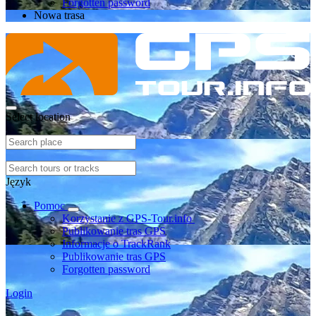
Forgotten password
Nowa trasa
Select location
Język
Pomoc
Korzystanie z GPS-Tour.info
Publikowanie tras GPS
Informacje o TrackRank
Publikowanie tras GPS
Forgotten password
Login