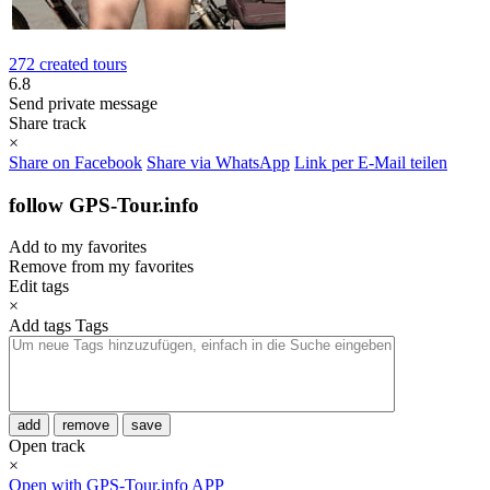
272 created tours
6.8
Send private message
Share track
×
Share on Facebook
Share via WhatsApp
Link per E-Mail teilen
follow GPS-Tour.info
Add to my favorites
Remove from my favorites
Edit tags
×
Add tags
Tags
add
remove
save
Open track
×
Open with GPS-Tour.info APP