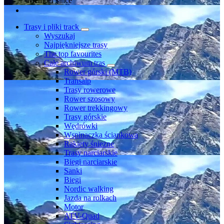
Member since
Trasy i pliki track
Wyszukaj
Najpiękniejsze trasy
The top favourites
Całe archiwum tras
Rower górski (MTB)
Transalp
Trasy rowerowe
Rower szosowy
Rower trekkingowy
Trasy górskie
Wędrówki
Wspinaczka ściankowa
Rakiety śnieżne
Trasy narciarskie
Biegi narciarskie
Sanki
Biegi
Nordic walking
Jazda na rolkach
Motor
ATV-Quad