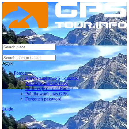
Select location
Język
Pomoc
Korzystanie z GPS-Tour.info
Publikowanie tras GPS
Informacje o TrackRank
Publikowanie tras GPS
Forgotten password
Login