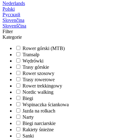
Nederlands
Polski
Русский
Slovenčina
Slovenščina
Filter
Kategorie
Rower górski (MTB)
Transalp
Wędrówki
Trasy górskie
Rower szosowy
Trasy rowerowe
Rower trekkingowy
Nordic walking
Biegi
Wspinaczka ściankowa
Jazda na rolkach
Narty
Biegi narciarskie
Rakiety śnieżne
Sanki