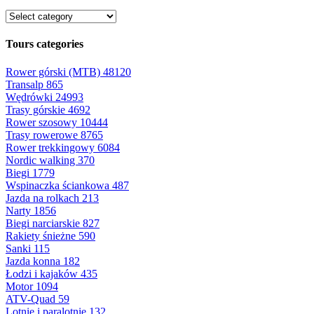
Tours categories
Rower górski (MTB)
48120
Transalp
865
Wędrówki
24993
Trasy górskie
4692
Rower szosowy
10444
Trasy rowerowe
8765
Rower trekkingowy
6084
Nordic walking
370
Biegi
1779
Wspinaczka ściankowa
487
Jazda na rolkach
213
Narty
1856
Biegi narciarskie
827
Rakiety śnieżne
590
Sanki
115
Jazda konna
182
Łodzi i kajaków
435
Motor
1094
ATV-Quad
59
Lotnie i paralotnie
132