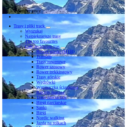
Member since
Trasy i pliki track
Wyszukaj
Najpiękniejsze trasy
The top favourites
Całe archiwum tras
Rower górski (MTB)
Transalp
Trasy rowerowe
Rower szosowy
Rower trekkingowy
Trasy górskie
Wędrówki
Wspinaczka ściankowa
Rakiety śnieżne
Trasy narciarskie
Biegi narciarskie
Sanki
Biegi
Nordic walking
Jazda na rolkach