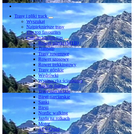
Member since
Trasy i pliki track
Wyszukaj
Najpiękniejsze trasy
The top favourites
Całe archiwum tras
Rower górski (MTB)
Transalp
Trasy rowerowe
Rower szosowy
Rower trekkingowy
Trasy górskie
Wędrówki
Wspinaczka ściankowa
Rakiety śnieżne
Trasy narciarskie
Biegi narciarskie
Sanki
Biegi
Nordic walking
Jazda na rolkach
Motor
ATV-Quad