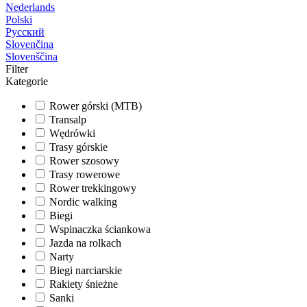
Nederlands
Polski
Русский
Slovenčina
Slovenščina
Filter
Kategorie
Rower górski (MTB)
Transalp
Wędrówki
Trasy górskie
Rower szosowy
Trasy rowerowe
Rower trekkingowy
Nordic walking
Biegi
Wspinaczka ściankowa
Jazda na rolkach
Narty
Biegi narciarskie
Rakiety śnieżne
Sanki