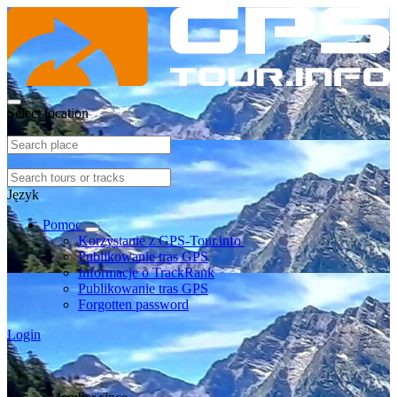
Select location
Język
Pomoc
Korzystanie z GPS-Tour.info
Publikowanie tras GPS
Informacje o TrackRank
Publikowanie tras GPS
Forgotten password
Login