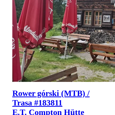
Rower górski (MTB) /
Trasa #183811
E.T. Compton Hütte