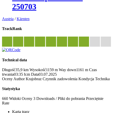
250703
Austria
/
Kärnten
TrackRank
Technical data
Długość
35,9 km
Wysokość
1159 m
Way down
1161 m
Czas
trwania
03:35 h:m
Data
03.07.2025
Oceny
Author
Krajobraz
Czynnik zadowolenia
Kondycja
Technika
Statystyka
660 Widoki
Oceny
3 Downloads / Pliki do pobrania
Przeciętnie
Rate
Karta trasy