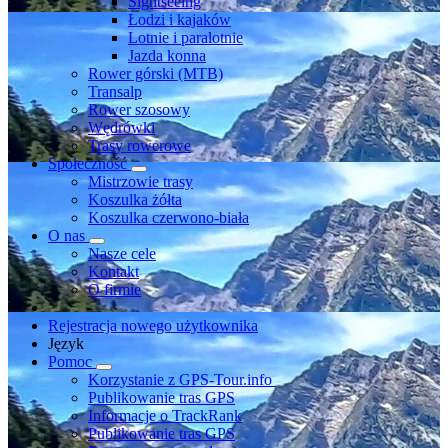
Sightseeing
Łodzi i kajaków
Lotnie i paralotnie
Jazda konna
Rower górski (MTB)
Transalp
Rower szosowy
Wędrówki
Trasy rowerowe
Społeczność
Mistrzowie trasy
Koszulka żółta
Koszulka czerwono-biała
O nas
Nasze cele
Kontakt
O firmie
Rejestracja nowego użytkownika
Język
Pomoc
Korzystanie z GPS-Tour.info
Publikowanie tras GPS
Informacje o TrackRank
Publikowanie tras GPS