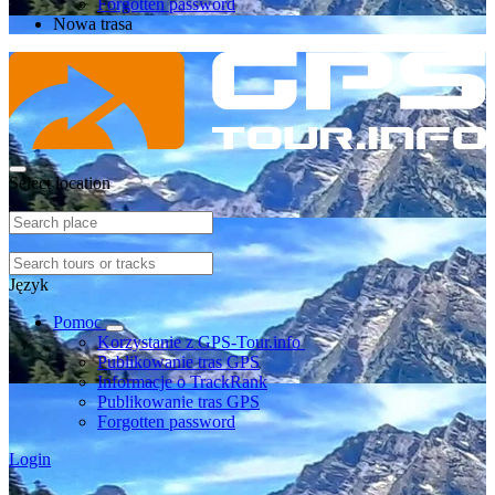
Forgotten password
Nowa trasa
Select location
Język
Pomoc
Korzystanie z GPS-Tour.info
Publikowanie tras GPS
Informacje o TrackRank
Publikowanie tras GPS
Forgotten password
Login