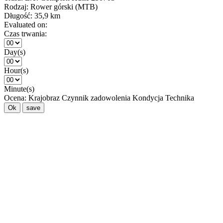
Rodzaj:
Rower górski (MTB)
Długość:
35,9 km
Evaluated on:
Czas trwania:
Day(s)
Hour(s)
Minute(s)
Ocena:
Krajobraz
Czynnik zadowolenia
Kondycja
Technika
Ok
save