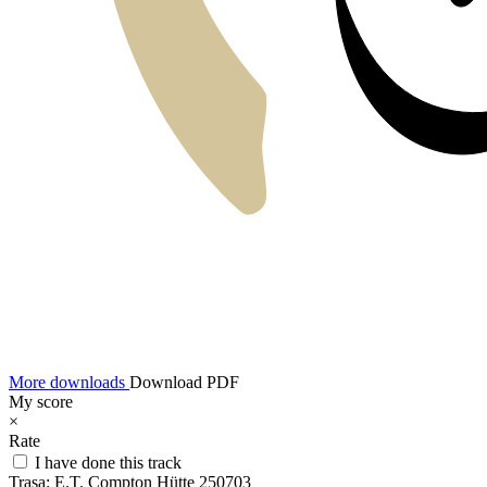
More downloads
Download PDF
My score
×
Rate
I have done this track
Trasa:
E.T. Compton Hütte 250703