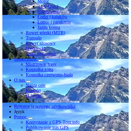
Motor
ATV-Quad
Sightseeing
Łodzi i kajaków
Lotnie i paralotnie
Jazda konna
Rower górski (MTB)
Transalp
Rower szosowy
Wędrówki
Trasy rowerowe
Społeczność
Mistrzowie trasy
Koszulka żółta
Koszulka czerwono-biała
O nas
Nasze cele
Kontakt
O firmie
Rejestracja nowego użytkownika
Język
Pomoc
Korzystanie z GPS-Tour.info
Publikowanie tras GPS