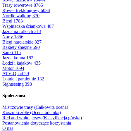
Trasy rowerowe
8765
Rower trekkingowy
6084
Nordic walking
370
Biegi
1783
Wspinaczka ściankowa
487
Jazda na rolkach
213
Narty
1856
Biegi narciarskie
827
Rakiety śnieżne
590
Sanki
115
Jazda konna
182
Łodzi i kajaków
435
Motor
1094
ATV-Quad
59
Lotnie i paralotnie
132
Sightseeing
398
Społeczność
Mistrzowie trasy (Całkowita ocena)
Koszulki żółte (Ocena odcinka)
Red and white jersey (Klasyfikacja górska)
Postanowienia dotyczące korzystania
O nas