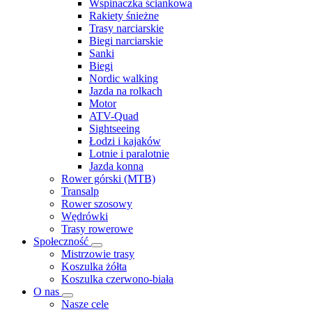
Wspinaczka ściankowa
Rakiety śnieżne
Trasy narciarskie
Biegi narciarskie
Sanki
Biegi
Nordic walking
Jazda na rolkach
Motor
ATV-Quad
Sightseeing
Łodzi i kajaków
Lotnie i paralotnie
Jazda konna
Rower górski (MTB)
Transalp
Rower szosowy
Wędrówki
Trasy rowerowe
Społeczność
Mistrzowie trasy
Koszulka żółta
Koszulka czerwono-biała
O nas
Nasze cele