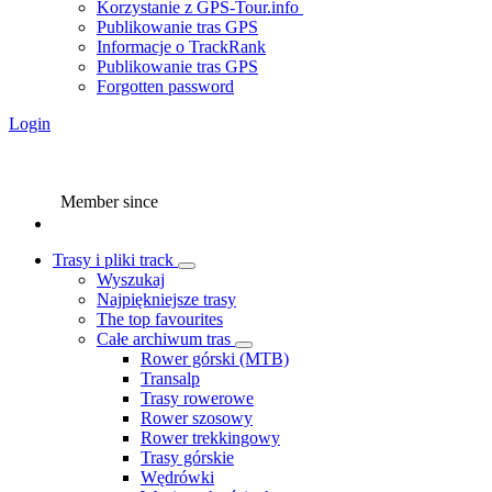
Korzystanie z GPS-Tour.info
Publikowanie tras GPS
Informacje o TrackRank
Publikowanie tras GPS
Forgotten password
Login
Member since
Trasy i pliki track
Wyszukaj
Najpiękniejsze trasy
The top favourites
Całe archiwum tras
Rower górski (MTB)
Transalp
Trasy rowerowe
Rower szosowy
Rower trekkingowy
Trasy górskie
Wędrówki