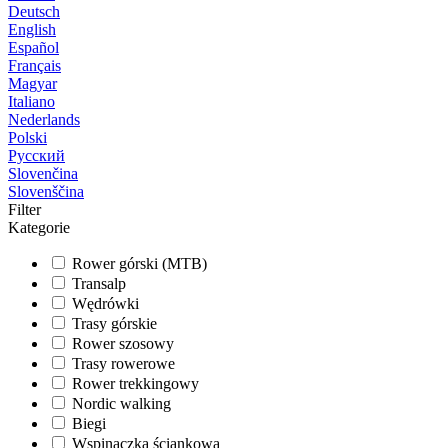
Deutsch
English
Español
Français
Magyar
Italiano
Nederlands
Polski
Русский
Slovenčina
Slovenščina
Filter
Kategorie
Rower górski (MTB)
Transalp
Wędrówki
Trasy górskie
Rower szosowy
Trasy rowerowe
Rower trekkingowy
Nordic walking
Biegi
Wspinaczka ściankowa