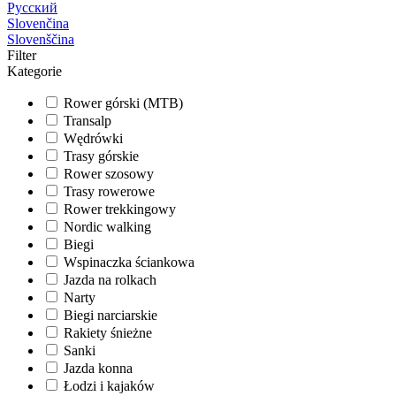
Русский
Slovenčina
Slovenščina
Filter
Kategorie
Rower górski (MTB)
Transalp
Wędrówki
Trasy górskie
Rower szosowy
Trasy rowerowe
Rower trekkingowy
Nordic walking
Biegi
Wspinaczka ściankowa
Jazda na rolkach
Narty
Biegi narciarskie
Rakiety śnieżne
Sanki
Jazda konna
Łodzi i kajaków