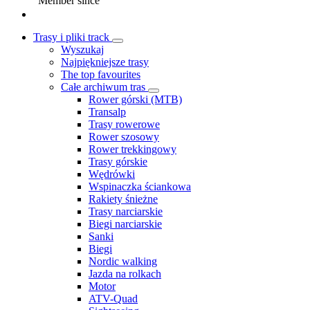
Member since
Trasy i pliki track
Wyszukaj
Najpiękniejsze trasy
The top favourites
Całe archiwum tras
Rower górski (MTB)
Transalp
Trasy rowerowe
Rower szosowy
Rower trekkingowy
Trasy górskie
Wędrówki
Wspinaczka ściankowa
Rakiety śnieżne
Trasy narciarskie
Biegi narciarskie
Sanki
Biegi
Nordic walking
Jazda na rolkach
Motor
ATV-Quad