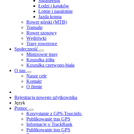
Sightseeing
Łodzi i kajaków
Lotnie i paralotnie
Jazda konna
Rower górski (MTB)
Transalp
Rower szosowy
Wędrówki
Trasy rowerowe
Społeczność
Mistrzowie trasy
Koszulka żółta
Koszulka czerwono-biała
O nas
Nasze cele
Kontakt
O firmie
Rejestracja nowego użytkownika
Język
Pomoc
Korzystanie z GPS-Tour.info
Publikowanie tras GPS
Informacje o TrackRank
Publikowanie tras GPS