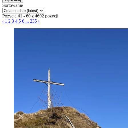
Sortowanie
Pozycja 41 - 60 z 4692 pozycji
‹
1
2
3
4
5
6
...
235
›