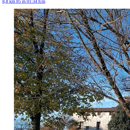
8,8 km
85 m
01:34 h:m