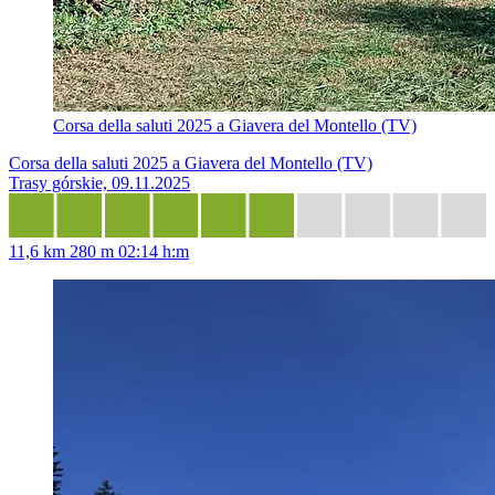
Corsa della saluti 2025 a Giavera del Montello (TV)
Corsa della saluti 2025 a Giavera del Montello (TV)
Trasy górskie, 09.11.2025
11,6 km
280 m
02:14 h:m