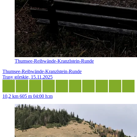
Thumsee-Reibwände-Kranzlstein-Runde
Thumsee-Reibwände-Kranzlstein-Runde
Trasy górskie, 15.11.2025
10,2 km
605 m
04:00 h:m