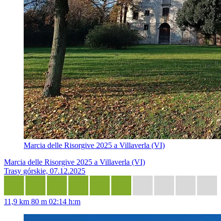
Marcia delle Risorgive 2025 a Villaverla (VI)
Marcia delle Risorgive 2025 a Villaverla (VI)
Trasy górskie, 07.12.2025
11,9 km
80 m
02:14 h:m