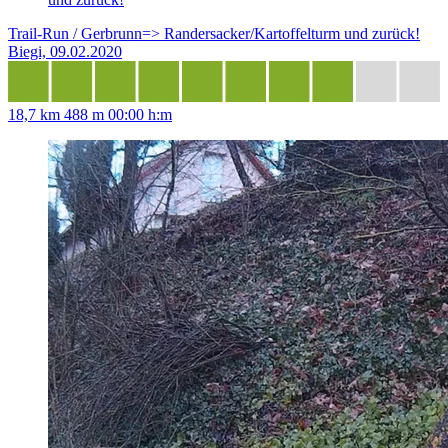
Trail-Run / Gerbrunn=> Randersacker/Kartoffelturm und zurück!
Biegi, 09.02.2020
18,7 km
488 m
00:00 h:m