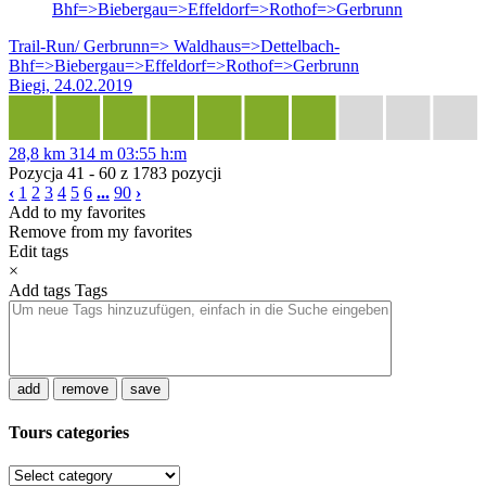
Bhf=>Biebergau=>Effeldorf=>Rothof=>Gerbrunn
Trail-Run/ Gerbrunn=> Waldhaus=>Dettelbach-
Bhf=>Biebergau=>Effeldorf=>Rothof=>Gerbrunn
Biegi, 24.02.2019
28,8 km
314 m
03:55 h:m
Pozycja 41 - 60 z 1783 pozycji
‹
1
2
3
4
5
6
...
90
›
Add to my favorites
Remove from my favorites
Edit tags
×
Add tags
Tags
add
remove
save
Tours categories