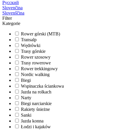
Русский
Slovenčina
Slovenščina
Filter
Kategorie
Rower górski (MTB)
Transalp
Wędrówki
Trasy górskie
Rower szosowy
Trasy rowerowe
Rower trekkingowy
Nordic walking
Biegi
Wspinaczka ściankowa
Jazda na rolkach
Narty
Biegi narciarskie
Rakiety śnieżne
Sanki
Jazda konna
Łodzi i kajaków