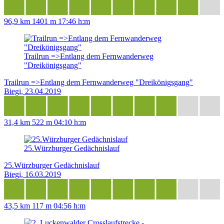
96,9 km
1401 m
17:46 h:m
Trailrun =>Entlang dem Fernwanderweg
"Dreikönigsgang"
Trailrun =>Entlang dem Fernwanderweg "Dreikönigsgang"
Biegi, 23.04.2019
31,4 km
522 m
04:10 h:m
25.Würzburger Gedächnislauf
25.Würzburger Gedächnislauf
Biegi, 16.03.2019
43,5 km
117 m
04:56 h:m