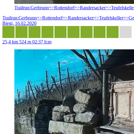
Trailrun:Gerbrunn=>Rottendorf=>Randersacker=>Teufelskell
Trailrun:Gerbrunn=>Rottendorf=>Randersacker=>Teufelskeller=>Ge
Biegi, 16.02.2020
25,4 km
524 m
02:37 h:m