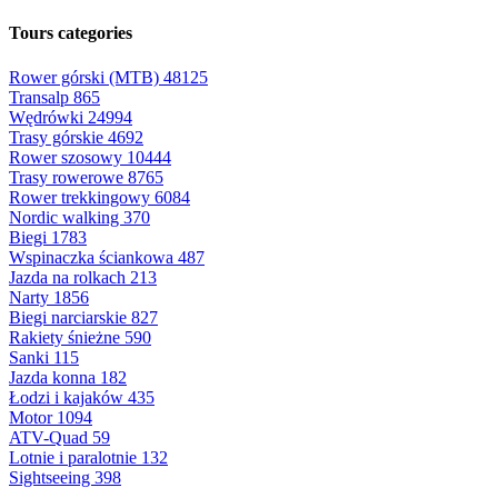
Tours categories
Rower górski (MTB)
48125
Transalp
865
Wędrówki
24994
Trasy górskie
4692
Rower szosowy
10444
Trasy rowerowe
8765
Rower trekkingowy
6084
Nordic walking
370
Biegi
1783
Wspinaczka ściankowa
487
Jazda na rolkach
213
Narty
1856
Biegi narciarskie
827
Rakiety śnieżne
590
Sanki
115
Jazda konna
182
Łodzi i kajaków
435
Motor
1094
ATV-Quad
59
Lotnie i paralotnie
132
Sightseeing
398