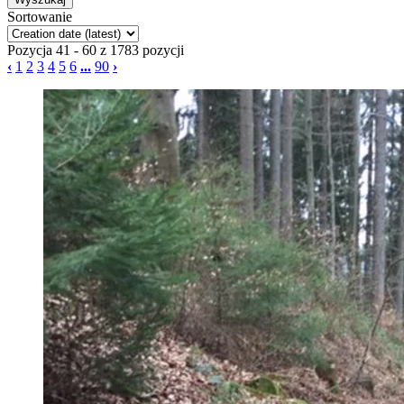
Sortowanie
Pozycja 41 - 60 z 1783 pozycji
‹
1
2
3
4
5
6
...
90
›