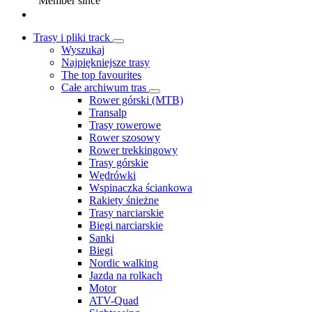
Member since
Trasy i pliki track
Wyszukaj
Najpiękniejsze trasy
The top favourites
Całe archiwum tras
Rower górski (MTB)
Transalp
Trasy rowerowe
Rower szosowy
Rower trekkingowy
Trasy górskie
Wędrówki
Wspinaczka ściankowa
Rakiety śnieżne
Trasy narciarskie
Biegi narciarskie
Sanki
Biegi
Nordic walking
Jazda na rolkach
Motor
ATV-Quad