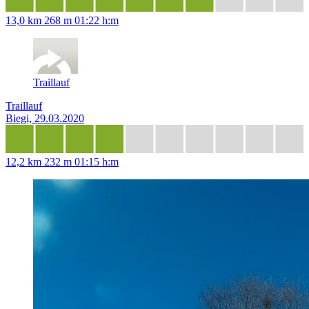
13,0 km
268 m
01:22 h:m
Traillauf
Traillauf
Biegi, 29.03.2020
12,2 km
232 m
01:15 h:m