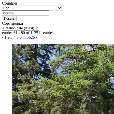
Countries
Сортировка
entries 61 - 80 of 112511 entries
‹
1
2
3
4
5
6
...
5626
›