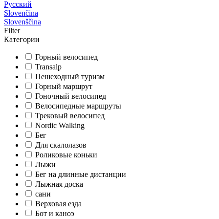
Русский
Slovenčina
Slovenščina
Filter
Категории
Горный велосипед
Transalp
Пешеходный туризм
Горный маршрут
Гоночный велосипед
Велосипедные маршруты
Трековый велосипед
Nordic Walking
Бег
Для скалолазов
Роликовые коньки
Лыжи
Бег на длинные дистанции
Лыжная доска
сани
Верховая езда
Бот и каноэ