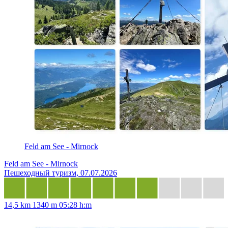
Feld am See - Mirnock
Feld am See - Mirnock
Пешеходный туризм, 07.07.2026
14,5 km
1340 m
05:28 h:m