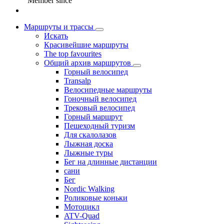
Member since
Маршруты и трассы
Искать
Красивейшие маршруты
The top favourites
Общий архив маршрутов
Горный велосипед
Transalp
Велосипедные маршруты
Гоночный велосипед
Трековый велосипед
Горный маршрут
Пешеходный туризм
Для скалолазов
Лыжная доска
Лыжные туры
Бег на длинные дистанции
сани
Бег
Nordic Walking
Роликовые коньки
Мотоцикл
ATV-Quad