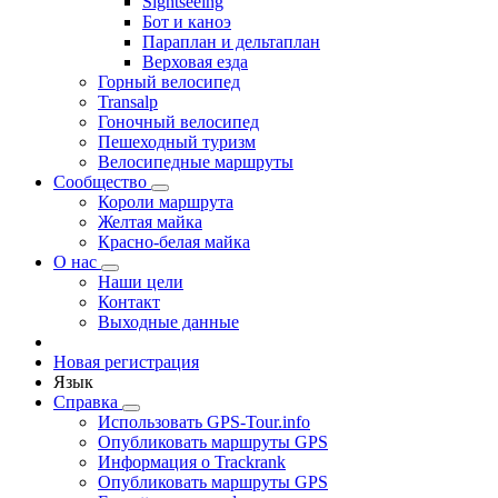
Sightseeing
Бот и каноэ
Параплан и дельтаплан
Верховая езда
Горный велосипед
Transalp
Гоночный велосипед
Пешеходный туризм
Велосипедные маршруты
Сообщество
Короли маршрута
Желтая майка
Красно-белая майка
О нас
Наши цели
Контакт
Выходные данные
Новая регистрация
Язык
Справка
Использовать GPS-Tour.info
Опубликовать маршруты GPS
Информация о Trackrank
Опубликовать маршруты GPS