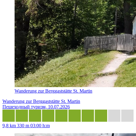
Wanderung zur Berggaststätte St. Martin
Wanderung zur Berggaststätte St. Martin
Пешеходный туризм, 10.07.2026
9,8 km
330 m
03:00 h:m