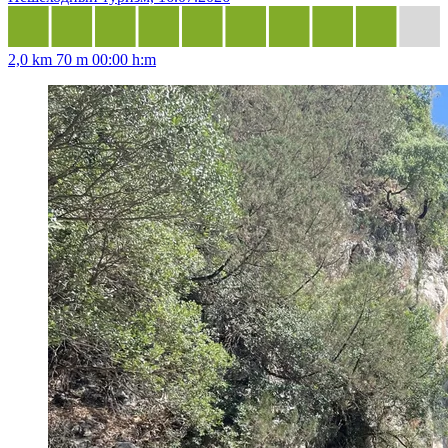
2,0 km
70 m
00:00 h:m