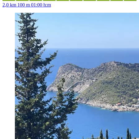
2,0 km
100 m
01:00 h:m