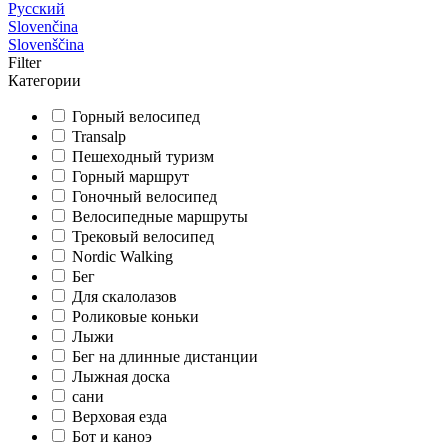
Русский
Slovenčina
Slovenščina
Filter
Категории
Горный велосипед
Transalp
Пешеходный туризм
Горный маршрут
Гоночный велосипед
Велосипедные маршруты
Трековый велосипед
Nordic Walking
Бег
Для скалолазов
Роликовые коньки
Лыжи
Бег на длинные дистанции
Лыжная доска
сани
Верховая езда
Бот и каноэ