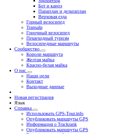
Sightseeing
Бот и каноэ
Параплан и дельтаплан
Верховая езда
Горный велосипед
Transalp
Гоночный велосипед
Пешеходный туризм
Велосипедные маршруты
Сообщество
Короли маршрута
Желтая майка
Красно-белая майка
О нас
Наши цели
Контакт
Выходные данные
Новая регистрация
Язык
Справка
Использовать GPS-Tour.info
Опубликовать маршруты GPS
Информация о Trackrank
Опубликовать маршруты GPS