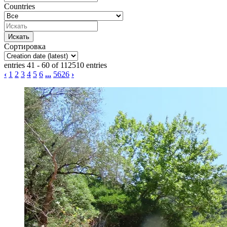
Countries
Сортировка
entries 41 - 60 of 112510 entries
‹
1
2
3
4
5
6
...
5626
›