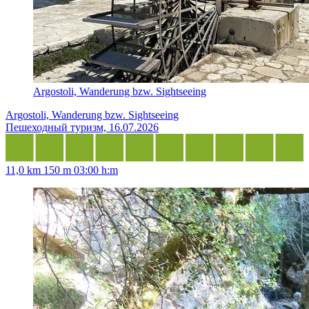
Argostoli, Wanderung bzw. Sightseeing
Argostoli, Wanderung bzw. Sightseeing
Пешеходный туризм, 16.07.2026
11,0 km
150 m
03:00 h:m