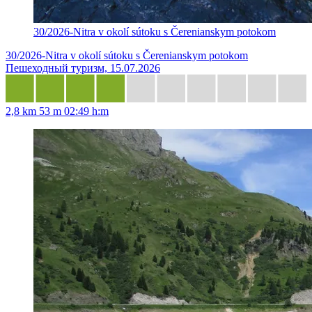
30/2026-Nitra v okolí sútoku s Čerenianskym potokom
30/2026-Nitra v okolí sútoku s Čerenianskym potokom
Пешеходный туризм, 15.07.2026
2,8 km
53 m
02:49 h:m