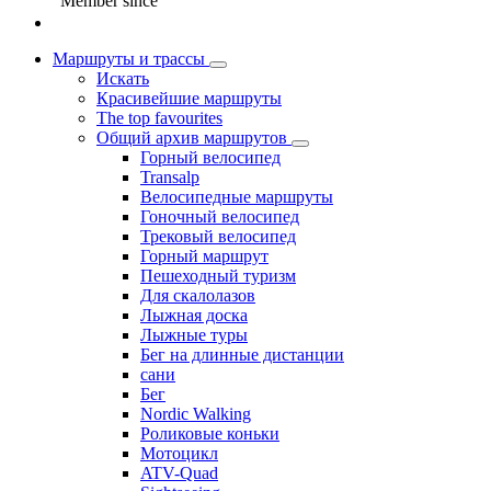
Member since
Маршруты и трассы
Искать
Красивейшие маршруты
The top favourites
Общий архив маршрутов
Горный велосипед
Transalp
Велосипедные маршруты
Гоночный велосипед
Трековый велосипед
Горный маршрут
Пешеходный туризм
Для скалолазов
Лыжная доска
Лыжные туры
Бег на длинные дистанции
сани
Бег
Nordic Walking
Роликовые коньки
Мотоцикл
ATV-Quad