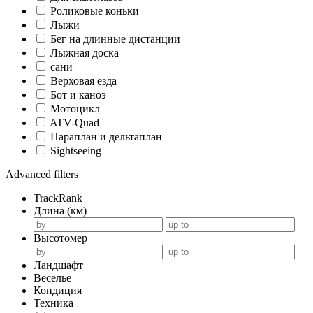
Роликовые коньки
Лыжи
Бег на длинные дистанции
Лыжная доска
сани
Верховая езда
Бот и каноэ
Мотоцикл
ATV-Quad
Параплан и дельтаплан
Sightseeing
Advanced filters
TrackRank
Длина (км)
Высотомер
Ландшафт
Веселье
Кондиция
Техника