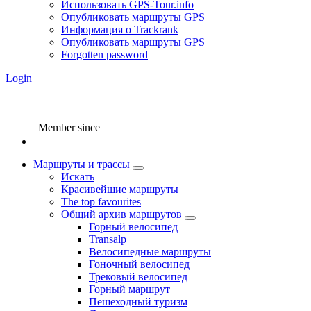
Использовать GPS-Tour.info
Опубликовать маршруты GPS
Информация о Trackrank
Опубликовать маршруты GPS
Forgotten password
Login
Member since
Маршруты и трассы
Искать
Красивейшие маршруты
The top favourites
Общий архив маршрутов
Горный велосипед
Transalp
Велосипедные маршруты
Гоночный велосипед
Трековый велосипед
Горный маршрут
Пешеходный туризм