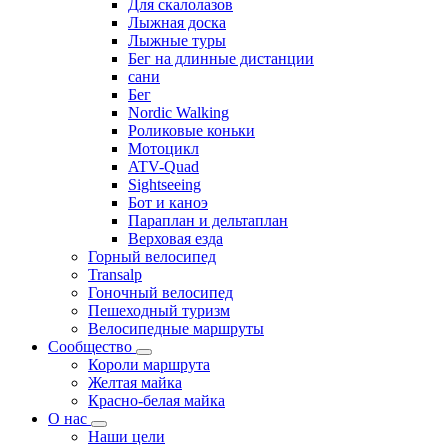
Для скалолазов
Лыжная доска
Лыжные туры
Бег на длинные дистанции
сани
Бег
Nordic Walking
Роликовые коньки
Мотоцикл
ATV-Quad
Sightseeing
Бот и каноэ
Параплан и дельтаплан
Верховая езда
Горный велосипед
Transalp
Гоночный велосипед
Пешеходный туризм
Велосипедные маршруты
Сообщество
Короли маршрута
Желтая майка
Красно-белая майка
О нас
Наши цели