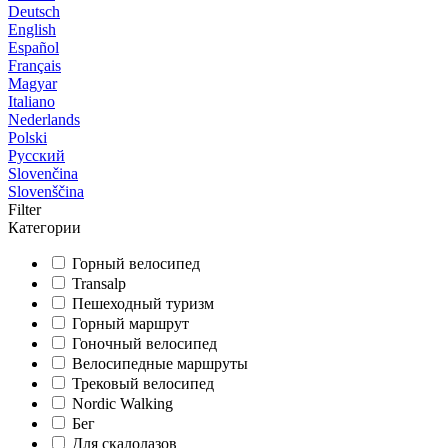
Deutsch
English
Español
Français
Magyar
Italiano
Nederlands
Polski
Русский
Slovenčina
Slovenščina
Filter
Категории
Горный велосипед
Transalp
Пешеходный туризм
Горный маршрут
Гоночный велосипед
Велосипедные маршруты
Трековый велосипед
Nordic Walking
Бег
Для скалолазов