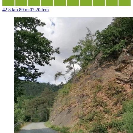
42,8 km
89 m
02:20 h:m