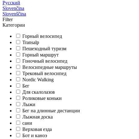
Русский
Slovenčina
Slovenščina
Filter
Категории
Горный велосипед
Transalp
Пешеходный туризм
Горный маршрут
Гоночный велосипед
Велосипедные маршруты
Трековый велосипед
Nordic Walking
Бег
Для скалолазов
Роликовые коньки
Лыжи
Бег на длинные дистанции
Лыжная доска
сани
Верховая езда
Бот и каноэ