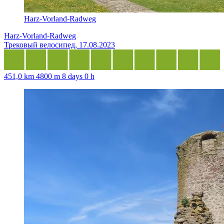
Harz-Vorland-Radweg
Harz-Vorland-Radweg
Трековый велосипед, 17.08.2023
451,0 km
4800 m
8 days 0 h