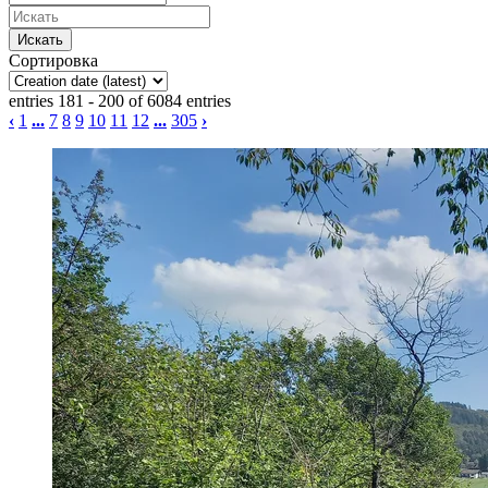
Сортировка
entries 181 - 200 of 6084 entries
‹
1
...
7
8
9
10
11
12
...
305
›