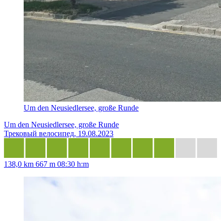
Um den Neusiedlersee, große Runde
Um den Neusiedlersee, große Runde
Трековый велосипед, 19.08.2023
138,0 km
667 m
08:30 h:m