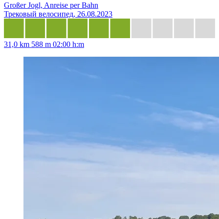
Großer Jogl, Anreise per Bahn
Трековый велосипед, 26.08.2023
31,0 km
588 m
02:00 h:m