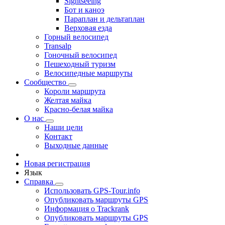
Sightseeing
Бот и каноэ
Параплан и дельтаплан
Верховая езда
Горный велосипед
Transalp
Гоночный велосипед
Пешеходный туризм
Велосипедные маршруты
Сообщество
Короли маршрута
Желтая майка
Красно-белая майка
О нас
Наши цели
Контакт
Выходные данные
Новая регистрация
Язык
Справка
Использовать GPS-Tour.info
Опубликовать маршруты GPS
Информация о Trackrank
Опубликовать маршруты GPS