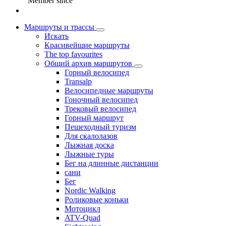
Member since
Маршруты и трассы
Искать
Красивейшие маршруты
The top favourites
Общий архив маршрутов
Горный велосипед
Transalp
Велосипедные маршруты
Гоночный велосипед
Трековый велосипед
Горный маршрут
Пешеходный туризм
Для скалолазов
Лыжная доска
Лыжные туры
Бег на длинные дистанции
сани
Бег
Nordic Walking
Роликовые коньки
Мотоцикл
ATV-Quad