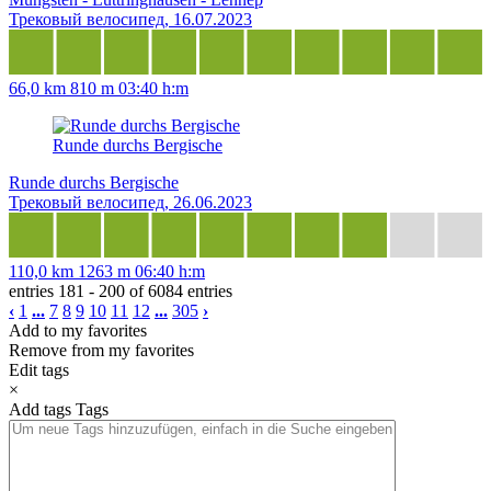
Трековый велосипед, 16.07.2023
66,0 km
810 m
03:40 h:m
Runde durchs Bergische
Runde durchs Bergische
Трековый велосипед, 26.06.2023
110,0 km
1263 m
06:40 h:m
entries 181 - 200 of 6084 entries
‹
1
...
7
8
9
10
11
12
...
305
›
Add to my favorites
Remove from my favorites
Edit tags
×
Add tags
Tags