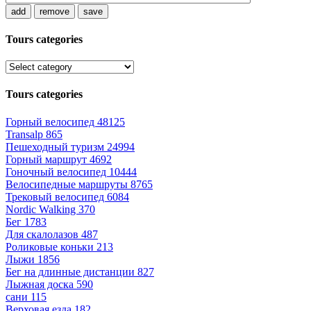
add
remove
save
Tours categories
Tours categories
Горный велосипед
48125
Transalp
865
Пешеходный туризм
24994
Горный маршрут
4692
Гоночный велосипед
10444
Велосипедные маршруты
8765
Трековый велосипед
6084
Nordic Walking
370
Бег
1783
Для скалолазов
487
Роликовые коньки
213
Лыжи
1856
Бег на длинные дистанции
827
Лыжная доска
590
сани
115
Верховая езда
182