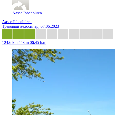
Aasee Ibbenbüren
Aasee Ibbenbüren
Трековый велосипед, 07.06.2023
124,6 km
448 m
06:45 h:m