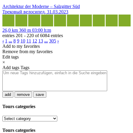
Architektur der Moderne – Salzgitter Süd
Трековый велосипед, 31.03.2023
26,0 km
360 m
03:00 h:m
entries 201 - 220 of 6084 entries
‹
1
...
8
9
10
11
12
13
...
305
›
Add to my favorites
Remove from my favorites
Edit tags
×
Add tags
Tags
add
remove
save
Tours categories
Tours categories