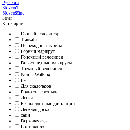
Русский
Slovenčina
Slovenščina
Filter
Категории
Горный велосипед
Transalp
Пешеходный туризм
Горный маршрут
Гоночный велосипед
Велосипедные маршруты
Трековый велосипед
Nordic Walking
Бег
Для скалолазов
Роликовые коньки
Лыжи
Бег на длинные дистанции
Лыжная доска
сани
Верховая езда
Бот и каноэ