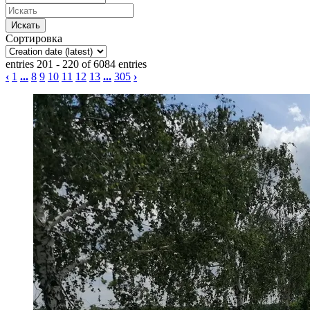
Сортировка
entries 201 - 220 of 6084 entries
‹
1
...
8
9
10
11
12
13
...
305
›