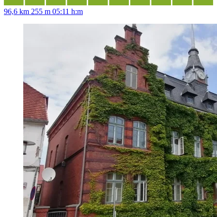
96,6 km
255 m
05:11 h:m