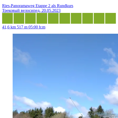
Ries-Panoramaweg Etappe 2 als Rundkurs
Трековый велосипед, 20.05.2023
41,6 km
517 m
05:00 h:m