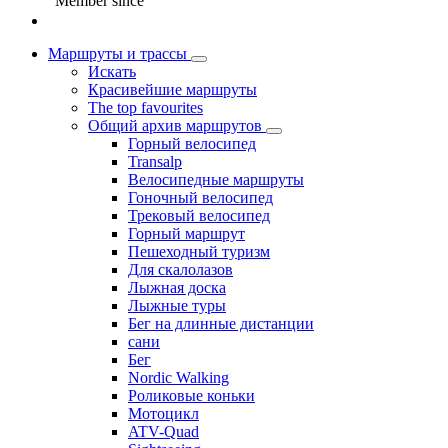
Member since
Маршруты и трассы
Искать
Красивейшие маршруты
The top favourites
Общий архив маршрутов
Горный велосипед
Transalp
Велосипедные маршруты
Гоночный велосипед
Трековый велосипед
Горный маршрут
Пешеходный туризм
Для скалолазов
Лыжная доска
Лыжные туры
Бег на длинные дистанции
сани
Бег
Nordic Walking
Роликовые коньки
Мотоцикл
ATV-Quad