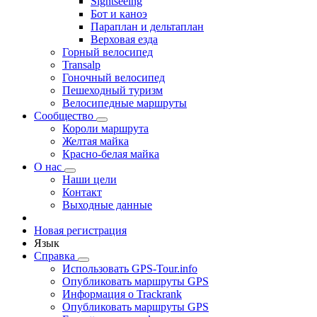
Sightseeing
Бот и каноэ
Параплан и дельтаплан
Верховая езда
Горный велосипед
Transalp
Гоночный велосипед
Пешеходный туризм
Велосипедные маршруты
Сообщество
Короли маршрута
Желтая майка
Красно-белая майка
О нас
Наши цели
Контакт
Выходные данные
Новая регистрация
Язык
Справка
Использовать GPS-Tour.info
Опубликовать маршруты GPS
Информация о Trackrank
Опубликовать маршруты GPS