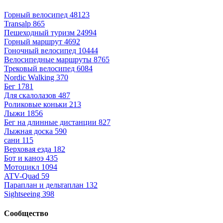
Горный велосипед
48123
Transalp
865
Пешеходный туризм
24994
Горный маршрут
4692
Гоночный велосипед
10444
Велосипедные маршруты
8765
Трековый велосипед
6084
Nordic Walking
370
Бег
1781
Для скалолазов
487
Роликовые коньки
213
Лыжи
1856
Бег на длинные дистанции
827
Лыжная доска
590
сани
115
Верховая езда
182
Бот и каноэ
435
Мотоцикл
1094
ATV-Quad
59
Параплан и дельтаплан
132
Sightseeing
398
Сообщество