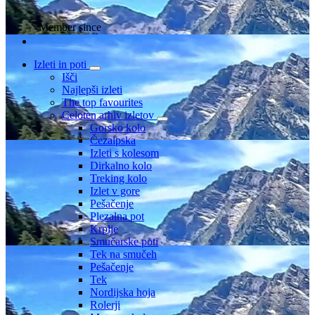
Member since
Izleti in poti
Išči
Najlepši izleti
The top favourites
Celoten arhiv izletov
Gorsko kolo
Čezalpska
Izleti s kolesom
Dirkalno kolo
Treking kolo
Izlet v gore
Pešačenje
Plezalna pot
Krplje
Smučarske poti
Tek na smučeh
Pešačenje
Tek
Nordijska hoja
Rolerji