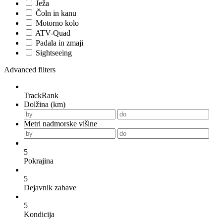
Ježa
Čoln in kanu
Motorno kolo
ATV-Quad
Padala in zmaji
Sightseeing
Advanced filters
TrackRank
Dolžina (km)
Metri nadmorske višine
5
Pokrajina
5
Dejavnik zabave
5
Kondicija