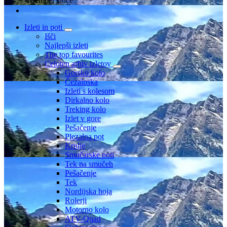
Member since
Izleti in poti
Išči
Najlepši izleti
The top favourites
Celoten arhiv izletov
Gorsko kolo
Čezalpska
Izleti s kolesom
Dirkalno kolo
Treking kolo
Izlet v gore
Pešačenje
Plezalna pot
Krplje
Smučarske poti
Tek na smučeh
Pešačenje
Tek
Nordijska hoja
Rolerji
Motorno kolo
ATV-Quad