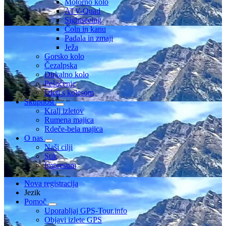
Motorno kolo
ATV-Quad
Sightseeing
Čoln in kanu
Padala in zmaji
Ježa
Gorsko kolo
Čezalpska
Dirkalno kolo
Pešačenje
Izleti s kolesom
Skupnost
Kralj izletov
Rumena majica
Rdeče-bela majica
O nas
Naši cilji
Stik
Impresum
Nova registracija
Jezik
Pomoč
Uporabljaj GPS-Tour.info
Objavi izlete GPS