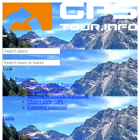
Select location
Jezik
Pomoč
Uporabljaj GPS-Tour.info
Objavi izlete GPS
Informacije o oceni TrackRank
Objavi izlete GPS
Forgotten password
Login