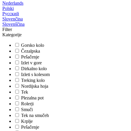
Nederlands
Polski
Русский
Slovenčina
Slovenščina
Filter
Kategorije
Gorsko kolo
Čezalpska
Pešačenje
Izlet v gore
Dirkalno kolo
Izleti s kolesom
Treking kolo
Nordijska hoja
Tek
Plezalna pot
Rolerji
Smuči
Tek na smučeh
Krplje
Pešačenje