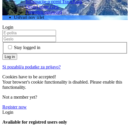
Informacije o oceni TrackRank
Objavi izlete GPS
Forgotten password
Ustvari nov izlet
Login
Stay logged in
Si pozabil/a podatke za prijavo?
Cookies have to be accepted!
Your browser's cookie functionality is disabled. Please enable this
functionality.
Not a member yet?
Register now
Login
Available for registred users only