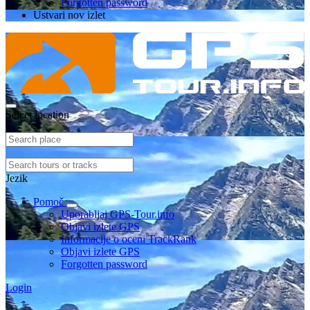
Forgotten password
Ustvari nov izlet
Select location
Jezik
Pomoč
Uporabljaj GPS-Tour.info
Objavi izlete GPS
Informacije o oceni TrackRank
Objavi izlete GPS
Forgotten password
Login