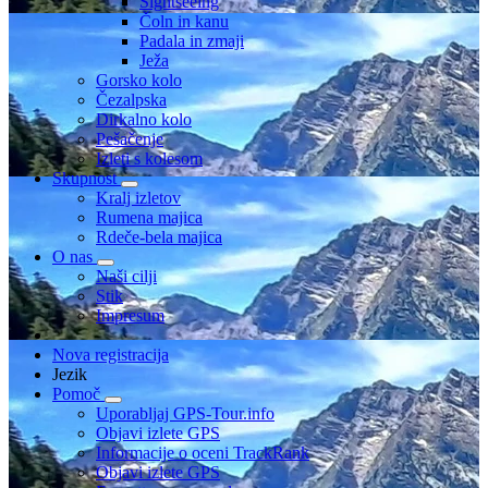
Sightseeing
Čoln in kanu
Padala in zmaji
Ježa
Gorsko kolo
Čezalpska
Dirkalno kolo
Pešačenje
Izleti s kolesom
Skupnost
Kralj izletov
Rumena majica
Rdeče-bela majica
O nas
Naši cilji
Stik
Impresum
Nova registracija
Jezik
Pomoč
Uporabljaj GPS-Tour.info
Objavi izlete GPS
Informacije o oceni TrackRank
Objavi izlete GPS