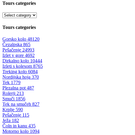
Tours categories
Tours categories
Gorsko kolo
48120
Čezalpska
865
Pešačenje
24993
Izlet v gore
4692
Dirkalno kolo
10444
Izleti s kolesom
8765
Treking kolo
6084
Nordijska hoja
370
Tek
1779
Plezalna pot
487
Rolerji
213
Smuči
1856
Tek na smučeh
827
Krplje
590
Pešačenje
115
Ježa
182
Čoln in kanu
435
Motorno kolo
1094