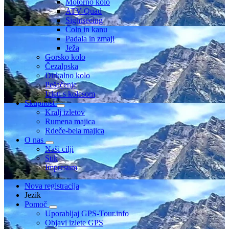
Motorno kolo
ATV-Quad
Sightseeing
Čoln in kanu
Padala in zmaji
Ježa
Gorsko kolo
Čezalpska
Dirkalno kolo
Pešačenje
Izleti s kolesom
Skupnost
Kralj izletov
Rumena majica
Rdeče-bela majica
O nas
Naši cilji
Stik
Impresum
Nova registracija
Jezik
Pomoč
Uporabljaj GPS-Tour.info
Objavi izlete GPS