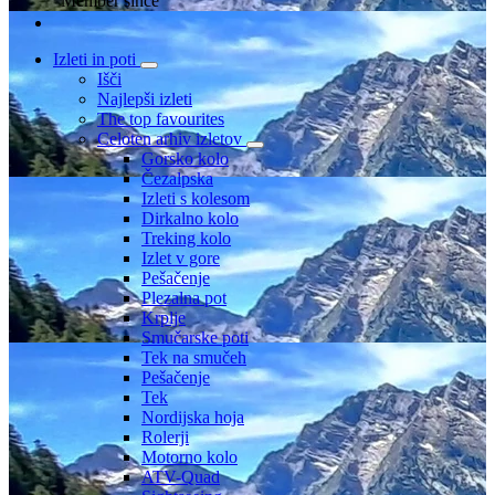
Member since
Izleti in poti
Išči
Najlepši izleti
The top favourites
Celoten arhiv izletov
Gorsko kolo
Čezalpska
Izleti s kolesom
Dirkalno kolo
Treking kolo
Izlet v gore
Pešačenje
Plezalna pot
Krplje
Smučarske poti
Tek na smučeh
Pešačenje
Tek
Nordijska hoja
Rolerji
Motorno kolo
ATV-Quad