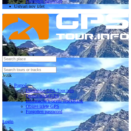
Forgotten password
Ustvari nov izlet
Select location
Jezik
Pomoč
Uporabljaj GPS-Tour.info
Objavi izlete GPS
Informacije o oceni TrackRank
Objavi izlete GPS
Forgotten password
Login