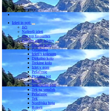
Member since
Izleti in poti
Išči
Najlepši izleti
The top favourites
Celoten arhiv izletov
Gorsko kolo
Čezalpska
Izleti s kolesom
Dirkalno kolo
Treking kolo
Izlet v gore
Pešačenje
Plezalna pot
Krplje
Smučarske poti
Tek na smučeh
Pešačenje
Tek
Nordijska hoja
Rolerji