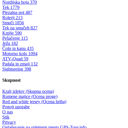
Nordijska hoja
370
Tek
1779
Plezalna pot
487
Rolerji
213
Smuči
1856
Tek na smučeh
827
Krplje
590
Pešačenje
115
Ježa
182
Čoln in kanu
435
Motorno kolo
1094
ATV-Quad
59
Padala in zmaji
132
Sightseeing
398
Skupnost
Kralj izletov (Skupna ocena)
Rumene majice (Ocena proge)
Red and white jersey (Ocena hriba)
Pogoji uporabe
O nas
Stik
Privacy
Oglaševanje na spletnem mestu GPS-Tour.info