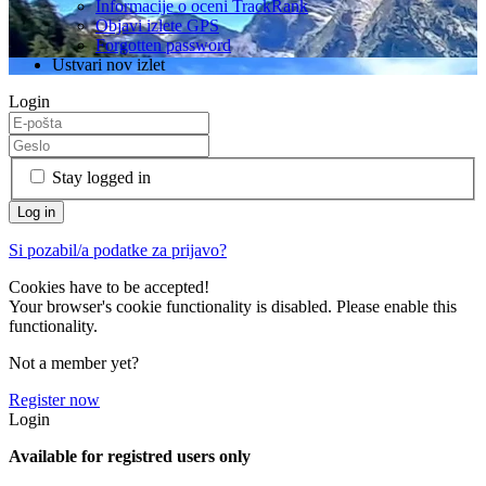
Informacije o oceni TrackRank
Objavi izlete GPS
Forgotten password
Ustvari nov izlet
Login
Stay logged in
Si pozabil/a podatke za prijavo?
Cookies have to be accepted!
Your browser's cookie functionality is disabled. Please enable this
functionality.
Not a member yet?
Register now
Login
Available for registred users only