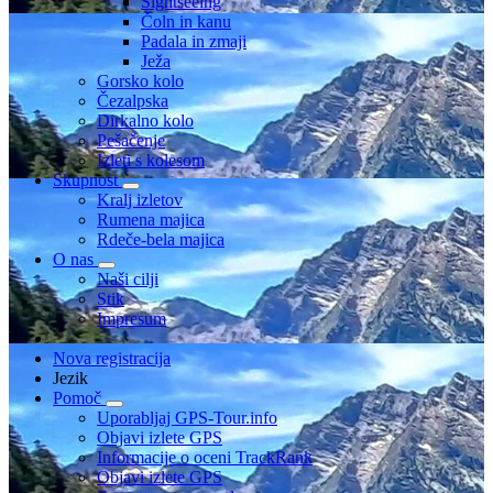
Sightseeing
Čoln in kanu
Padala in zmaji
Ježa
Gorsko kolo
Čezalpska
Dirkalno kolo
Pešačenje
Izleti s kolesom
Skupnost
Kralj izletov
Rumena majica
Rdeče-bela majica
O nas
Naši cilji
Stik
Impresum
Nova registracija
Jezik
Pomoč
Uporabljaj GPS-Tour.info
Objavi izlete GPS
Informacije o oceni TrackRank
Objavi izlete GPS