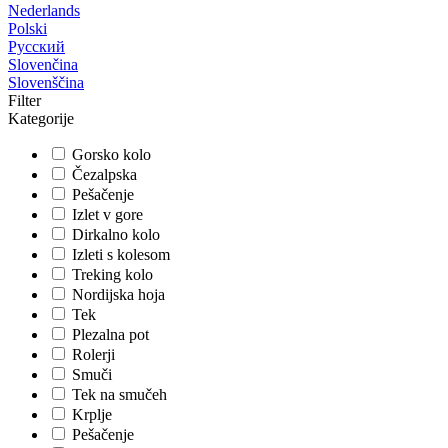
Nederlands
Polski
Русский
Slovenčina
Slovenščina
Filter
Kategorije
Gorsko kolo
Čezalpska
Pešačenje
Izlet v gore
Dirkalno kolo
Izleti s kolesom
Treking kolo
Nordijska hoja
Tek
Plezalna pot
Rolerji
Smuči
Tek na smučeh
Krplje
Pešačenje