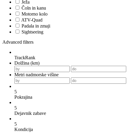
Ježa
Čoln in kanu
Motorno kolo
ATV-Quad
Padala in zmaji
Sightseeing
Advanced filters
TrackRank
Dolžina (km)
Metri nadmorske višine
5
Pokrajina
5
Dejavnik zabave
5
Kondicija