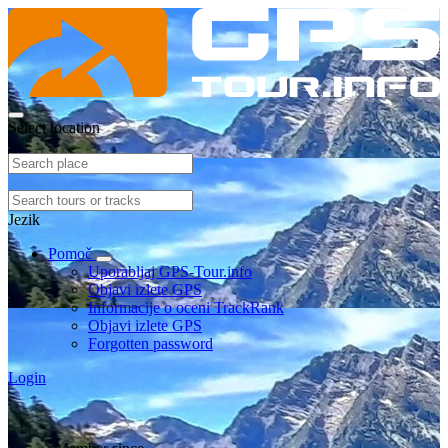
Select location
Jezik
Pomoč
Uporabljaj GPS-Tour.info
Objavi izlete GPS
Informacije o oceni TrackRank
Objavi izlete GPS
Forgotten password
Login