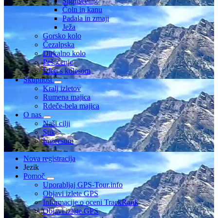
Sightseeing
Čoln in kanu
Padala in zmaji
Ježa
Gorsko kolo
Čezalpska
Dirkalno kolo
Pešačenje
Izleti s kolesom
Skupnost
Kralj izletov
Rumena majica
Rdeče-bela majica
O nas
Naši cilji
Stik
Impresum
Nova registracija
Jezik
Pomoč
Uporabljaj GPS-Tour.info
Objavi izlete GPS
Informacije o oceni TrackRank
Objavi izlete GPS