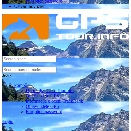
Forgotten password
Ustvari nov izlet
Select location
Jezik
Pomoč
Uporabljaj GPS-Tour.info
Objavi izlete GPS
Informacije o oceni TrackRank
Objavi izlete GPS
Forgotten password
Login