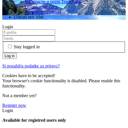
Informacije o oceni TrackRank
Objavi izlete GPS
Forgotten password
Ustvari nov izlet
Login
Stay logged in
Si pozabil/a podatke za prijavo?
Cookies have to be accepted!
Your browser's cookie functionality is disabled. Please enable this
functionality.
Not a member yet?
Register now
Login
Available for registred users only