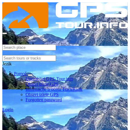
Select location
Jezik
Pomoč
Uporabljaj GPS-Tour.info
Objavi izlete GPS
Informacije o oceni TrackRank
Objavi izlete GPS
Forgotten password
Login