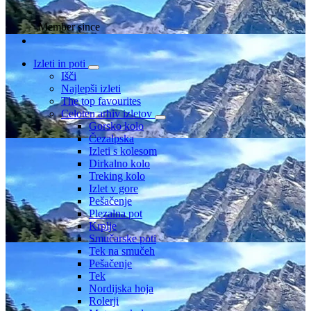
Member since
Izleti in poti
Išči
Najlepši izleti
The top favourites
Celoten arhiv izletov
Gorsko kolo
Čezalpska
Izleti s kolesom
Dirkalno kolo
Treking kolo
Izlet v gore
Pešačenje
Plezalna pot
Krplje
Smučarske poti
Tek na smučeh
Pešačenje
Tek
Nordijska hoja
Rolerji