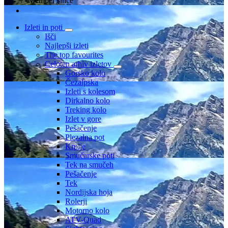
Member since
Izleti in poti
Išči
Najlepši izleti
The top favourites
Celoten arhiv izletov
Gorsko kolo
Čezalpska
Izleti s kolesom
Dirkalno kolo
Treking kolo
Izlet v gore
Pešačenje
Plezalna pot
Krplje
Smučarske poti
Tek na smučeh
Pešačenje
Tek
Nordijska hoja
Rolerji
Motorno kolo
ATV-Quad