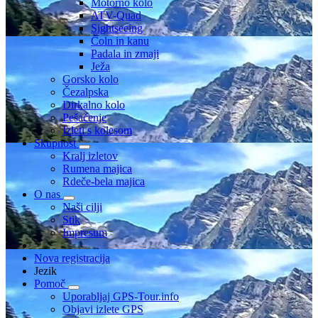
Motorno kolo
ATV-Quad
Sightseeing
Čoln in kanu
Padala in zmaji
Ježa
Gorsko kolo
Čezalpska
Dirkalno kolo
Pešačenje
Izleti s kolesom
Skupnost
Kralj izletov
Rumena majica
Rdeče-bela majica
O nas
Naši cilji
Stik
Impresum
Nova registracija
Jezik
Pomoč
Uporabljaj GPS-Tour.info
Objavi izlete GPS