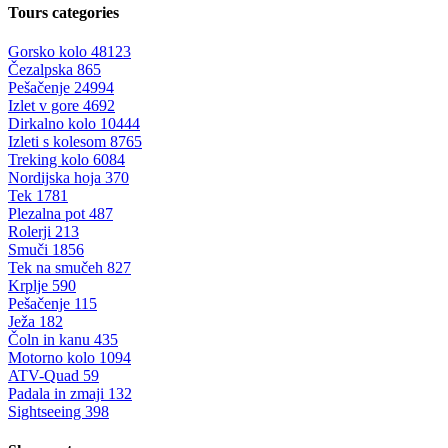
Tours categories
Gorsko kolo
48123
Čezalpska
865
Pešačenje
24994
Izlet v gore
4692
Dirkalno kolo
10444
Izleti s kolesom
8765
Treking kolo
6084
Nordijska hoja
370
Tek
1781
Plezalna pot
487
Rolerji
213
Smuči
1856
Tek na smučeh
827
Krplje
590
Pešačenje
115
Ježa
182
Čoln in kanu
435
Motorno kolo
1094
ATV-Quad
59
Padala in zmaji
132
Sightseeing
398