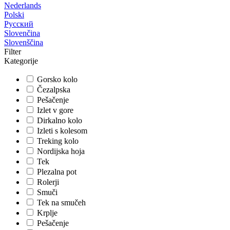
Nederlands
Polski
Русский
Slovenčina
Slovenščina
Filter
Kategorije
Gorsko kolo
Čezalpska
Pešačenje
Izlet v gore
Dirkalno kolo
Izleti s kolesom
Treking kolo
Nordijska hoja
Tek
Plezalna pot
Rolerji
Smuči
Tek na smučeh
Krplje
Pešačenje