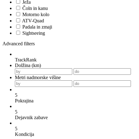
Ježa
Čoln in kanu
Motorno kolo
ATV-Quad
Padala in zmaji
Sightseeing
Advanced filters
TrackRank
Dolžina (km)
Metri nadmorske višine
5
Pokrajina
5
Dejavnik zabave
5
Kondicija